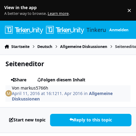
Skip to content
View in the app
×
Di
A better way to browse.
Learn more
.
Tinkerunity
Anmelden
Startseite
Deutsch
Allgemeine Diskussionen
Seitenedit
Seiteneditor
Share
Folgen diesem Inhalt
Von
markus5766h
April 11, 2016 at 16:12
11. Apr 2016
in
Allgemeine
Diskussionen
Start new topic
Reply to this topic
Author stats