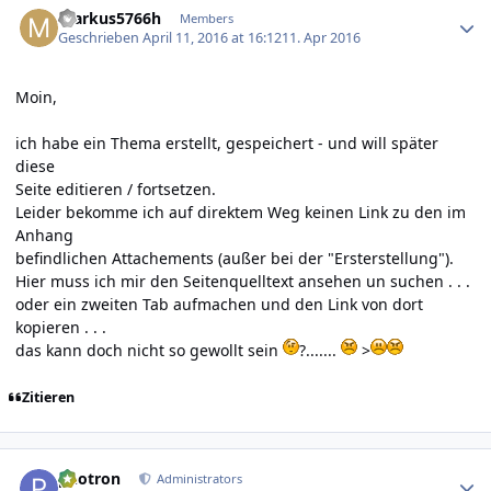
markus5766h
Members
Geschrieben
April 11, 2016 at 16:12
11. Apr 2016
Moin,
ich habe ein Thema erstellt, gespeichert - und will später
diese
Seite editieren / fortsetzen.
Leider bekomme ich auf direktem Weg keinen Link zu den im
Anhang
befindlichen Attachements (außer bei der "Ersterstellung").
Hier muss ich mir den Seitenquelltext ansehen un suchen . . .
oder ein zweiten Tab aufmachen und den Link von dort
kopieren . . .
das kann doch nicht so gewollt sein
?.......
>
Zitieren
Author stats
photron
Administrators