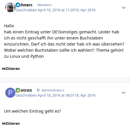
wehnerc
Members
Geschrieben
April 16, 2016 at 11:20
16. Apr 2016
Hallo
hab einen Eintrag unter DE\Sonstiges gemacht. Leider hab
ich es nicht geschafft ihn unter einem Buchstaben
einzurichten. Darf ich das nicht oder hab ich was übersehen?
Wobei welchen Buchstaben sollte ich wählen?: Thema gehört
zu Linux und Python
Zitieren
Author stats
photron
Administrators
Geschrieben
April 18, 2016 at 08:01
18. Apr 2016
Um welchen Eintrag geht es?
Zitieren