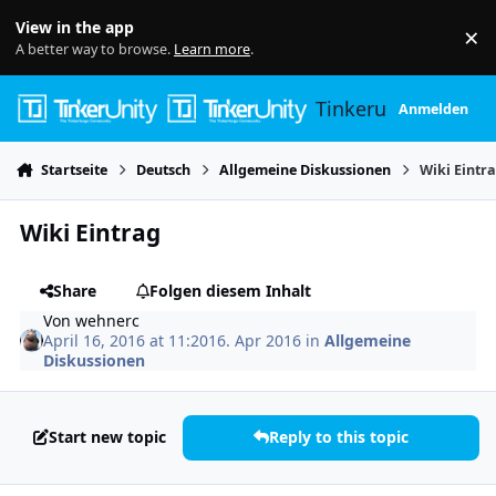
Skip to content
View in the app
×
Di
A better way to browse.
Learn more
.
Tinkerunity
Anmelden
Startseite
Deutsch
Allgemeine Diskussionen
Wiki Eintr
Wiki Eintrag
Share
Folgen diesem Inhalt
Von
wehnerc
April 16, 2016 at 11:20
16. Apr 2016
in
Allgemeine
Diskussionen
Start new topic
Reply to this topic
Author stats