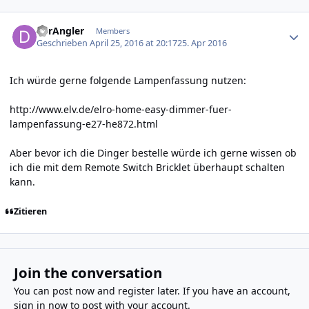
Author stats
derAngler
Members
Geschrieben
April 25, 2016 at 20:17
25. Apr 2016
Ich würde gerne folgende Lampenfassung nutzen:
http://www.elv.de/elro-home-easy-dimmer-fuer-
lampenfassung-e27-he872.html
Aber bevor ich die Dinger bestelle würde ich gerne wissen ob
ich die mit dem Remote Switch Bricklet überhaupt schalten
kann.
Zitieren
Join the conversation
You can post now and register later. If you have an account,
sign in now
to post with your account.