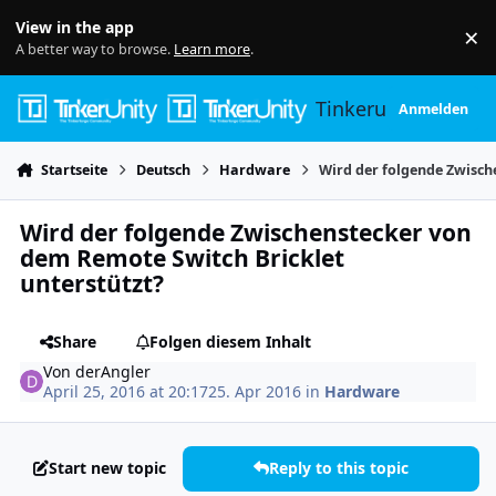
Skip to content
View in the app
×
Di
A better way to browse.
Learn more
.
Tinkerunity
Anmelden
Startseite
Deutsch
Hardware
Wird der folgende Zwisch
Wird der folgende Zwischenstecker von
dem Remote Switch Bricklet
unterstützt?
Share
Folgen diesem Inhalt
Von
derAngler
April 25, 2016 at 20:17
25. Apr 2016
in
Hardware
Start new topic
Reply to this topic