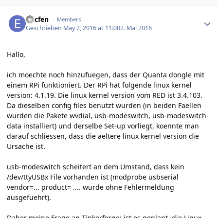
Author stats
ericfen
Members
Geschrieben
May 2, 2016 at 11:00
2. Mai 2016
Hallo,
ich moechte noch hinzufuegen, dass der Quanta dongle mit
einem RPi funktioniert. Der RPi hat folgende linux kernel
version: 4.1.19. Die linux kernel version vom RED ist 3.4.103.
Da dieselben config files benutzt wurden (in beiden Faellen
wurden die Pakete wvdial, usb-modeswitch, usb-modeswitch-
data installiert) und derselbe Set-up vorliegt, koennte man
darauf schliessen, dass die aeltere linux kernel version die
Ursache ist.
usb-modeswitch scheitert an dem Umstand, dass kein
/dev/ttyUSBx File vorhanden ist (modprobe usbserial
vendor=... product= .... wurde ohne Fehlermeldung
ausgefuehrt).
Daher meine Frage an Tinkerforge: ist es geplant, die Linux