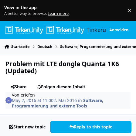
Skip to content
View in the app
×
Di
A better way to browse.
Learn more
.
Tinkerunity
Anmelden
Startseite
Deutsch
Software, Programmierung und externe
Problem mit LTE dongle Quanta 1K6
(Updated)
Share
Folgen diesem Inhalt
Von
ericfen
May 2, 2016 at 11:00
2. Mai 2016
in
Software,
Programmierung und externe Tools
Start new topic
Reply to this topic