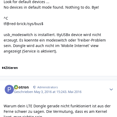
Look for default devices ...
No devices in default mode found. Nothing to do. Bye!
^C
tf@red-brick:/sys/bus$
usb_modeswitch is installiert. ttyUSBx device wird nicht
erzeugt. Es koennte ein modeswitch oder Treiber-Problem
sein. Dongle wird auch nicht im 'Mobile Internet' view
angezeigt (Service is aktiviert).
Zitieren
Author stats
photron
Administrators
Geschrieben
May 3, 2016 at 15:24
3. Mai 2016
Warum dein LTE Dongle gerade nicht funktioniert ist aus der
Ferne schwer zu sagen. Die Vermutung, dass es am Kernel
liegt, mag richtig sein.