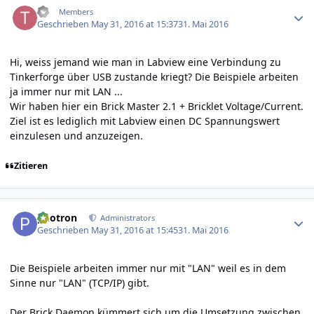
tx
Members
Geschrieben
May 31, 2016 at 15:37
31. Mai 2016
Hi, weiss jemand wie man in Labview eine Verbindung zu
Tinkerforge über USB zustande kriegt? Die Beispiele arbeiten
ja immer nur mit LAN ...
Wir haben hier ein Brick Master 2.1 + Bricklet Voltage/Current.
Ziel ist es lediglich mit Labview einen DC Spannungswert
einzulesen und anzuzeigen.
Zitieren
Author stats
photron
Administrators
Geschrieben
May 31, 2016 at 15:45
31. Mai 2016
Die Beispiele arbeiten immer nur mit "LAN" weil es in dem
Sinne nur "LAN" (TCP/IP) gibt.
Der
Brick Daemon
kümmert sich um die Umsetzung zwischen