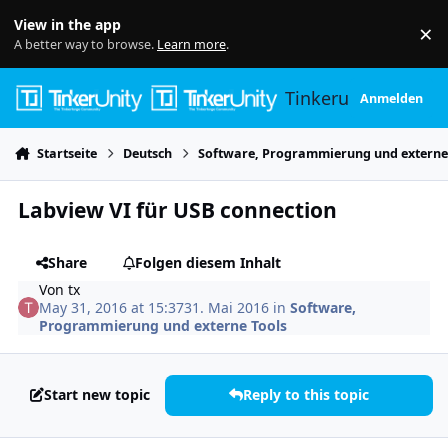
Skip to content
View in the app
×
Di
A better way to browse.
Learn more
.
Tinkerunity
Anmelden
Startseite
Deutsch
Software, Programmierung und externe
Labview VI für USB connection
Share
Folgen diesem Inhalt
Von
tx
May 31, 2016 at 15:37
31. Mai 2016
in
Software,
Programmierung und externe Tools
Start new topic
Reply to this topic
Author stats