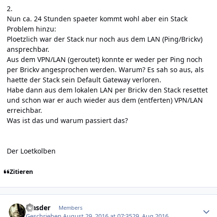
2.
Nun ca. 24 Stunden spaeter kommt wohl aber ein Stack
Problem hinzu:
Ploetzlich war der Stack nur noch aus dem LAN (Ping/Brickv)
ansprechbar.
Aus dem VPN/LAN (geroutet) konnte er weder per Ping noch
per Brickv angesprochen werden. Warum? Es sah so aus, als
haette der Stack sein Default Gateway verloren.
Habe dann aus dem lokalen LAN per Brickv den Stack resettet
und schon war er auch wieder aus dem (entferten) VPN/LAN
erreichbar.
Was ist das und warum passiert das?
Der Loetkolben
Zitieren
Author stats
Masder
Members
Geschrieben
August 29, 2016 at 07:35
29. Aug 2016