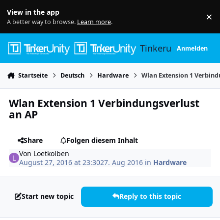
Skip to content
View in the app
×
Di
A better way to browse.
Learn more
.
Tinkerunity
Anmelden
Startseite
Deutsch
Hardware
Wlan Extension 1 Verbind
Wlan Extension 1 Verbindungsverlust
an AP
Share
Folgen diesem Inhalt
Von
Loetkolben
August 27, 2016 at 23:30
27. Aug 2016
in
Hardware
Start new topic
Reply to this topic