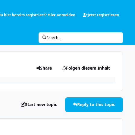
u bist bereits registriert? Hier anmelden
Jetzt registrieren
Search...
Share
Folgen diesem Inhalt
Start new topic
Reply to this topic