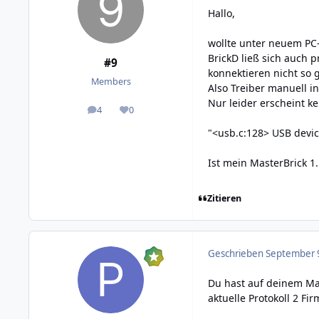
Hallo,
wollte unter neuem PC
BrickD ließ sich auch p
#9
konnektieren nicht so
Members
Also Treiber manuell in
Nur leider erscheint k
4
0
posts
Reputation
"<usb.c:128> USB device
Ist mein MasterBrick 1.
Zitieren
Geschrieben
September 9
Du hast auf deinem Mas
aktuelle Protokoll 2 Fi