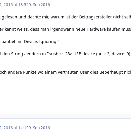
, 2016 at 13:52
9. Sep 2016
 gelesen und dachte mir, warum ist der Beitragsersteller nicht 
er kennt weiss, dass man irgendwann neue Hardware kaufen muss
patibel mit Device. Ignoring."
t den String aendern in "<usb.c:128> USB device (bus: 2, device: 9)
 noch andere Punkte wo einem vertrauten User dies ueberhaupt nicht
, 2016 at 14:19
9. Sep 2016