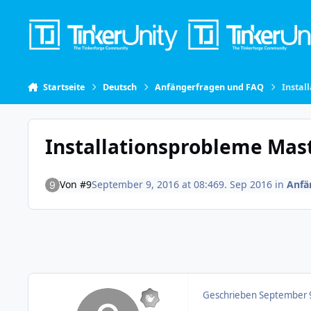
Skip to content
Startseite
Deutsch
Anfängerfragen und FAQ
Instal
Installationsprobleme Mast
Von
#9
September 9, 2016 at 08:46
9. Sep 2016
in
Anfä
Geschrieben
September 9