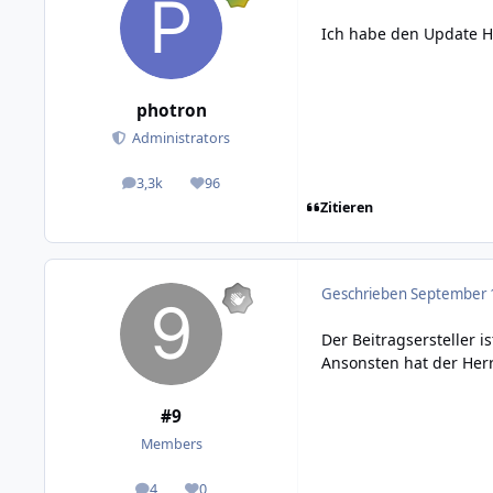
Ich habe den Update H
photron
Administrators
3,3k
96
posts
Reputation
Zitieren
Geschrieben
September 1
Der Beitragsersteller 
Ansonsten hat der Herr
#9
Members
4
0