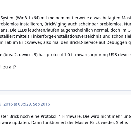
-System (Win8.1 x64) mit meinem mittlerweile etwas betagten Mas
roblemlos installieren, BrickV ging auch scheinbar problemlos. Nur
 ganz. Die LEDs leuchten/laufen augenscheinlich normal, doch im
stalliert mittels Tinkerforge-Installationsverzeichnis und schon s
ein Tab im Brickviewer, also mal den BrickD-Service auf Debuggen g
 (bus: 2, device: 9) has protocol 1.0 firmware, ignoring USB device
1 zu alt?
, 2016 at 08:52
9. Sep 2016
ter Brick noch eine Protokoll 1 Firmware. Die wird nicht mehr unt
rmware updaten. Dann funktioniert der Master Brick wieder. Siehe: