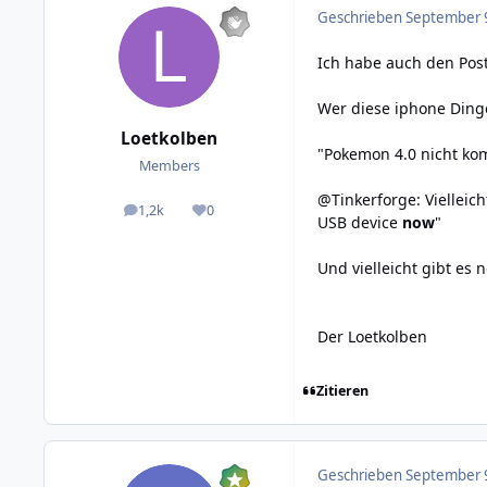
Geschrieben
September 9
Ich habe auch den Post
Wer diese iphone Ding
Loetkolben
"Pokemon 4.0 nicht kom
Members
@Tinkerforge: Vielleich
1,2k
0
posts
Reputation
USB device
now
"
Und vielleicht gibt es
Der Loetkolben
Zitieren
Geschrieben
September 9