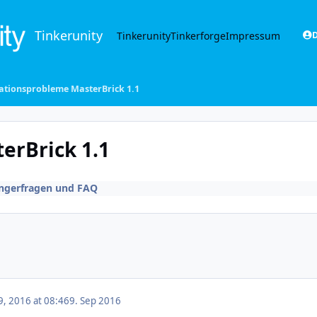
Tinkerunity
Tinkerunity
Tinkerforge
Impressum
D
lationsprobleme MasterBrick 1.1
erBrick 1.1
ngerfragen und FAQ
, 2016 at 08:46
9. Sep 2016