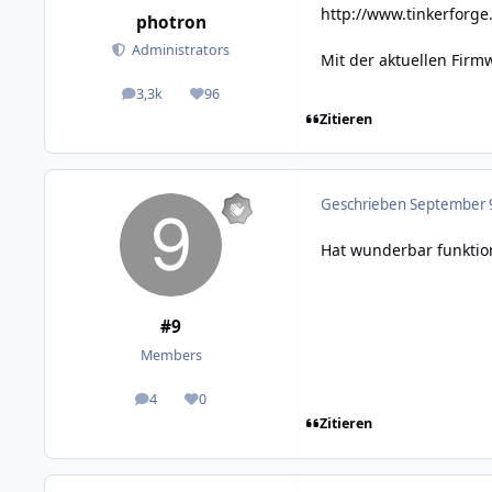
http://www.tinkerforge
photron
Administrators
Mit der aktuellen Firm
3,3k
96
posts
Reputation
Zitieren
Geschrieben
September 9
Hat wunderbar funktion
#9
Members
4
0
posts
Reputation
Zitieren