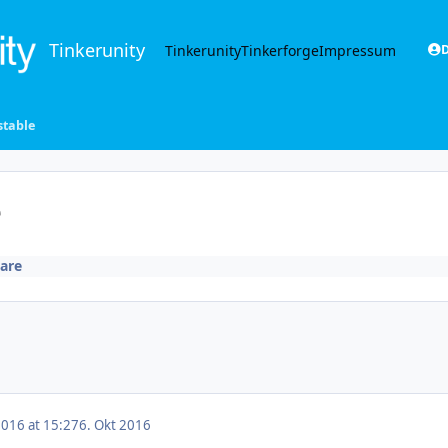
Tinkerunity
Tinkerunity
Tinkerforge
Impressum
D
stable
e
are
2016 at 15:27
6. Okt 2016