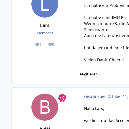
Ich habe ein Problem m
Ich habe eine IMU Bric
Wenn ich nun zB. die 
Lars
Sensorwerte.
Members
Auch die Latenz ist en
1
0
posts
Reputation
hat da jemand eine Id
Vielen Dank, Cheers!
Zitieren
Geschrieben
October 11,
Hallo Lars,
wie liest du das Accele
batti