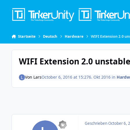
Skip to content
Startseite
Deutsch
Hardware
WIFI Extension 2.0 un
WIFI Extension 2.0 unstabl
Von
Lars
October 6, 2016 at 15:27
6. Okt 2016
in
Hardw
Geschrieben
October 6, 