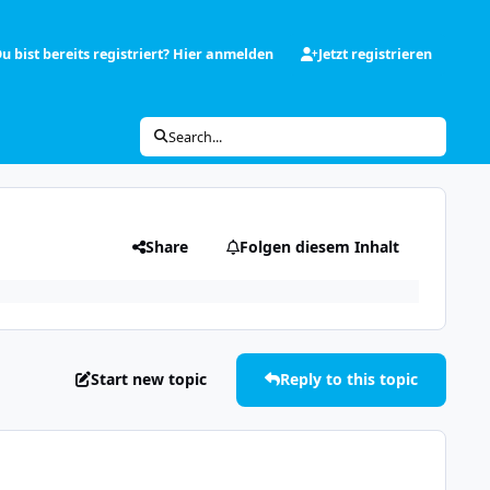
u bist bereits registriert? Hier anmelden
Jetzt registrieren
Search...
Share
Folgen diesem Inhalt
Start new topic
Reply to this topic