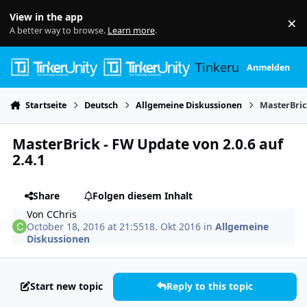
Skip to content
View in the app
×
Di
A better way to browse.
Learn more
.
Tinkerunity
Anmelden
Startseite
Deutsch
Allgemeine Diskussionen
MasterBric
MasterBrick - FW Update von 2.0.6 auf
2.4.1
Share
Folgen diesem Inhalt
Von
CChris
October 18, 2016 at 21:55
18. Okt 2016
in
Allgemeine
Diskussionen
Start new topic
Reply to this topic