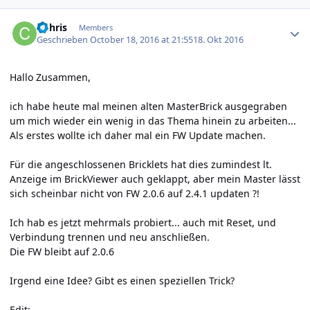
Author stats
CChris
Members
Geschrieben
October 18, 2016 at 21:55
18. Okt 2016
Hallo Zusammen,
ich habe heute mal meinen alten MasterBrick ausgegraben
um mich wieder ein wenig in das Thema hinein zu arbeiten...
Als erstes wollte ich daher mal ein FW Update machen.
Für die angeschlossenen Bricklets hat dies zumindest lt.
Anzeige im BrickViewer auch geklappt, aber mein Master lässt
sich scheinbar nicht von FW 2.0.6 auf 2.4.1 updaten ?!
Ich hab es jetzt mehrmals probiert... auch mit Reset, und
Verbindung trennen und neu anschließen.
Die FW bleibt auf 2.0.6
Irgend eine Idee? Gibt es einen speziellen Trick?
Edit: