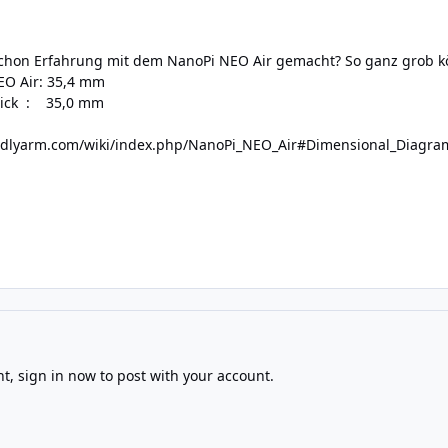
chon Erfahrung mit dem NanoPi NEO Air gemacht? So ganz grob kön
EO Air: 35,4 mm
rick : 35,0 mm
iendlyarm.com/wiki/index.php/NanoPi_NEO_Air#Dimensional_Diagra
nt,
sign in now
to post with your account.