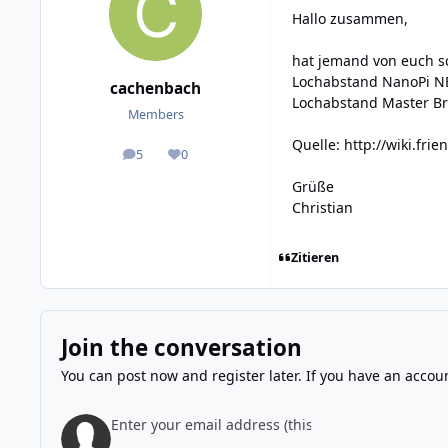
Hallo zusammen,
hat jemand von euch s
Lochabstand NanoPi N
cachenbach
Lochabstand Master B
Members
Quelle:
http://wiki.fr
5
0
posts
Reputation
Grüße
Christian
Zitieren
Join the conversation
You can post now and register later. If you have an accou