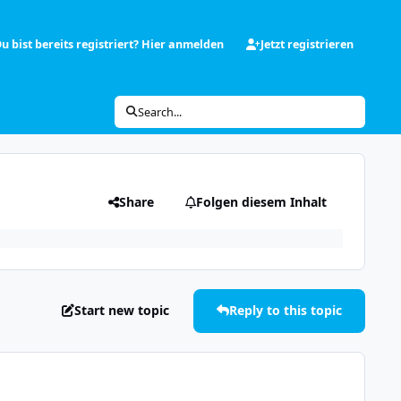
u bist bereits registriert? Hier anmelden
Jetzt registrieren
Search...
Share
Folgen diesem Inhalt
Start new topic
Reply to this topic