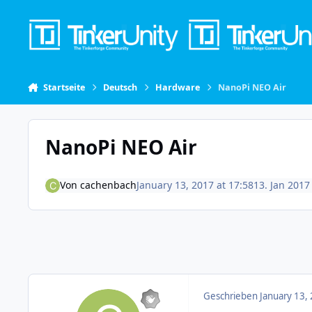
Skip to content
Startseite
Deutsch
Hardware
NanoPi NEO Air
NanoPi NEO Air
Von
cachenbach
January 13, 2017 at 17:58
13. Jan 2017
Geschrieben
January 13,