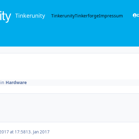
Tinkerunity
Tinkerunity
Tinkerforge
Impressum
D
in
Hardware
 2017 at 17:58
13. Jan 2017