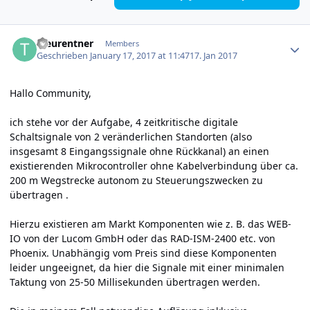
Author stats
Treurentner
Members
Geschrieben
January 17, 2017 at 11:47
17. Jan 2017
Hallo Community,
ich stehe vor der Aufgabe, 4 zeitkritische digitale
Schaltsignale von 2 veränderlichen Standorten (also
insgesamt 8 Eingangssignale ohne Rückkanal) an einen
existierenden Mikrocontroller ohne Kabelverbindung über ca.
200 m Wegstrecke autonom zu Steuerungszwecken zu
übertragen .
Hierzu existieren am Markt Komponenten wie z. B. das WEB-
IO von der Lucom GmbH oder das RAD-ISM-2400 etc. von
Phoenix. Unabhängig vom Preis sind diese Komponenten
leider ungeeignet, da hier die Signale mit einer minimalen
Taktung von 25-50 Millisekunden übertragen werden.