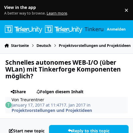
Skip to content
View in the app
×
Di
A better way to browse.
Learn more
.
Tinkerunity
Anmelden
Startseite
Deutsch
Projektvorstellungen und Projektideen
Schnelles autonomes WEB-I/O (über
WLan) mit Tinkerforge Komponenten
möglich?
Share
Folgen diesem Inhalt
Von
Treurentner
January 17, 2017 at 11:47
17. Jan 2017
in
Projektvorstellungen und Projektideen
Start new topic
Reply to this topic