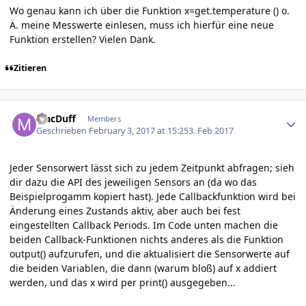
Wo genau kann ich über die Funktion x=get.temperature () o.
Ä. meine Messwerte einlesen, muss ich hierfür eine neue
Funktion erstellen? Vielen Dank.
Zitieren
Author stats
MacDuff
Members
Geschrieben
February 3, 2017 at 15:25
3. Feb 2017
Jeder Sensorwert lässt sich zu jedem Zeitpunkt abfragen; sieh
dir dazu die API des jeweiligen Sensors an (da wo das
Beispielprogamm kopiert hast). Jede Callbackfunktion wird bei
Änderung eines Zustands aktiv, aber auch bei fest
eingestellten Callback Periods. Im Code unten machen die
beiden Callback-Funktionen nichts anderes als die Funktion
output() aufzurufen, und die aktualisiert die Sensorwerte auf
die beiden Variablen, die dann (warum bloß) auf x addiert
werden, und das x wird per print() ausgegeben...