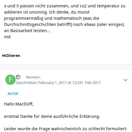
x und X passen nicht zusammen, und co2 und temperatur zu
addieren ist unsinnig. Ich denke, du musst
programmiermäßig und mathematisch (was die
Durchschnittsgeschichten betrifft) noch etwas (oder einiges)
an Basisarbeit leisten...
md
Zitieren
Author stats
FD
Members
Geschrieben
February 1, 2017 at 12:24
1. Feb 2017
AUTOR
Hallo MacDUff,
erstmal Danke für deine ausführliche Erklärung.
Leider wurde die Frage wahrscheinlich zu schlecht formuliert: