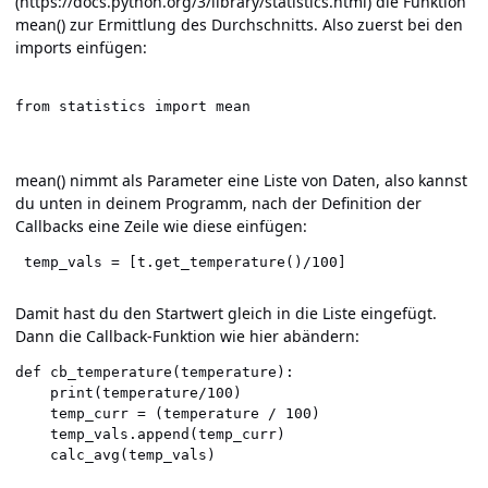
(
https://docs.python.org/3/library/statistics.html
) die Funktion
mean() zur Ermittlung des Durchschnitts. Also zuerst bei den
imports einfügen:
from statistics import mean
mean() nimmt als Parameter eine Liste von Daten, also kannst
du unten in deinem Programm, nach der Definition der
Callbacks eine Zeile wie diese einfügen:
 temp_vals = [t.get_temperature()/100]
Damit hast du den Startwert gleich in die Liste eingefügt.
Dann die Callback-Funktion wie hier abändern:
def cb_temperature(temperature):

    print(temperature/100)

    temp_curr = (temperature / 100)

    temp_vals.append(temp_curr)

    calc_avg(temp_vals)