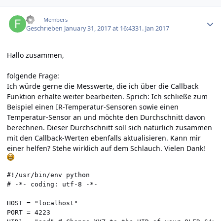
Author stats
FD
Members
Geschrieben
January 31, 2017 at 16:43
31. Jan 2017
Hallo zusammen,
folgende Frage:
Ich würde gerne die Messwerte, die ich über die Callback
Funktion erhalte weiter bearbeiten. Sprich: Ich schließe zum
Beispiel einen IR-Temperatur-Sensoren sowie einen
Temperatur-Sensor an und möchte den Durchschnitt davon
berechnen. Dieser Durchschnitt soll sich natürlich zusammen
mit den Callback-Werten ebenfalls aktualisieren. Kann mir
einer helfen? Stehe wirklich auf dem Schlauch. Vielen Dank!
#!/usr/bin/env python

# -*- coding: utf-8 -*-

HOST = "localhost"

PORT = 4223
