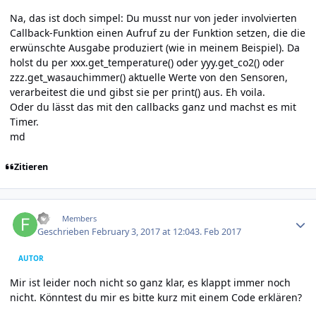
Na, das ist doch simpel: Du musst nur von jeder involvierten
Callback-Funktion einen Aufruf zu der Funktion setzen, die die
erwünschte Ausgabe produziert (wie in meinem Beispiel). Da
holst du per xxx.get_temperature() oder yyy.get_co2() oder
zzz.get_wasauchimmer() aktuelle Werte von den Sensoren,
verarbeitest die und gibst sie per print() aus. Eh voila.
Oder du lässt das mit den callbacks ganz und machst es mit
Timer.
md
Zitieren
Author stats
FD
Members
Geschrieben
February 3, 2017 at 12:04
3. Feb 2017
AUTOR
Mir ist leider noch nicht so ganz klar, es klappt immer noch
nicht. Könntest du mir es bitte kurz mit einem Code erklären?