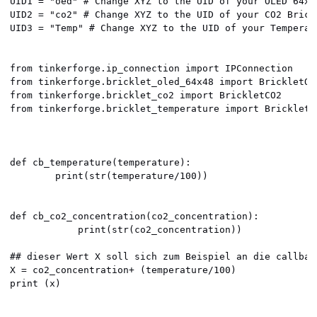
UID1 = "oed" # Change XYZ to the UID of your OLED 64x48
UID2 = "co2" # Change XYZ to the UID of your CO2 Brickl
UID3 = "Temp" # Change XYZ to the UID of your Temperatu
from tinkerforge.ip_connection import IPConnection

from tinkerforge.bricklet_oled_64x48 import BrickletOLE
from tinkerforge.bricklet_co2 import BrickletCO2

from tinkerforge.bricklet_temperature import BrickletTe
def cb_temperature(temperature):

        print(str(temperature/100))

def cb_co2_concentration(co2_concentration):

            print(str(co2_concentration))

## dieser Wert X soll sich zum Beispiel an die callback
X = co2_concentration+ (temperature/100)

print (x)
