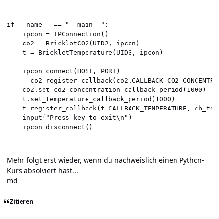
if __name__ == "__main__":

    ipcon = IPConnection()

    co2 = BrickletCO2(UID2, ipcon) 

    t = BrickletTemperature(UID3, ipcon)

    ipcon.connect(HOST, PORT)

      co2.register_callback(co2.CALLBACK_CO2_CONCENTRA
    co2.set_co2_concentration_callback_period(1000)

    t.set_temperature_callback_period(1000)

    t.register_callback(t.CALLBACK_TEMPERATURE, cb_temp
    input("Press key to exit\n")

    ipcon.disconnect()
Mehr folgt erst wieder, wenn du nachweislich einen Python-
Kurs absolviert hast...
md
Zitieren