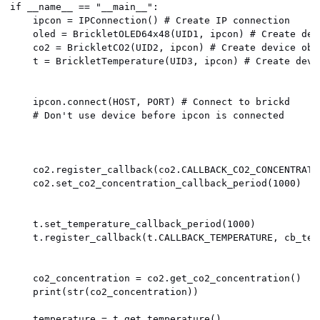
if __name__ == "__main__":

    ipcon = IPConnection() # Create IP connection

    oled = BrickletOLED64x48(UID1, ipcon) # Create devi
    co2 = BrickletCO2(UID2, ipcon) # Create device obje
    t = BrickletTemperature(UID3, ipcon) # Create devic
    ipcon.connect(HOST, PORT) # Connect to brickd

    # Don't use device before ipcon is connected

    co2.register_callback(co2.CALLBACK_CO2_CONCENTRATI
    co2.set_co2_concentration_callback_period(1000)

    t.set_temperature_callback_period(1000)

    t.register_callback(t.CALLBACK_TEMPERATURE, cb_temp
    co2_concentration = co2.get_co2_concentration()

    print(str(co2_concentration))

    temperature = t.get_temperature()
