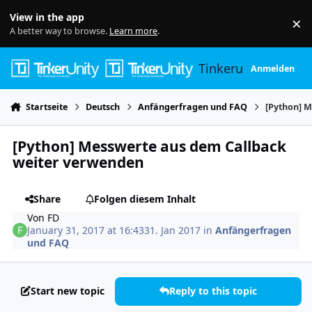
Skip to content
View in the app
×
Di
A better way to browse.
Learn more
.
Tinkerunity
Anmelden
Startseite
Deutsch
Anfängerfragen und FAQ
[Python] 
[Python] Messwerte aus dem Callback
weiter verwenden
Share
Folgen diesem Inhalt
Von
FD
January 31, 2017 at 16:43
31. Jan 2017
in
Anfängerfragen
und FAQ
Start new topic
Reply to this topic