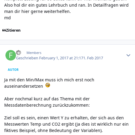
Also hol dir ein gutes Lehrbuch und ran. In Detailfragen wird
man dir hier gerne weiterhelfen.
md
Zitieren
Author stats
FD
Members
Geschrieben
February 1, 2017 at 21:17
1. Feb 2017
AUTOR
Ja mit den Min/Max muss ich mich erst noch
auseinandersetzen
Aber nochmal kurz auf das Thema mit der
Messdatenberechnung zurückzukommen:
Ziel soll es sein, einen Wert Y zu erhalten, der sich aus den
Messwerten Temp und CO2 ergibt (Ja dies ist wirklich nur ein
fiktives Beispiel, ohne Bedeutung der Variablen).