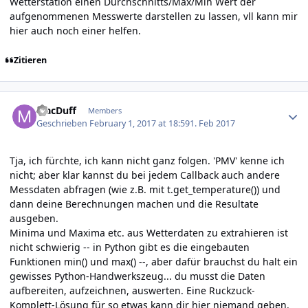
Wetterstation einen Durchschnitts/Max/Min Wert der
aufgenommenen Messwerte darstellen zu lassen, vll kann mir
hier auch noch einer helfen.
Zitieren
Author stats
MacDuff
Members
Geschrieben
February 1, 2017 at 18:59
1. Feb 2017
Tja, ich fürchte, ich kann nicht ganz folgen. 'PMV' kenne ich
nicht; aber klar kannst du bei jedem Callback auch andere
Messdaten abfragen (wie z.B. mit t.get_temperature()) und
dann deine Berechnungen machen und die Resultate
ausgeben.
Minima und Maxima etc. aus Wetterdaten zu extrahieren ist
nicht schwierig -- in Python gibt es die eingebauten
Funktionen min() und max() --, aber dafür brauchst du halt ein
gewisses Python-Handwerkszeug... du musst die Daten
aufbereiten, aufzeichnen, auswerten. Eine Ruckzuck-
Komplett-Lösung für so etwas kann dir hier niemand geben.