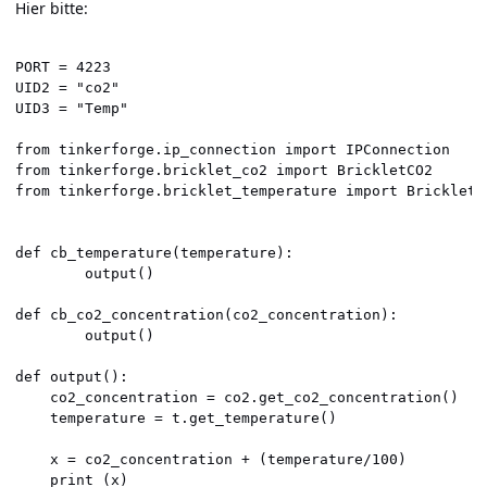
Hier bitte:
PORT = 4223

UID2 = "co2" 

UID3 = "Temp"

from tinkerforge.ip_connection import IPConnection

from tinkerforge.bricklet_co2 import BrickletCO2

from tinkerforge.bricklet_temperature import BrickletTe
def cb_temperature(temperature):

        output()

def cb_co2_concentration(co2_concentration):

        output()

def output():

    co2_concentration = co2.get_co2_concentration()

    temperature = t.get_temperature()

    x = co2_concentration + (temperature/100)

    print (x)
