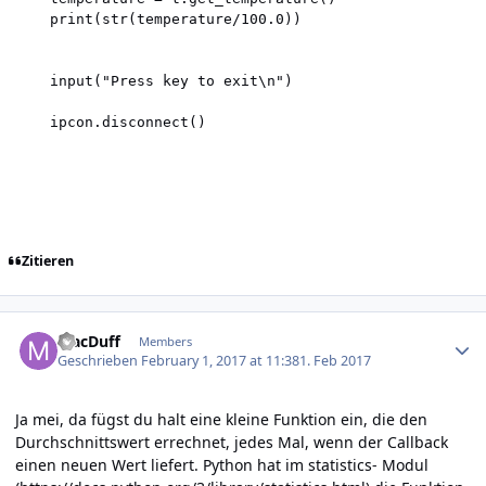
    print(str(temperature/100.0))

    input("Press key to exit\n")

    ipcon.disconnect()

Zitieren
Author stats
MacDuff
Members
Geschrieben
February 1, 2017 at 11:38
1. Feb 2017
Ja mei, da fügst du halt eine kleine Funktion ein, die den
Durchschnittswert errechnet, jedes Mal, wenn der Callback
einen neuen Wert liefert. Python hat im statistics- Modul