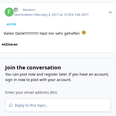
Author stats
FD
Members
Geschrieben
February 3, 2017 at 15:35
3. Feb 2017
AUTOR
Vielen Dank!!!!!!!!!!!!!! Hast mir sehr geholfen
Zitieren
Join the conversation
You can post now and register later. If you have an account,
sign in now
to post with your account.
Reply to this topic...