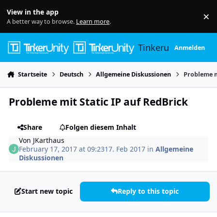
Skip to content
View in the app
×
Di
A better way to browse.
Learn more
.
Tinkerunity
Anmelden
Startseite
Deutsch
Allgemeine Diskussionen
Probleme m
Probleme mit Static IP auf RedBrick
Share
Folgen diesem Inhalt
Von
JKarthaus
February 17, 2017 at 09:23
17. Feb 2017
in
Allgemeine
Diskussionen
Start new topic
Reply to this topic
Author stats