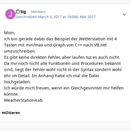
Author stats
JoBig
Members
Geschrieben
March 6, 2017 at 18:06
6. Mär 2017
Moin,
ich bin gerade dabei das Beispiel der Wetterstation mit 4
Tasten mit min/max und Graph von C++ nach VB.net
umzuschreiben.
Es gibt keine direkten Fehler, aber laufen tut es auch nicht.
Da mir noch nicht alle Funktionen und Proceduren bekannt
sind, liegt der Fehler wohl nicht in der Syntax sondern wohl
ehr im Detail. Im Anhang habe ich mal die Datei
hochgeladen.
Ich würde mich freuen, wenn ein Gleichgesinnter mir helfen
könnte.
WeatherStation4.vb
Zitieren