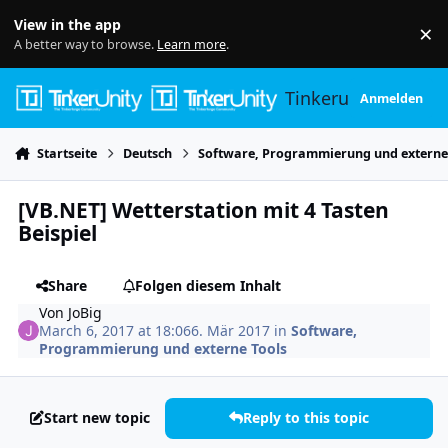
Skip to content
View in the app
×
Di
A better way to browse.
Learn more
.
Tinkerunity
Anmelden
Startseite
Deutsch
Software, Programmierung und externe
[VB.NET] Wetterstation mit 4 Tasten
Beispiel
Share
Folgen diesem Inhalt
Von
JoBig
March 6, 2017 at 18:06
6. Mär 2017
in
Software,
Programmierung und externe Tools
Start new topic
Reply to this topic