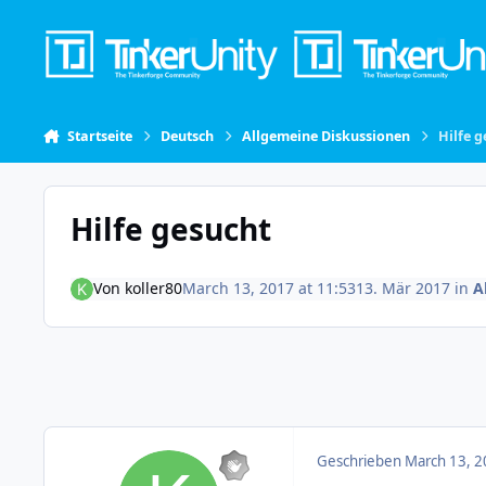
Skip to content
Startseite
Deutsch
Allgemeine Diskussionen
Hilfe 
Hilfe gesucht
Von
koller80
March 13, 2017 at 11:53
13. Mär 2017
in
A
Geschrieben
March 13, 2