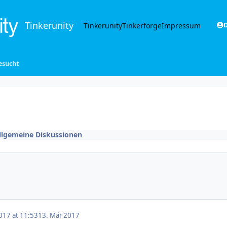
Tinkerunity
Tinkerunity
Tinkerforge
Impressum
D
gesucht
llgemeine Diskussionen
017 at 11:53
13. Mär 2017