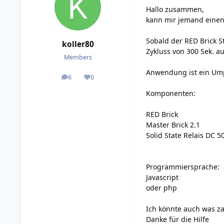
Hallo zusammen,
kann mir jemand einen 
Sobald der RED Brick S
koller80
Zykluss von 300 Sek. au
Members
Anwendung ist ein Um
6
0
posts
Reputation
Komponenten:
RED Brick
Master Brick 2.1
Solid State Relais DC 5
Programmiersprache:
Javascript
oder php
Ich könnte auch was za
Danke für die Hilfe