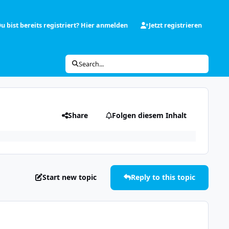
u bist bereits registriert? Hier anmelden
Jetzt registrieren
Search...
Share
Folgen diesem Inhalt
Start new topic
Reply to this topic