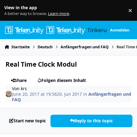
Skip to content
View in the app
×
Di
A better way to browse.
Learn more
.
Tinkerunity
Anmelden
Startseite
Deutsch
Anfängerfragen und FAQ
Real Time
Real Time Clock Modul
Share
Folgen diesem Inhalt
Von
krs
June 20, 2017 at 19:56
20. Jun 2017
in
Anfängerfragen und
FAQ
Start new topic
Reply to this topic
Author stats