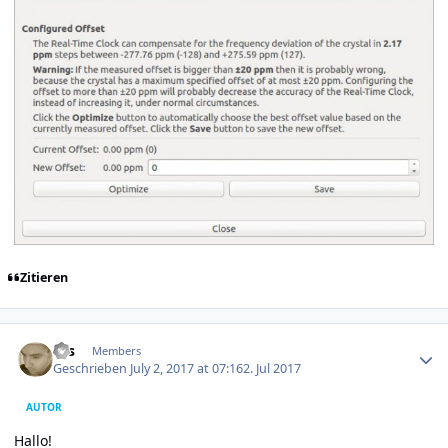
Zitieren
Author stats
krs
Members
Geschrieben
July 2, 2017 at 07:16
2. Jul 2017
AUTOR
Hallo!