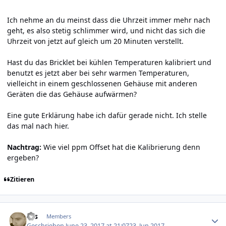
Ich nehme an du meinst dass die Uhrzeit immer mehr nach
geht, es also stetig schlimmer wird, und nicht das sich die
Uhrzeit von jetzt auf gleich um 20 Minuten verstellt.
Hast du das Bricklet bei kühlen Temperaturen kalibriert und
benutzt es jetzt aber bei sehr warmen Temperaturen,
vielleicht in einem geschlossenen Gehäuse mit anderen
Geräten die das Gehäuse aufwärmen?
Eine gute Erklärung habe ich dafür gerade nicht. Ich stelle
das mal nach hier.
Nachtrag:
Wie viel ppm Offset hat die Kalibrierung denn
ergeben?
Zitieren
Author stats
krs
Members
Geschrieben
June 23, 2017 at 21:07
23. Jun 2017