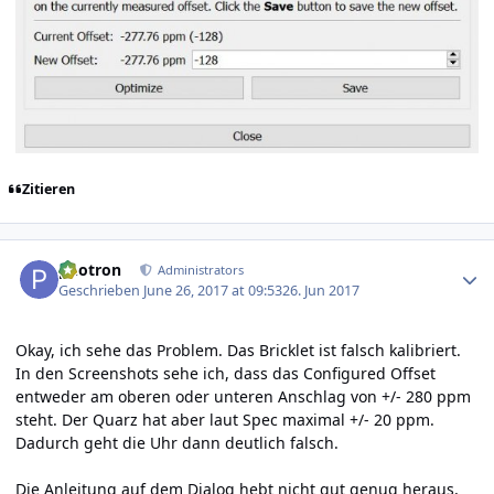
Zitieren
Author stats
photron
Administrators
Geschrieben
June 26, 2017 at 09:53
26. Jun 2017
Okay, ich sehe das Problem. Das Bricklet ist falsch kalibriert.
In den Screenshots sehe ich, dass das Configured Offset
entweder am oberen oder unteren Anschlag von +/- 280 ppm
steht. Der Quarz hat aber laut Spec maximal +/- 20 ppm.
Dadurch geht die Uhr dann deutlich falsch.
Die Anleitung auf dem Dialog hebt nicht gut genug heraus,