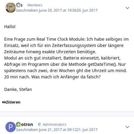
krs
Members
Geschrieben
June 20, 2017 at 19:56
20. Jun 2017
Hallo!
Eine Frage zum Real Time Clock Module: Ich habe selbiges im
Einsatz, weil ich für ein Zeiterfassungssystem über längere
Zeiträume hinweg exakte Uhrzeiten benötige.
Modul an sich gut installiert, Batterie einesetzt, kalibriert,
Abfrage im Programm über die Methode getDateTime(). Nur
spätestens nach zwei, drei Wochen ght die Uhrzeit um mind.
20 min nach. Was mach ich Anfänger da falsch?
Danke, Stefan
Zitieren
Author stats
photron
Administrators
Geschrieben
June 21, 2017 at 09:12
21. Jun 2017