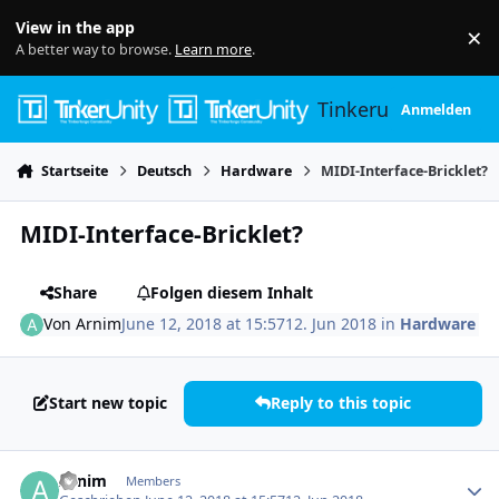
Skip to content
View in the app
×
Di
A better way to browse.
Learn more
.
Tinkerunity
Anmelden
Startseite
Deutsch
Hardware
MIDI-Interface-Bricklet?
MIDI-Interface-Bricklet?
Share
Folgen diesem Inhalt
Von
Arnim
June 12, 2018 at 15:57
12. Jun 2018
in
Hardware
Start new topic
Reply to this topic
Author stats
Arnim
Members