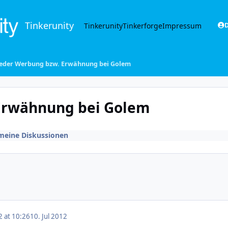
Tinkerunity
Tinkerunity
Tinkerforge
Impressum
D
eder Werbung bzw. Erwähnung bei Golem
Erwähnung bei Golem
meine Diskussionen
2 at 10:26
10. Jul 2012