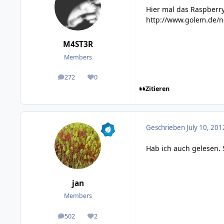
Hier mal das Raspberry
http://www.golem.de/n
M4ST3R
Members
272
0
posts
Reputation
Zitieren
Geschrieben
July 10, 201
Hab ich auch gelesen.
jan
Members
502
2
posts
Reputation