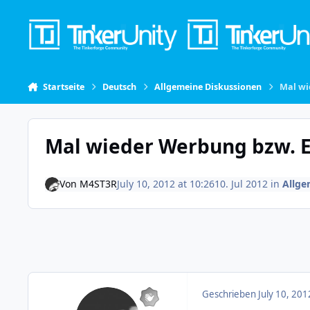
Skip to content
Startseite
Deutsch
Allgemeine Diskussionen
Mal wi
Mal wieder Werbung bzw. 
Von
M4ST3R
July 10, 2012 at 10:26
10. Jul 2012
in
Allge
Geschrieben
July 10, 201