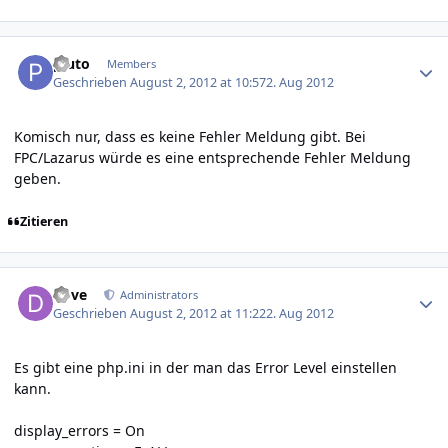
Author stats
pluto
Members
Geschrieben
August 2, 2012 at 10:57
2. Aug 2012
Komisch nur, dass es keine Fehler Meldung gibt. Bei
FPC/Lazarus würde es eine entsprechende Fehler Meldung
geben.
Zitieren
Author stats
dove
Administrators
Geschrieben
August 2, 2012 at 11:22
2. Aug 2012
Es gibt eine php.ini in der man das Error Level einstellen
kann.
display_errors = On