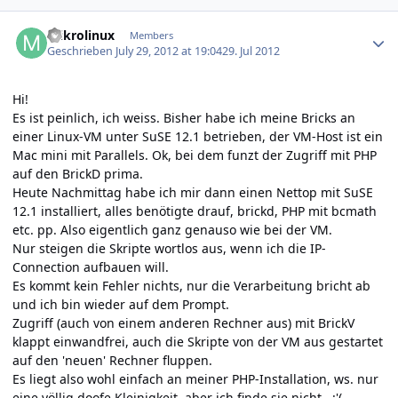
Author stats
mikrolinux
Members
Geschrieben
July 29, 2012 at 19:04
29. Jul 2012
Hi!
Es ist peinlich, ich weiss. Bisher habe ich meine Bricks an
einer Linux-VM unter SuSE 12.1 betrieben, der VM-Host ist ein
Mac mini mit Parallels. Ok, bei dem funzt der Zugriff mit PHP
auf den BrickD prima.
Heute Nachmittag habe ich mir dann einen Nettop mit SuSE
12.1 installiert, alles benötigte drauf, brickd, PHP mit bcmath
etc. pp. Also eigentlich ganz genauso wie bei der VM.
Nur steigen die Skripte wortlos aus, wenn ich die IP-
Connection aufbauen will.
Es kommt kein Fehler nichts, nur die Verarbeitung bricht ab
und ich bin wieder auf dem Prompt.
Zugriff (auch von einem anderen Rechner aus) mit BrickV
klappt einwandfrei, auch die Skripte von der VM aus gestartet
auf den 'neuen' Rechner fluppen.
Es liegt also wohl einfach an meiner PHP-Installation, ws. nur
eine völlig doofe Kleinigkeit, aber ich finde sie nicht. :'(