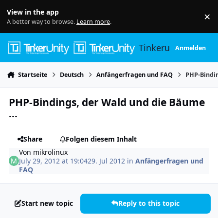
Skip to content
View in the app
×
Di
A better way to browse.
Learn more
.
Tinkerunity
Anmelden
Startseite
Deutsch
Anfängerfragen und FAQ
PHP-Bindin
PHP-Bindings, der Wald und die Bäume
...
Share
Folgen diesem Inhalt
Von
mikrolinux
July 29, 2012 at 19:04
29. Jul 2012
in
Anfängerfragen und
FAQ
Start new topic
Reply to this topic