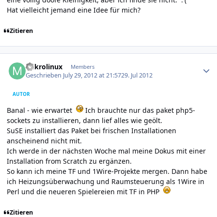
Hat vielleicht jemand eine Idee für mich?
Zitieren
Author stats
mikrolinux
Members
Geschrieben
July 29, 2012 at 21:57
29. Jul 2012
AUTOR
Banal - wie erwartet
Ich brauchte nur das paket php5-
sockets zu installieren, dann lief alles wie geölt.
SuSE installiert das Paket bei frischen Installationen
anscheinend nicht mit.
Ich werde in der nächsten Woche mal meine Dokus mit einer
Installation from Scratch zu ergänzen.
So kann ich meine TF und 1Wire-Projekte mergen. Dann habe
ich Heizungsüberwachung und Raumsteuerung als 1Wire in
Perl und die neueren Spielereien mit TF in PHP
Zitieren