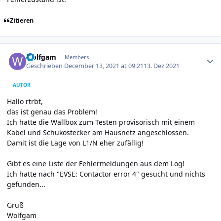
Zitieren
Author stats
wolfgam
Members
Geschrieben
December 13, 2021 at 09:21
13. Dez 2021
AUTOR
Hallo rtrbt,
das ist genau das Problem!
Ich hatte die Wallbox zum Testen provisorisch mit einem
Kabel und Schukostecker am Hausnetz angeschlossen.
Damit ist die Lage von L1/N eher zufällig!
Gibt es eine Liste der Fehlermeldungen aus dem Log!
Ich hatte nach "EVSE: Contactor error 4" gesucht und nichts
gefunden...
Gruß
Wolfgam