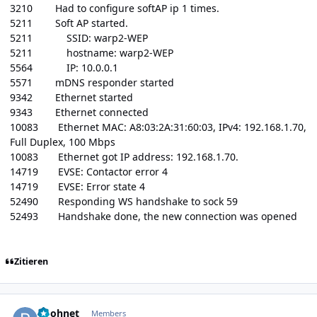
3210 Had to configure softAP ip 1 times.
5211 Soft AP started.
5211 SSID: warp2-WEP
5211 hostname: warp2-WEP
5564 IP: 10.0.0.1
5571 mDNS responder started
9342 Ethernet started
9343 Ethernet connected
10083 Ethernet MAC: A8:03:2A:31:60:03, IPv4: 192.168.1.70,
Full Duplex, 100 Mbps
10083 Ethernet got IP address: 192.168.1.70.
14719 EVSE: Contactor error 4
14719 EVSE: Error state 4
52490 Responding WS handshake to sock 59
52493 Handshake done, the new connection was opened
Zitieren
Author stats
poohnet
Members