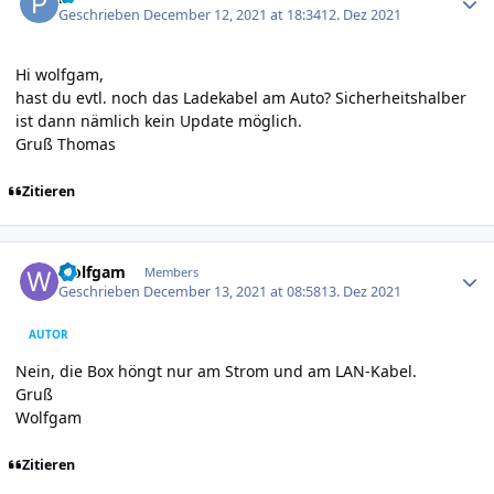
Geschrieben
December 12, 2021 at 18:34
12. Dez 2021
Hi wolfgam,
hast du evtl. noch das Ladekabel am Auto? Sicherheitshalber
ist dann nämlich kein Update möglich.
Gruß Thomas
Zitieren
Author stats
wolfgam
Members
Geschrieben
December 13, 2021 at 08:58
13. Dez 2021
AUTOR
Nein, die Box höngt nur am Strom und am LAN-Kabel.
Gruß
Wolfgam
Zitieren