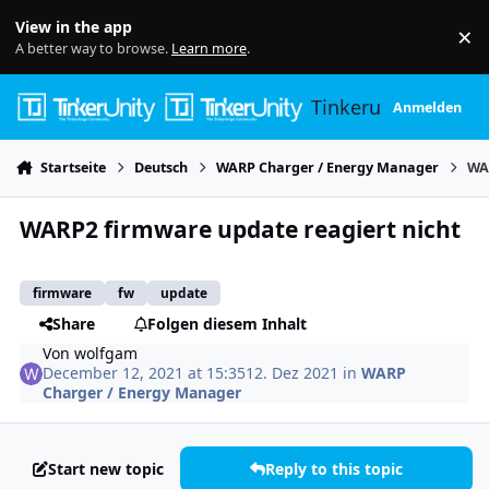
Skip to content
View in the app
×
Di
A better way to browse.
Learn more
.
Tinkerunity
Anmelden
Startseite
Deutsch
WARP Charger / Energy Manager
WA
WARP2 firmware update reagiert nicht
firmware
fw
update
Share
Folgen diesem Inhalt
Von
wolfgam
December 12, 2021 at 15:35
12. Dez 2021
in
WARP
Charger / Energy Manager
Start new topic
Reply to this topic