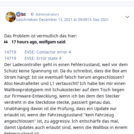
Author stats
rtrbt
Administrators
Geschrieben
December 13, 2021 at 09:09
13. Dez 2021
Das Problem ist vermutlich das hier:
17 hours ago, wolfgam said:
14719 EVSE: Contactor error 4
14719 EVSE: Error state 4
Der Ladecontroller geht in einen Fehlerzustand, weil vor dem
Schütz keine Spannung ist. Da du schreibst, dass die Box am
Strom hängt: Ist sie eventuell falsch herum angeschlossen?
Also Neutralleiter und L1 vertauscht? Ich habe bei mir einen
Wallboxprototypem mit Schukostecker auf dem Tisch liegen
zur Firmware-Entwicklung, wenn ich bei dem den Stecker
verdreht in die Steckdose stecke, passiert genau das.
Unabhängig davon ist die Prüfung, dass ein Update
nur
erlaubt ist, wenn der Fahrzeugzustand "kein Fahrzeug
angeschlossen" ist, zu aggressiv. Ich entschärfe das mal,
damit Updates auch erlaubt sind, wenn die Wallbox in einem
Fehlerzustand ist.