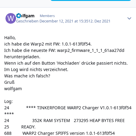
Author stats
wolfgam
Members
Geschrieben
December 12, 2021 at 15:35
12. Dez 2021
Hallo,
ich habe die Warp2 mit FW: 1.0.1-613f0f54.
Ich habe die neueste FW: warp2_firmware_1_1_1_61aa27dd
heruntergeladen.
Wenn ich auf den Button 'Hochladen' drücke passiert nichts.
Im Log wird nichts verzeichnet.
Was mache ich falsch?
Gruß
wolfgam
Log:
24 **** TINKERFORGE WARP2 Charger V1.0.1-613f0f54
****
24 352K RAM SYSTEM 273295 HEAP BYTES FREE
25 READY.
688 WARP2 Charger SPIFFS version 1.0.1-613f0f54