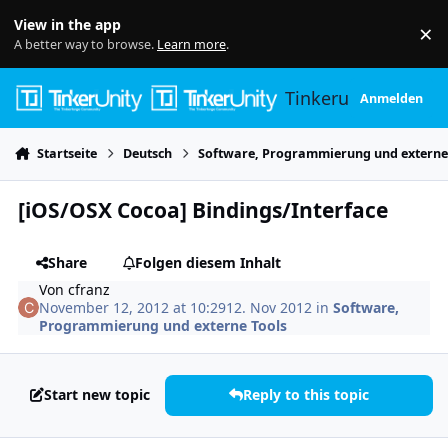
Skip to content
View in the app
×
Di
A better way to browse.
Learn more
.
Tinkerunity
Anmelden
Startseite
Deutsch
Software, Programmierung und externe
[iOS/OSX Cocoa] Bindings/Interface
Share
Folgen diesem Inhalt
Von
cfranz
November 12, 2012 at 10:29
12. Nov 2012
in
Software,
Programmierung und externe Tools
Start new topic
Reply to this topic
Author stats