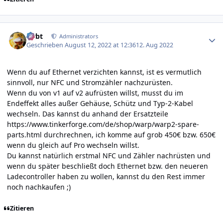
Author stats
rtrbt
Administrators
Geschrieben
August 12, 2022 at 12:36
12. Aug 2022
Wenn du auf Ethernet verzichten kannst, ist es vermutlich
sinnvoll, nur NFC und Stromzähler nachzurüsten.
Wenn du von v1 auf v2 aufrüsten willst, musst du im
Endeffekt alles außer Gehäuse, Schütz und Typ-2-Kabel
wechseln. Das kannst du anhand der Ersatzteile
https://www.tinkerforge.com/de/shop/warp/warp2-spare-
parts.html
durchrechnen, ich komme auf grob 450€ bzw. 650€
wenn du gleich auf Pro wechseln willst.
Du kannst natürlich erstmal NFC und Zähler nachrüsten und
wenn du später beschließt doch Ethernet bzw. den neueren
Ladecontroller haben zu wollen, kannst du den Rest immer
noch nachkaufen ;)
Zitieren