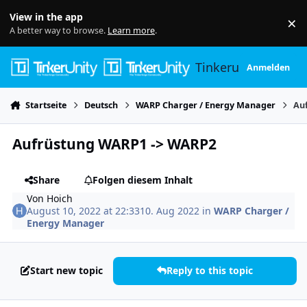
Skip to content
View in the app
×
Di
A better way to browse.
Learn more
.
Tinkerunity
Anmelden
Startseite
Deutsch
WARP Charger / Energy Manager
Au
Aufrüstung WARP1 -> WARP2
Share
Folgen diesem Inhalt
Von
Hoich
August 10, 2022 at 22:33
10. Aug 2022
in
WARP Charger /
Energy Manager
Start new topic
Reply to this topic
Author stats