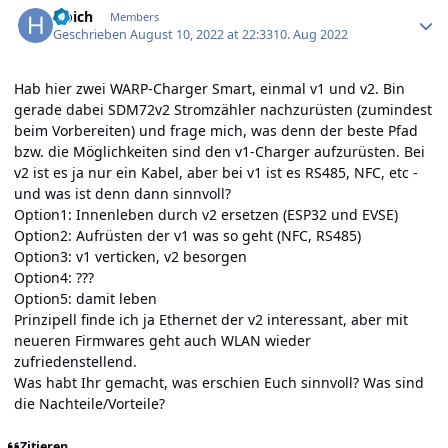
Hoich
Members
Geschrieben
August 10, 2022 at 22:33
10. Aug 2022
Hab hier zwei WARP-Charger Smart, einmal v1 und v2. Bin
gerade dabei SDM72v2 Stromzähler nachzurüsten (zumindest
beim Vorbereiten) und frage mich, was denn der beste Pfad
bzw. die Möglichkeiten sind den v1-Charger aufzurüsten. Bei
v2 ist es ja nur ein Kabel, aber bei v1 ist es RS485, NFC, etc -
und was ist denn dann sinnvoll?
Option1: Innenleben durch v2 ersetzen (ESP32 und EVSE)
Option2: Aufrüsten der v1 was so geht (NFC, RS485)
Option3: v1 verticken, v2 besorgen
Option4: ???
Option5: damit leben
Prinzipell finde ich ja Ethernet der v2 interessant, aber mit
neueren Firmwares geht auch WLAN wieder
zufriedenstellend.
Was habt Ihr gemacht, was erschien Euch sinnvoll? Was sind
die Nachteile/Vorteile?
Zitieren