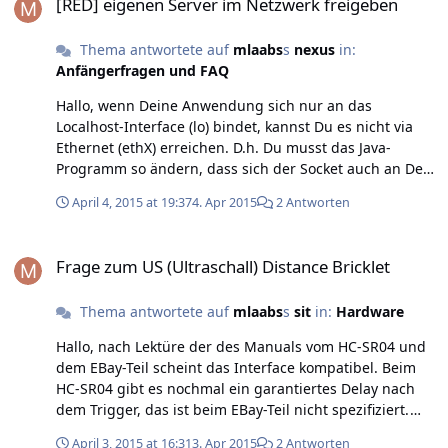
[RED] eigenen Server im Netzwerk freigeben
Thema antwortete auf
mlaabs
s
nexus
in:
Anfängerfragen und FAQ
Hallo, wenn Deine Anwendung sich nur an das
Localhost-Interface (lo) bindet, kannst Du es nicht via
Ethernet (ethX) erreichen. D.h. Du musst das Java-
Programm so ändern, dass sich der Socket auch an Dein
Ethernet-Port bindet. Testen kannst Du es, indem Du
April 4, 2015 at 19:37
4. Apr 2015
2 Antworten
lokal probierst, ob das Programm auch über Deine
eigene Ethernet-IP erreichbar ist. Wenn das geht, es mit
Frage zum US (Ultraschall) Distance Bricklet
dem RED aber nicht geht müsste man weiter suchen -
Frage zum US (Ultraschall) Distance Bricklet
z.B. ob ein Firewall o.ae. akt Viele Grüße, Martin
Thema antwortete auf
mlaabs
s
sit
in:
Hardware
Hallo, nach Lektüre der des Manuals vom HC-SR04 und
dem EBay-Teil scheint das Interface kompatibel. Beim
HC-SR04 gibt es nochmal ein garantiertes Delay nach
dem Trigger, das ist beim EBay-Teil nicht spezifiziert.
Aber die Wahrscheinlichkeit, dass das funktioniert
April 3, 2015 at 16:31
3. Apr 2015
2 Antworten