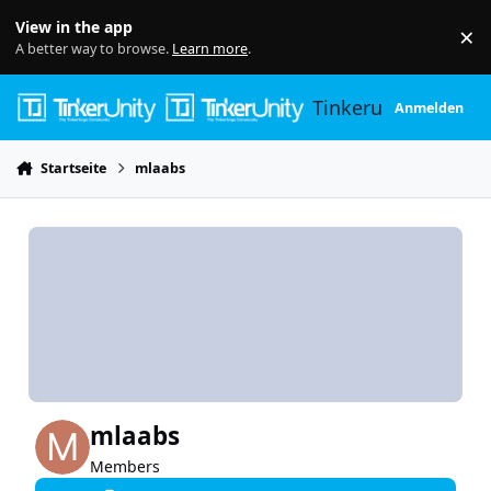
Skip to content
View in the app
×
Di
A better way to browse.
Learn more
.
Tinkerunity
Anmelden
Startseite
mlaabs
mlaabs
Members