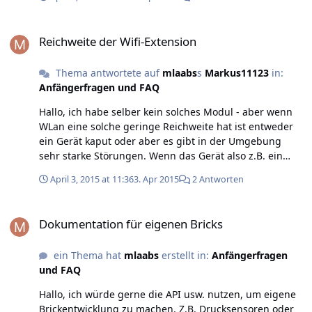
schätze ich doch als sehr hoch ein. Viele Grüße, Martin
Reichweite der Wifi-Extension
Reichweite der Wifi-Extension
Thema antwortete auf
mlaabs
s
Markus11123
in:
Anfängerfragen und FAQ
Hallo, ich habe selber kein solches Modul - aber wenn
WLan eine solche geringe Reichweite hat ist entweder
ein Gerät kaput oder aber es gibt in der Umgebung
sehr starke Störungen. Wenn das Gerät also z.B. ein
paar Meter neben einer Mikrowelle steht, würde mich
April 3, 2015 at 11:36
3. Apr 2015
2 Antworten
das Verhalten nicht wundern. Auch sehr viele andere
WLans "nebenan" könnten solche Reichweiten erklären
Dokumentation für eigenen Bricks
- aber wenn das alles nicht so passt, dann ist wohl eines
Dokumentation für eigenen Bricks
der Geräte Defekt - in diesem Fall wohl das TF-WLan-
Modul. Schau es Dir doch mal unter einem Mikroskop
ein Thema hat
mlaabs
erstellt in:
Anfängerfragen
an - meistens sind es schlechte Lötstellen z.B. an der
und FAQ
Antenne oder den Anpasskomponenten. Viele Grüße,
Martin L.
Hallo, ich würde gerne die API usw. nutzen, um eigene
Brickentwicklung zu machen. Z.B. Drucksensoren oder