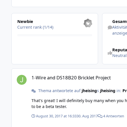
Alle anzeigen
Aktivitäten 
Newbie
Gesamt
Current rank (1/14)
Aktivit
anzeig
Reputa
Neutral
1-Wire and DS18B20 Bricklet Project
1-Wire and DS18B20 Bricklet Project
Thema antwortete auf
jheising
s
jheising
in:
Pr
That's great! I will definitely buy many when you have it ready. I couldn't wait any longer— I need it for a project now. When/if you have a 
to be a beta tester.
August 30, 2017 at 16:33
30. Aug 2017
4 Antworten