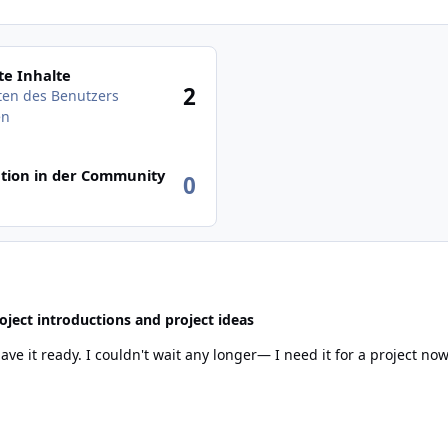
des Benutzers anzeigen
e Inhalte
2
äten des Benutzers
en
tion in der Community
0
oject introductions and project ideas
test version available, I'd be happy