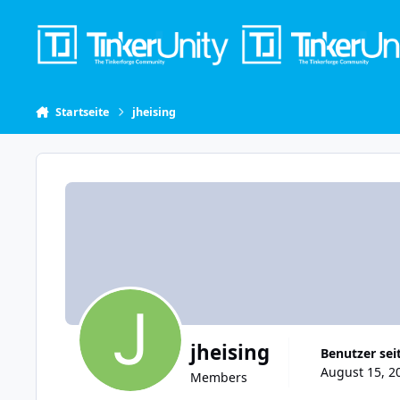
Skip to content
Startseite
jheising
jheising
Benutzer sei
August 15, 2
Members