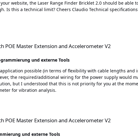
tions: Distance (Range, Resolution): 0-40m, 1cm Accuracy <5m:
tension and Accelerometer V2
th POE Master Extension and Accelerometer V2
ogrammierung und externe Tools
ion possible (in terms of flexibility with cable lengths and infrastructura
owever, the required/additional wiring for the power supply would 
d that this is not priority for you at the moment. We are trying to match your POE hardware wit
eter for vibration analysis.
tension and Accelerometer V2
th POE Master Extension and Accelerometer V2
mmierung und externe Tools