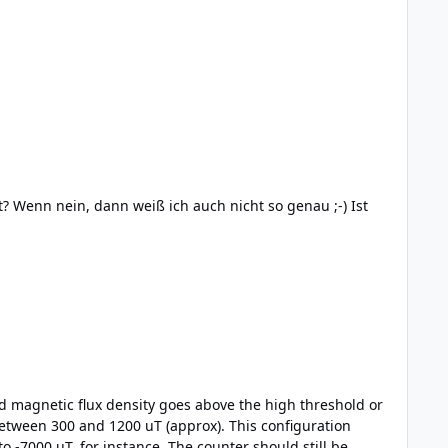
ickd:armhf: brickd:armhf depends on
Processing triggers for man-db (2.11.2-2) ... Errors were encountered while processing: brickd:armhf Was mache ich falsch? Beste Grüße Claudio