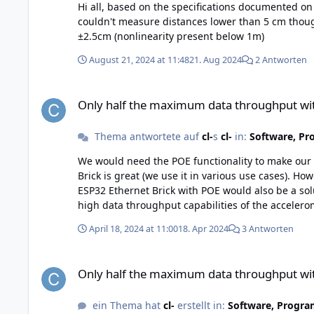
Hi all, based on the specifications documented on your website, the Laser Range Finder Bricklet 2.0 should be able to measure distances lower than 5 cm. In my first tests, I
couldn't measure distances lower than 5 cm though. Is this a technical limit? Cheers Claudio Technical specifica
±2.5cm (nonlinearity present below 1m)
August 21, 2024 at 11:48
21. Aug 2024
2 Antworten
Only half the maximum data throughput with POE Master Ex
Only half the maximum data throughput wi
Thema antwortete auf
cl-
s
cl-
in:
Software, Pr
We would need the POE functionality to make our applicat
Brick is great (we use it in various use cases). H
ESP32 Ethernet Brick with POE would also be a solution, but I understoo
high data throughput capabilities of the accelerom
April 18, 2024 at 11:00
18. Apr 2024
3 Antworten
Only half the maximum data throughput with POE Master Ex
Only half the maximum data throughput wi
ein Thema hat
cl-
erstellt in:
Software, Progra