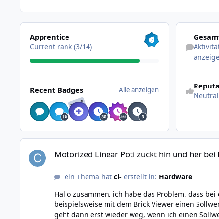
Alle anzeigen
Aktivitäten 
Apprentice
Gesamt
Current rank (3/14)
Aktivit
anzeig
Alle anzeigen
Reputa
Recent Badges
Alle anzeigen
Neutral
RARE
Motorized Linear Poti zuckt hin und her bei Positionen zwis
Motorized Linear Poti zuckt hin und her bei
ein Thema hat
cl-
erstellt in:
Hardware
Hallo zusammen, ich habe das Problem, dass bei einem unserer Motorized Linear Poti spezielle Positionen (bzw. Bereiche) zu einem hektischen Zucken führen. Wenn ich
beispielsweise mit dem Brick Viewer einen Sollwert v
geht dann erst wieder weg, wenn ich einen Sollwer