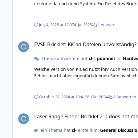
erkenne da noch kein System. Ein Reset des Bricklets ändert nichts
July 4, 2025 at 12:07
4. Jul 2025
1 Antwort
EVSE-Bricklet: KiCad-Dateien unvollständig?
EVSE-Bricklet: KiCad-Dateien unvollständig?
Thema antwortete auf
cl-
s
poohnet
in:
Hardw
Welche Version von KiCad nutzt ihr? Auch Version 7? Wenn ich die kicad-libraries (euer git) in meine Library Path hinzufüge, bekomme ich den folgenden Fehle
Fehler macht aber eigentlich keinen Sinn, weil ic
October 28, 2024 at 10:41
28. Okt 2024
8 Antworten
Laser Range Finder Bricklet 2.0 does not measure distances
Laser Range Finder Bricklet 2.0 does not m
ein Thema hat
cl-
erstellt in:
General Discussio