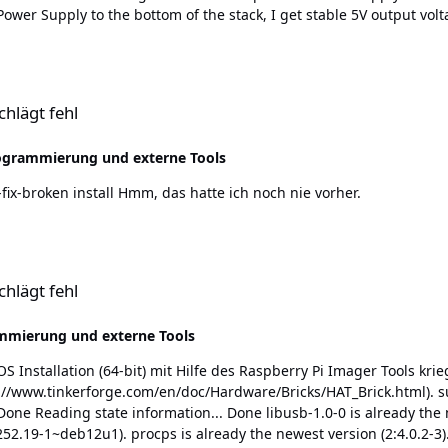
chlägt fehl
ogrammierung und externe Tools
Ok. Problem wurde behoben durch ein sudo apt --fix-broken install Hmm, das hatte ich noch nie vorher.
chlägt fehl
mmierung und externe Tools
Done Reading state information... Done libusb-1.0-0 is already the n
(252.19-1~deb12u1). procps is already the newest version (2:4.0.2-3