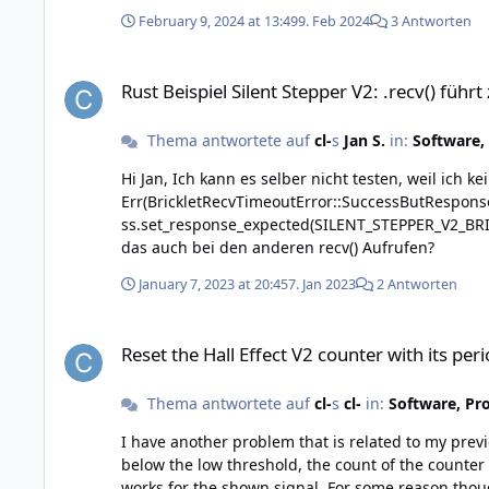
upgraded. sudo dpkg -i brickd_linux_latest_armhf.deb (Reading database ... 125310 files and directories currently installed.) Preparing to unpack
February 9, 2024 at 13:49
9. Feb 2024
3 Antworten
brickd_linux_latest_armhf.deb ... Unpacking brickd:armhf (
libc6 (>= 2.9). brickd:armhf depends on libusb-1.0-0 (>= 2:1.0.20). dpkg: error processing package brickd:armhf (--install): dependency problems - leaving unconfigured
Rust Beispiel Silent Stepper V2: .recv() führt zu Fehler
Rust Beispiel Silent Stepper V2: .recv() führt
Thema antwortete auf
cl-
s
Jan S.
in:
Software,
Hi Jan, Ich kann es selber nicht testen, weil ich kein Stepper Bricklet habe. Meinst du den folgenden Fehler?
Err(BrickletRecvTimeoutError::SuccessButResponseExpectedIsDisabled) 
ss.set_response_expected(SILENT_STEPPER_V2_BRICKLET_FUNCTION_SET_MOTOR_CURRENT, 
das auch bei den anderen recv() Aufrufen?
January 7, 2023 at 20:45
7. Jan 2023
2 Antworten
Reset the Hall Effect V2 counter with its periodic callback (u
Reset the Hall Effect V2 counter with its peri
Thema antwortete auf
cl-
s
cl-
in:
Software, Pr
I have another problem that is related to my previous question: In your documentation, you say that "If the measured magnetic flux de
below the low threshold, the count of the counter is increased by 1." In the screenshot, I have a signal that ranges betwe
works for the shown signal. For some reason though, that does not work anymore, when I change the low threshold to -7000 uT, for instance. The counter should still be