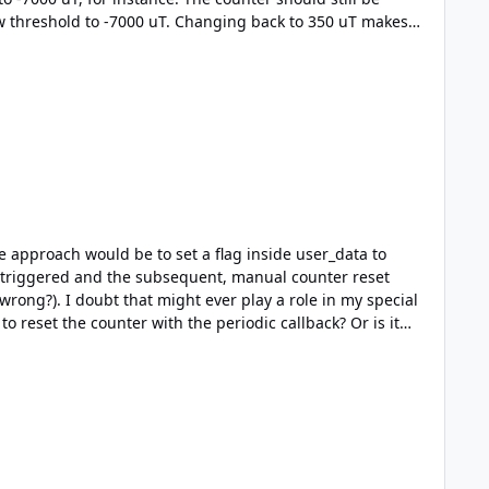
low threshold to -7000 uT. Changing back to 350 uT makes
counter works as expected, as the low threshold is still "active". What am I doing wrong? Why does the low threshold causes this weird behaviour? Any ideas? Cheers, Claudio
s triggered and the subsequent, manual counter reset
wrong?). I doubt that might ever play a role in my special