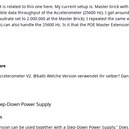
elerometer (25600 Hz). I get around 12800 Hz without optimizing and between 13300 and
ck). I repeated the same with the ESP32 Ethernet Brick and got the full 25600 Hz.
E Master Extension cannot handle the continuous data stream of the
are
Supply
Step-Down Power Supply
n