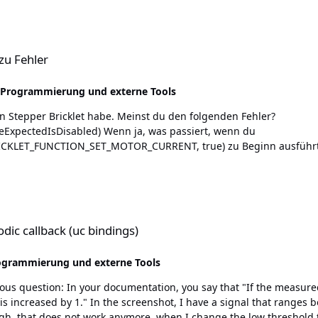
2.4.5) over (2.4.5) ... dpkg: dependency problems prevent configuration of br
 zu Fehler
 Programmierung und externe Tools
Wenn ja, was passiert, wenn du
true) zu Beginn ausführt? Wenn nein, dann weiß ich auch nicht so genau ;-) Ist
c bindings)
odic callback (uc bindings)
ogrammierung und externe Tools
nsity goes above the high threshold or
en 300 and 1200 uT (approx). This configuration