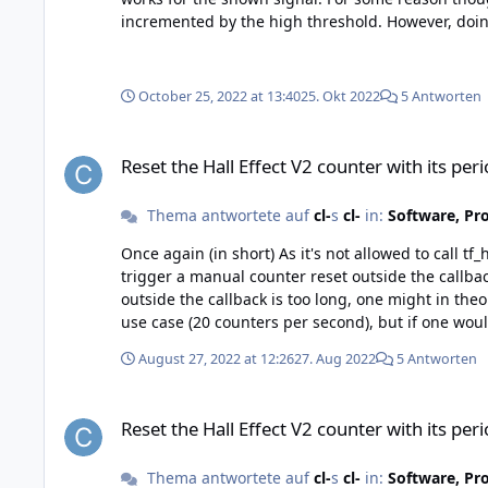
incremented by the high threshold. However, doing
the counter increase again. Now what's weird, the other way does work indeed, that is changing the high threshold to 7000 uT (instead of the 1150 uT). In this case, the
October 25, 2022 at 13:40
25. Okt 2022
5 Antworten
Reset the Hall Effect V2 counter with its periodic callback (u
Reset the Hall Effect V2 counter with its peri
Thema antwortete auf
cl-
s
cl-
in:
Software, Pr
Once again (in short) As it's not allowed to call tf_hall_effect_v2_get_counter() inside the callback handler, one possible approach would be to set a flag inside user_data to
trigger a manual counter reset outside the callb
outside the callback is too long, one might in the
use case (20 counters per second), but if one would approximate the maximum of 10 kHz? What's 
done automatically anyway, but it's just not "visib
August 27, 2022 at 12:26
27. Aug 2022
5 Antworten
Reset the Hall Effect V2 counter with its periodic callback (u
Reset the Hall Effect V2 counter with its peri
Thema antwortete auf
cl-
s
cl-
in:
Software, Pr