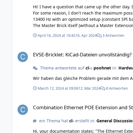
Hi! I have a question that came up the other day. It is related to this one here. My current setup is: Master brick with POE Master Extension with one AccelerometerV2 Bricklet.
For some reason, I don't reach the maximum possible data throughput of the Acc
13400 Hz with an optimized setup (constant SPI baudrate set to 2.000.000 at the Master Bri
The Master Brick itself (without a Master Extension) can also handle the 25600 Hz. Is it that the PO
accelerometer bricklet? Cheers Claudio
April 16, 2024 at 16:42
16. Apr 2024
3 Antworten
EVSE-Bricklet: KiCad-Dateien unvollständig?
EVSE-Bricklet: KiCad-Dateien unvollständig?
Thema antwortete auf
cl-
s
poohnet
in:
Hardw
March 12, 2024 at 09:06
12. Mär 2024
8 Antworten
Combination Ethernet POE Extension and Step-Down Power 
Combination Ethernet POE Extension and 
ein Thema hat
cl-
erstellt in:
General Discussio
Hi, your documentation states: "The Ethernet Extension can be used together with a Step-Down Power Supply." Does it mean that, when powering the stack with your