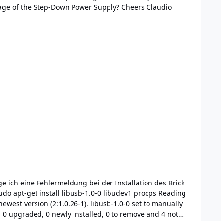
Ethernet POE Extension and adding a Step-Down Power Supply to the bottom of the stack, I get stable 5V output voltage of the Step-Down Power Supply? Cheers Claudio
ewest version (2:1.0.26-1). libusb-1.0-0 set to manually
). 0 upgraded, 0 newly installed, 0 to remove and 4 not