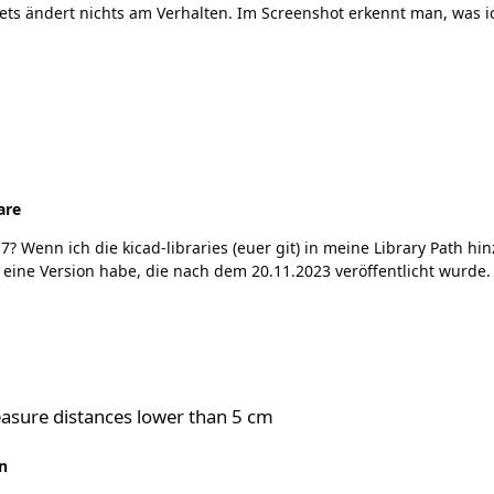
 am Verhalten. Im Screenshot erkennt man, was ich meine. Brick Viewer sagt mir, dass ein
nicht erforderlich ist und hat den entsprechenden Button daher deaktiviert. Habt ihr ne Idee?
are
r. Dieser
h eine Version habe, die nach dem 20.11.2023 veröffentlicht wurde.
 lower than 5 cm
easure distances lower than 5 cm
n