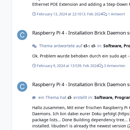
February 13, 2024 at 22:16
13. Feb 2024
1 Antwort
Raspberry Pi 4 - Installation Brick Daemon schlägt fehl
Raspberry Pi 4 - Installation Brick Daemon s
Thema antwortete auf
cl-
s
cl-
in:
Software, Pr
February 9, 2024 at 13:53
9. Feb 2024
3 Antworten
Raspberry Pi 4 - Installation Brick Daemon schlägt fehl
Raspberry Pi 4 - Installation Brick Daemon s
ein Thema hat
cl-
erstellt in:
Software, Progra
Hallo zusammen, Mit einer frischen Raspberry Pi OS Installation (64-bit) mit Hilfe des Raspberry Pi Imager Tools kriege ich eine Fehlermeldung bei der Installation des Brick
Daemons. Ich bin dabei eurer Doku gefolgt (https://www.tinkerforge.com/en/doc/Hardware/Bricks/HAT_Brick.html). sudo apt-get install libusb-1.0-0 libudev1 procps Reading
package lists... Done Building dependency tree... 
installed. libudev1 is already the newest version 