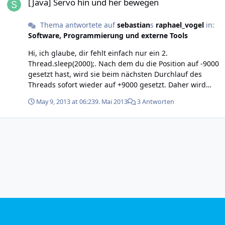
[Java] Servo hin und her bewegen
Thema antwortete auf
sebastian
s
raphael_vogel
in:
Software, Programmierung und externe Tools
Hi, ich glaube, dir fehlt einfach nur ein 2.
Thread.sleep(2000);. Nach dem du die Position auf -9000
gesetzt hast, wird sie beim nächsten Durchlauf des
Threads sofort wieder auf +9000 gesetzt. Daher wird
der Servo immer auf +9000 stehen bleiben. Hoffe das
May 9, 2013 at 06:23
9. Mai 2013
3 Antworten
hilft weiter! Viele Grüße Sebastian