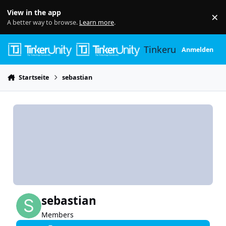
Skip to content
View in the app
×
Di
A better way to browse.
Learn more
.
Tinkerunity
Anmelden
Startseite
sebastian
sebastian
Members