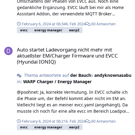
Umschaltens der Phasen von EVCC aus. Noch eine
gedankliche Ergänzung. EVCC läuft bei mir als Home
Assistant Addon, der verwendete MQTT Broker
ebenfalls. Gibt es hier vielleicht ein
February 6, 2024 at 06:34
6. Feb 2024
60 Antworten
„Übermittlungsproblem“ mit dem Update Status der
evcc
energy manager
warp2
Phasensnforderung? energy_manager-debug-protocol-
wem-26GG-2024-02-06T07-28-38-011.txt
Auto startet Ladevorgang nicht mehr mit aktuellster EM/Charger
Auto startet Ladevorgang nicht mehr mit
aktuellster EM/Charger Firmware und EVCC
(Hyundai IONIQ)
Thema antwortete auf
der Bauch
s
andyknownasabu
in:
WARP Charger / Energy Manager
@poohnet: Ja, korrekte Vermutung. In EVCC schalte ich
die Phase um, der Befehl kommt aber nicht im EM an.
Vielleicht liegt es an meiner evcc.yaml (angehängt). Da
musste ich noch für eine alte evcc im Bereich Loadpoint,
„Phases:0“ für eine automatische Umschaltung
February 6, 2024 at 06:21
6. Feb 2024
60 Antworten
eingeben. Damit mein OnScreen Menü aber wie bei dir
evcc
energy manager
warp2
aussieht, musste ich den Eintrag auskommentieren.