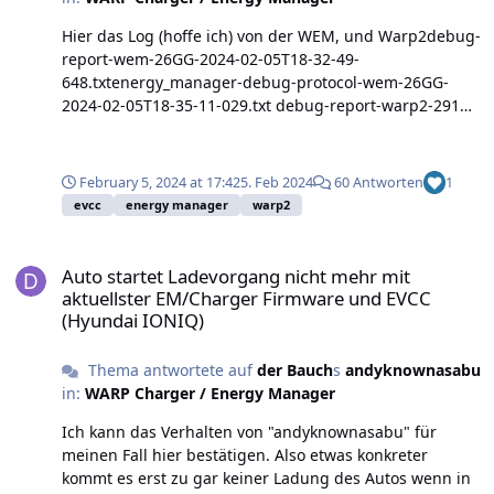
Hier das Log (hoffe ich) von der WEM, und Warp2debug-
report-wem-26GG-2024-02-05T18-32-49-
648.txtenergy_manager-debug-protocol-wem-26GG-
2024-02-05T18-35-11-029.txt debug-report-warp2-291U-
2024-02-05T18-43-10-415.txt
February 5, 2024 at 17:42
5. Feb 2024
60 Antworten
1
evcc
energy manager
warp2
Auto startet Ladevorgang nicht mehr mit aktuellster EM/Charger
Auto startet Ladevorgang nicht mehr mit
aktuellster EM/Charger Firmware und EVCC
(Hyundai IONIQ)
Thema antwortete auf
der Bauch
s
andyknownasabu
in:
WARP Charger / Energy Manager
Ich kann das Verhalten von "andyknownasabu" für
meinen Fall hier bestätigen. Also etwas konkreter
kommt es erst zu gar keiner Ladung des Autos wenn in