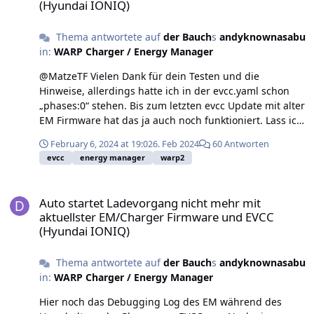
(Hyundai IONIQ)
einstelle, bzw. drücke.
Thema antwortete auf
der Bauch
s
andyknownasabu
in:
WARP Charger / Energy Manager
@MatzeTF Vielen Dank für dein Testen und die
Hinweise, allerdings hatte ich in der evcc.yaml schon
„phases:0“ stehen. Bis zum letzten evcc Update mit alter
EM Firmware hat das ja auch noch funktioniert. Lass ich
den Eintrag aber drinnen, habe ich in der evcc gui den
February 6, 2024 at 19:02
6. Feb 2024
60 Antworten
Menüpunkt „Automatisches Laden“ nicht mehr. Der wird
evcc
energy manager
warp2
erst angezeigt, wenn der „phases:0“ Eintrag nicht mehr
in der yaml drin ist (vgl. Post vorher von mir dazu).
Auto startet Ladevorgang nicht mehr mit aktuellster EM/Charger
Unabhängig davon führt aber eben das Umschalten der
Auto startet Ladevorgang nicht mehr mit
Phasenanfordetung in EVCC bei mir nicht zu einem
aktuellster EM/Charger Firmware und EVCC
Phasenumschalten. Das habe ich gestern schon
(Hyundai IONIQ)
ausprobiert. Der EM verharrt immer nur im Zustand
„Keine“, egal, was ich in EVCC drücke. Grüße. Knut
Thema antwortete auf
der Bauch
s
andyknownasabu
in:
WARP Charger / Energy Manager
Hier noch das Debugging Log des EM während des