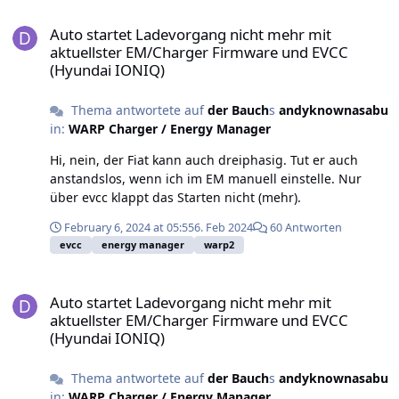
Jetzt hat mein Menüpunkt auch die Option
Auto startet Ladevorgang nicht mehr mit aktuellster EM/Charger
„Automatisches Laden“… trotzdem kommt der
Auto startet Ladevorgang nicht mehr mit
Phasenumschaltbefehl nicht im EM an.
aktuellster EM/Charger Firmware und EVCC
(Hyundai IONIQ)
Thema antwortete auf
der Bauch
s
andyknownasabu
in:
WARP Charger / Energy Manager
Hi, nein, der Fiat kann auch dreiphasig. Tut er auch
anstandslos, wenn ich im EM manuell einstelle. Nur
über evcc klappt das Starten nicht (mehr).
February 6, 2024 at 05:55
6. Feb 2024
60 Antworten
evcc
energy manager
warp2
Auto startet Ladevorgang nicht mehr mit aktuellster EM/Charger
Auto startet Ladevorgang nicht mehr mit
aktuellster EM/Charger Firmware und EVCC
(Hyundai IONIQ)
Thema antwortete auf
der Bauch
s
andyknownasabu
in:
WARP Charger / Energy Manager