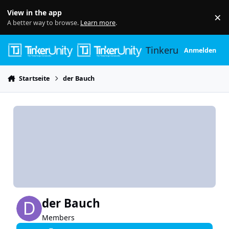
Skip to content
View in the app
×
Di
A better way to browse.
Learn more
.
Tinkerunity
Anmelden
Startseite
der Bauch
der Bauch
Members