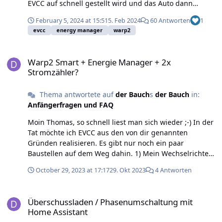
EVCC auf schnell gestellt wird und das Auto dann
angesteckt wird, passiert...nichts (was sonst immer
February 5, 2024 at 15:51
5. Feb 2024
60 Antworten
1
klappte). In EVCC wird nur "Ready. Waiting for vehicle"
evcc
energy manager
warp2
wie bei Andy angezeigt. Auch analog zu Andy ist bei
mir, dass wenn ich im EM die Steuerung durch EVCC
Warp2 Smart + Energie Manager + 2x Stromzähler?
rausnehme und den Ladevorgang manuell anstupse,
Warp2 Smart + Energie Manager + 2x
der Ladevorgang als "aktiv" und korrekt in EVCC
Stromzähler?
angezeigt wird. Dreiphasige Umschaltmöglichkeit zum
Laden vorhanden (Warp2 + EM + Schütz). Der EM
Thema antwortete auf
der Bauch
s
der Bauch
in:
bekommt aber anscheinend nicht die Freigabe von
Anfängerfragen und FAQ
EVCC mitgeteilt. Logs lade ich hoch, sobald das
händische Laden von meiner Frau fertig ist und ich
Moin Thomas, so schnell liest man sich wieder ;-) In der
nochmal testen kann. Grüße, Knut
Tat möchte ich EVCC aus den von dir genannten
Gründen realisieren. Es gibt nur noch ein paar
Baustellen auf dem Weg dahin. 1) Mein Wechselrichter
(Goodwe 15ET) kann (noch) kein Modus TCP über das
October 29, 2023 at 17:17
29. Okt 2023
4 Antworten
extra dafür angeschaffte WLAN/Lan Modul. Daher kann
ich jetzt entweder a) warten, bis Goodwe das soweit
Überschussladen / Phasenumschaltung mit Home Assistant
zusammengeschnürt hat und dann nochmal drei
Überschussladen / Phasenumschaltung mit
Updates drauf geben b) die Daten alle händisch aus der
Home Assistant
http api des Wechselrichters via Home Assistant/Node