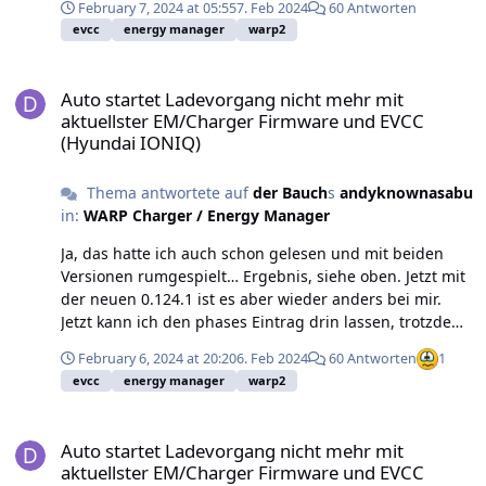
February 7, 2024 at 05:55
7. Feb 2024
60 Antworten
bei mir ausschließen kann? Vielen Dank. Grüße, Knut
evcc
energy manager
warp2
Auto startet Ladevorgang nicht mehr mit aktuellster EM/Charger
Auto startet Ladevorgang nicht mehr mit
aktuellster EM/Charger Firmware und EVCC
(Hyundai IONIQ)
Thema antwortete auf
der Bauch
s
andyknownasabu
in:
WARP Charger / Energy Manager
Ja, das hatte ich auch schon gelesen und mit beiden
Versionen rumgespielt… Ergebnis, siehe oben. Jetzt mit
der neuen 0.124.1 ist es aber wieder anders bei mir.
Jetzt kann ich den phases Eintrag drin lassen, trotzdem
wird mir der menüpunkt „automatisches Laden“
February 6, 2024 at 20:20
6. Feb 2024
60 Antworten
1
angezeigt. Interessant: Auch ich hatte eine min max
evcc
energy manager
warp2
current Warnung im EVCC Log und den Hinweis, das
auszukommentieren, jedoch nicht für die Zeile
Auto startet Ladevorgang nicht mehr mit aktuellster EM/Charger
phases:0. Das ist alles schon etwas verwirrend muss ich
Auto startet Ladevorgang nicht mehr mit
gestehen. Ps: Am eig. Problem ändert sich nichts, keine
aktuellster EM/Charger Firmware und EVCC
Phasenanforderung am EM durch EVCC, egal, was ich