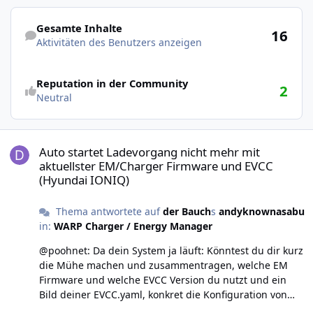
Aktivitäten des Benutzers anzeigen
Gesamte Inhalte
16
Aktivitäten des Benutzers anzeigen
Reputation in der Community
2
Neutral
Auto startet Ladevorgang nicht mehr mit aktuellster EM/Charger
Auto startet Ladevorgang nicht mehr mit
aktuellster EM/Charger Firmware und EVCC
(Hyundai IONIQ)
Thema antwortete auf
der Bauch
s
andyknownasabu
in:
WARP Charger / Energy Manager
@poohnet: Da dein System ja läuft: Könntest du dir kurz
die Mühe machen und zusammentragen, welche EM
Firmware und welche EVCC Version du nutzt und ein
Bild deiner EVCC.yaml, konkret die Konfiguration von
charger und loadpoint einstellen, sodass ich da Fehler