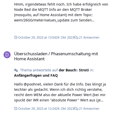
Hmm, irgendetwas fehlt noch. Ich habe erfolgreich von
Node Red die MQTT Info an den MQTT Broker
(mosquito, auf Home Assistant) mit dem Topic:
wem/26GG/meter/values_update zum Senden
bekommen. Eine Abfrage im MQTTBroker bestätigt mir
das Empfangen meiner Node Red Nachricht, als auch
das Empfangen von WEM Topics. Irgendwie scheint sich
October 29, 2023 at 13:54
29. Okt 2023
21 Antworten
der WEM aber nicht das Topic zu subscriben, denn die
Anzeige des Netzanschlusses bleibt tot. Entweder ist
Überschussladen / Phasenumschaltung mit Home Assistant
meine Nachricht fehlerhaft (ich muss noch die
Überschussladen / Phasenumschaltung mit
Vorzeichen konvertieren) oder etwas stimmt nicht mit
Home Assistant
meiner Route. Ist die Einrichtung einer Client ID für den
WEM zwingend oder reicht die Topic Adressierung?
Thema antwortete auf
der Bauch
s
Stroti
in:
Anfängerfragen und FAQ
Hallo @poohnet, vielen Dank für die Info. Das klingt ja
leichter als gedacht. Wenn ich dich richtig verstehe,
reicht dem WEM also der aktuelle Power Wert (bei mir
spuckt der WR einen "absolute Power" Wert aus (je
nachdem ob Bezug oder Einspeisung + oder - in Watt)).
October 29, 2023 at 12:24
29. Okt 2023
21 Antworten
Die beiden energy Werte kann ich als als 0 Wert