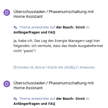
gerade aus der Unsicherheit heraus, wer eigentlich
welche Daten vom Stromzähler bekommen muss und
Überschussladen / Phasenumschaltung mit Home Assistant
welche Daten das sein müssen, denn mit dem
Überschussladen / Phasenumschaltung mit
Wechselrichter ist ja schon ein Smart Meter eingebaut,
Home Assistant
auf das ich Zugriff habe...ein Shelly3Em liegt hier auch
noch rum (war vor der PV in Betrieb) und ein wenig
Thema antwortete auf
der Bauch
s
Stroti
in:
bremst mich die Vorstellung, mir jetzt noch einen
Anfängerfragen und FAQ
Stromzähler zu kaufen. So long, Grüße, Knut
Ja, habe ich. Das Log des Energie Managers sagt hier
folgendes: Ich vermute, dass das Node Ausgabeformat
nicht "passt"?
October 29, 2023 at 14:32
29. Okt 2023
21 Antworten
Überschussladen / Phasenumschaltung mit Home Assistant
Überschussladen / Phasenumschaltung mit
Home Assistant
Thema antwortete auf
der Bauch
s
Stroti
in:
Anfängerfragen und FAQ