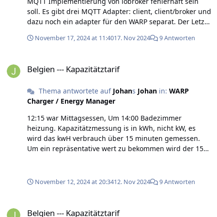
MQTT Implementierung von iobroker fehlerhaft sein
soll. Es gibt drei MQTT Adapter: client, client/broker und
dazu noch ein adapter für den WARP separat. Der Letzte
sieht unmaintained aus (kein aktivität in fast 2 1/2 Jahre,
November 17, 2024 at 11:40
17. Nov 2024
9 Antworten
un nur support bis WARP2). Welche hat Probleme, sind
die irgendwo dokumentiert? Google hat mir da leider
Belgien --- Kapazitätztarif
nicht geholfen. Natürlich kann Ich auch Mosquitto
Belgien --- Kapazitätztarif
benützen als broker aber immerhin sollen die Daten
irgendwo in iobroker auftauchen, bewerted wirden, und
Thema antwortete auf
Johan
s
Johan
in:
WARP
Reaktionen sollten wieder abgeschickt werden richtung
Charger / Energy Manager
WARP. Gibts da ein Workaround, oder eine Empfehlung
für ein anderes Hausutomatisierungsplatform? Wurde
12:15 war Mittagsessen, Um 14:00 Badezimmer
Ich nicht gerne machen natürlich weil Ich schon
heizung. Kapazitätzmessung is in kWh, nicht kW, es
ziemlich viel in iobroker automatisiert habe.
wird das kwH verbrauch über 15 minuten gemessen.
Um ein repräsentative wert zu bekommen wird der 15
minuten Wert mit 4 multipliziert. Also, de peak kW wert
is nicht representativ. Hierunter den Grafik kW Total (3
fasen) gegen die "Monat" kurve in kWh (blau). Also der
November 12, 2024 at 20:34
12. Nov 2024
9 Antworten
Monat Max fangt an bei 0 am ersten November (nicht
sichtbar) erhöht sich dauernd. Es stimmt dass die blaue
Belgien --- Kapazitätztarif
linie jedes Mahl eine neue Obergrenze setzt. Unter 3
Belgien --- Kapazitätztarif