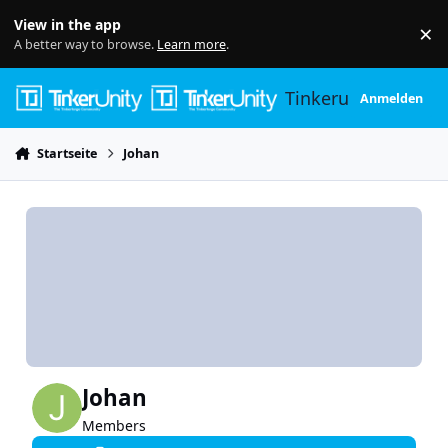
Skip to content
View in the app
×
Di
A better way to browse.
Learn more
.
Tinkerunity
Anmelden
Startseite
Johan
Johan
Members