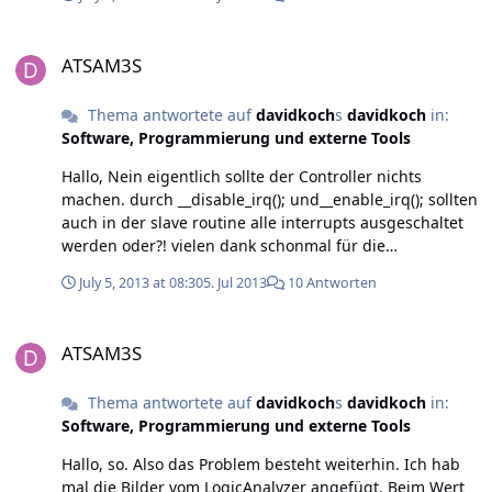
den SAM3S allerdings per USB wird er nicht erkannt.
Gibts den Bootloader zum download? Gruß
ATSAM3S
ATSAM3S
Thema antwortete auf
davidkoch
s
davidkoch
in:
Software, Programmierung und externe Tools
Hallo, Nein eigentlich sollte der Controller nichts
machen. durch __disable_irq(); und__enable_irq(); sollten
auch in der slave routine alle interrupts ausgeschaltet
werden oder?! vielen dank schonmal für die
rückmeldung!
July 5, 2013 at 08:30
5. Jul 2013
10 Antworten
ATSAM3S
ATSAM3S
Thema antwortete auf
davidkoch
s
davidkoch
in:
Software, Programmierung und externe Tools
Hallo, so. Also das Problem besteht weiterhin. Ich hab
mal die Bilder vom LogicAnalyzer angefügt. Beim Wert