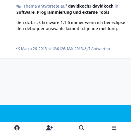
Thema antwortete auf
davidkoch
s
davidkoch
in:
Software, Programmierung und externe Tools
den dc brick firmware 1.1.6 immer wenn ich bei eclipse
den debugger auswähle kommt folgende meldung:
March 26, 2013 at 12:01
26. Mär 2013
7 Antworten
Light Mode
Dark Mode
System Preference
f
i
x
y
a
n
o