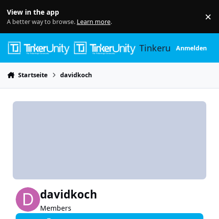
Skip to content
View in the app
×
Di
A better way to browse.
Learn more
.
Tinkerunity
Anmelden
Startseite
davidkoch
davidkoch
Members