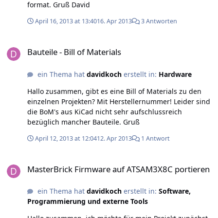
format. Gruß David
April 16, 2013 at 13:40
16. Apr 2013
3 Antworten
Bauteile - Bill of Materials
Bauteile - Bill of Materials
ein Thema hat
davidkoch
erstellt in:
Hardware
Hallo zusammen, gibt es eine Bill of Materials zu den
einzelnen Projekten? Mit Herstellernummer! Leider sind
die BoM's aus KiCad nicht sehr aufschlussreich
bezüglich mancher Bauteile. Gruß
April 12, 2013 at 12:04
12. Apr 2013
1 Antwort
MasterBrick Firmware auf ATSAM3X8C portieren
MasterBrick Firmware auf ATSAM3X8C portieren
ein Thema hat
davidkoch
erstellt in:
Software,
Programmierung und externe Tools