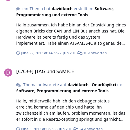
ein Thema hat
davidkoch
erstellt in:
Software,
Programmierung und externe Tools
Hallo zusammen, ich habe bin an der Entwicklung eines
eigenen Bricks der CAN und LIN Bus anschluss hat. Die
Hardware ist bereits fertig und das System
implementiert. Habe einen ATSAM3S4C also genau den
gleichen wie den Master drauf, welcher die SPI Slave
June 22, 2013 at 14:55
22. Jun 2013
10 Antworten
routine laufen lässt. Momentan bin ich stehe ich bei
dem Punkt das die SPI routine die Nachrichten vom
[C/C++] JTAG und SAMICE
Master nicht Richtig empfängt, welches am Timing
[C/C++] JTAG und SAMICE
liegt. Wenn ich die zeilen mit dem Pearson hash
auskommentiere passt es. Daraus ziehe ich die
Thema antwortete auf
davidkoch
s
OnurKayikci
in:
vermutung, das bie berechnung der checksum an
Software, Programmierung und externe Tools
einigen stellen zu lange dauert. Da der gleiche
Controller verwendet wird wie der Master denke ich,
Hallo, mittlerweile hab ich den debugger status
das es an den Clockeinstellungen liegt. Habt ihr eine
erreicht. komme auf den chip und hatte ihn
Idee an welcher stelle ich dort drehen muss? Oder vll
zwischenzeitlich am laufen. problem momentan, ist das
hat jemand schonmal das gleiche Problem gehabt?
er sofort in die ResetException() springt und garnicht
Gruß David
bis zur main funktion kommt. Habt ihr ne idee warum?
June 3, 2013 at 06:53
3. Jun 2013
24 Antworten