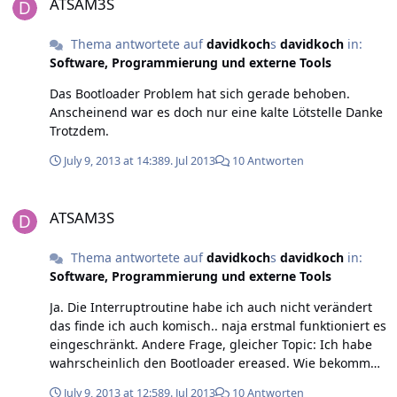
ATSAM3S
Thema antwortete auf
davidkoch
s
davidkoch
in:
Software, Programmierung und externe Tools
Das Bootloader Problem hat sich gerade behoben.
Anscheinend war es doch nur eine kalte Lötstelle Danke
Trotzdem.
July 9, 2013 at 14:38
9. Jul 2013
10 Antworten
ATSAM3S
ATSAM3S
Thema antwortete auf
davidkoch
s
davidkoch
in:
Software, Programmierung und externe Tools
Ja. Die Interruptroutine habe ich auch nicht verändert
das finde ich auch komisch.. naja erstmal funktioniert es
eingeschränkt. Andere Frage, gleicher Topic: Ich habe
wahrscheinlich den Bootloader ereased. Wie bekomme
ich den nun wieder geflasht? Per JTAG komme ich auf
July 9, 2013 at 12:58
9. Jul 2013
10 Antworten