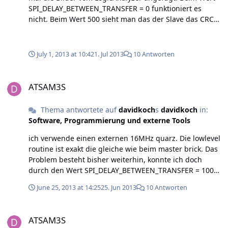
SPI_DELAY_BETWEEN_TRANSFER = 0 funktioniert es
nicht. Beim Wert 500 sieht man das der Slave das CRC
Byte zu spät überträgt. Beim Wert 1000 funktioniert es.
Und der Slave sendet auch die Ack. - Die Clock habe ich
mittlerweile Überprüft. - Problem beim Nutzen eines
July 1, 2013 at 10:42
1. Jul 2013
10 Antworten
GPIOs ist, das diese sehr langsam an aus geschaltet
werden. - Des weiteren habe ich im Master Brick eine
ATSAM3S
Funktion implementiert die mir die anzahl der
ATSAM3S
Übertragungen anzeigt. dabei auch die fehlerhaften,
leeren, und erfolgreichen. Dabei ist aufgefallen, das bei
Thema antwortete auf
davidkoch
s
davidkoch
in:
meinem (mit einstellung 1000 s.o.) sowie auch bei den
Software, Programmierung und externe Tools
anderen Bricks zu beginn 11 Fehl übertragungen
passieren.?! Gruß David
ich verwende einen externen 16MHz quarz. Die lowlevel
routine ist exakt die gleiche wie beim master brick. Das
Problem besteht bisher weiterhin, konnte ich doch
durch den Wert SPI_DELAY_BETWEEN_TRANSFER = 1000
im Master Brick beheben. Allerdings ist die einstellung
June 25, 2013 at 14:25
25. Jun 2013
10 Antworten
nicht optimal. So braucht natürlich die Kommunikation
deutlich länger als zuvor.
ATSAM3S
ATSAM3S