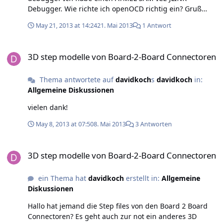
Debugger. Wie richte ich openOCD richtig ein? Gruß
David
May 21, 2013 at 14:24
21. Mai 2013
1 Antwort
3D step modelle von Board-2-Board Connectoren
3D step modelle von Board-2-Board Connectoren
Thema antwortete auf
davidkoch
s
davidkoch
in:
Allgemeine Diskussionen
vielen dank!
May 8, 2013 at 07:50
8. Mai 2013
3 Antworten
3D step modelle von Board-2-Board Connectoren
3D step modelle von Board-2-Board Connectoren
ein Thema hat
davidkoch
erstellt in:
Allgemeine
Diskussionen
Hallo hat jemand die Step files von den Board 2 Board
Connectoren? Es geht auch zur not ein anderes 3D