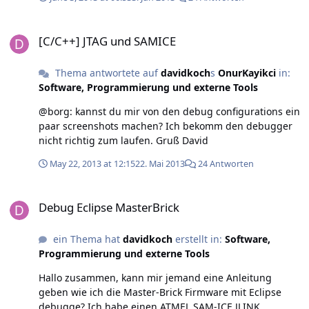
(Versuche das masterbrick zu debuggen) Gruß dAvid
[C/C++] JTAG und SAMICE
[C/C++] JTAG und SAMICE
Thema antwortete auf
davidkoch
s
OnurKayikci
in:
Software, Programmierung und externe Tools
@borg: kannst du mir von den debug configurations ein
paar screenshots machen? Ich bekomm den debugger
nicht richtig zum laufen. Gruß David
May 22, 2013 at 12:15
22. Mai 2013
24 Antworten
Debug Eclipse MasterBrick
Debug Eclipse MasterBrick
ein Thema hat
davidkoch
erstellt in:
Software,
Programmierung und externe Tools
Hallo zusammen, kann mir jemand eine Anleitung
geben wie ich die Master-Brick Firmware mit Eclipse
debugge? Ich habe einen ATMEL SAM-ICE JLINK