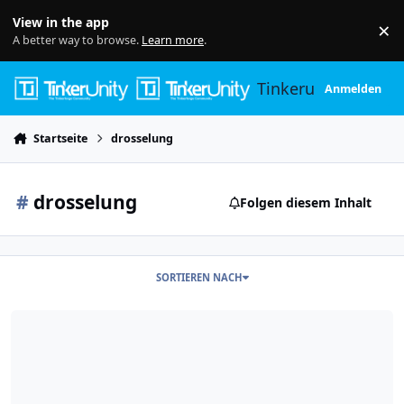
Skip to content
View in the app
×
Di
A better way to browse.
Learn more
.
Tinkerunity
Anmelden
Startseite
drosselung
#
drosselung
Folgen diesem Inhalt
SORTIEREN NACH
Steuerbare Verbrauchseinrichtung - Trockenübung...