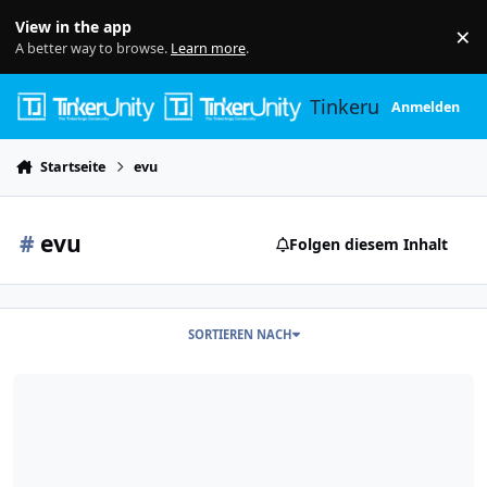
Skip to content
View in the app
×
Di
A better way to browse.
Learn more
.
Tinkerunity
Anmelden
Startseite
evu
#
evu
Folgen diesem Inhalt
SORTIEREN NACH
Steuerbare Verbrauchseinrichtung - Trockenübung...