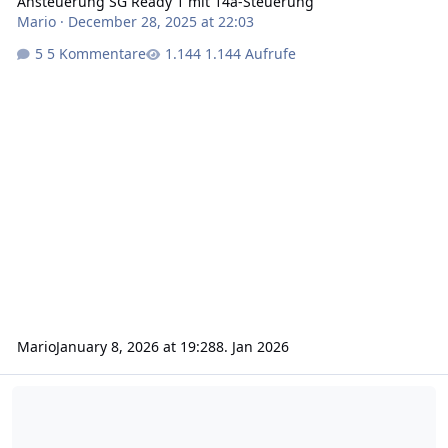
Ansteuerung SG Ready 1 mit 14a-Steuerung
Mario
·
December 28, 2025 at 22:03
5 Kommentare
1.144 Aufrufe
Mario
January 8, 2026 at 19:28
8. Jan 2026
Steuerbare Verbrauchseinrichtung - Trockenübung...