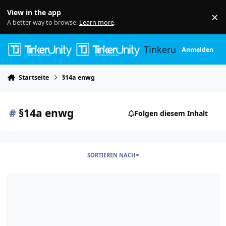
Skip to content
View in the app
×
Di
A better way to browse.
Learn more
.
Tinkerunity
Anmelden
Startseite
§14a enwg
#
§14a enwg
Folgen diesem Inhalt
SORTIEREN NACH
[Solved] Neustart Lastmanager löscht 14a Signal in Wallbox