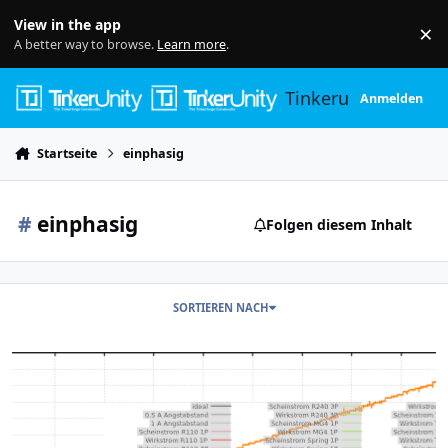
Skip to content
View in the app
×
Di
A better way to browse.
Learn more
.
Tinkerunity
Anmelden
Startseite
einphasig
#
einphasig
Folgen diesem Inhalt
SORTIEREN NACH
Schieflastgrenze bei einphasigem Laden nutzen bei 11kW max. La