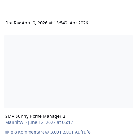
DreiRad
April 9, 2026 at 13:54
9. Apr 2026
SMA Sunny Home Manager 2
SMA Sunny Home Manager 2
Mannitwi
·
June 12, 2022 at 06:17
8 Kommentare
3.001 Aufrufe