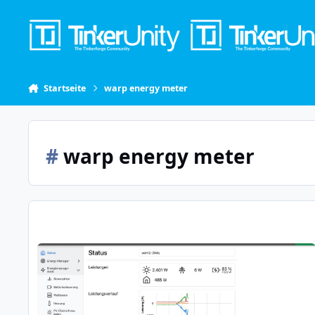
Skip to content
Startseite
warp energy meter
#
warp energy meter
WEM 2 und Sungrow SH Vorzeichen PV