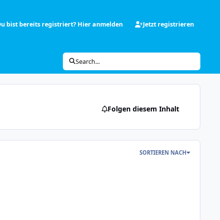
u bist bereits registriert? Hier anmelden
Jetzt registrieren
Search...
Folgen diesem Inhalt
SORTIEREN NACH
ektionaler Zähler (Eastron SDM72D-M-2)