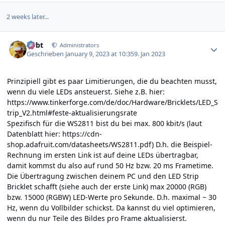
2 weeks later...
Author stats
rtrbt
Administrators
Geschrieben
January 9, 2023 at 10:35
9. Jan 2023
Prinzipiell gibt es paar Limitierungen, die du beachten musst,
wenn du viele LEDs ansteuerst. Siehe z.B. hier:
https://www.tinkerforge.com/de/doc/Hardware/Bricklets/LED_S
trip_V2.html#feste-aktualisierungsrate
Spezifisch für die WS2811 bist du bei max. 800 kbit/s (laut
Datenblatt hier:
https://cdn-
shop.adafruit.com/datasheets/WS2811.pdf
) D.h. die Beispiel-
Rechnung im ersten Link ist auf deine LEDs übertragbar,
damit kommst du also auf rund 50 Hz bzw. 20 ms Frametime.
Die Übertragung zwischen deinem PC und den LED Strip
Bricklet schafft (siehe auch der erste Link) max 20000 (RGB)
bzw. 15000 (RGBW) LED-Werte pro Sekunde. D.h. maximal ~ 30
Hz, wenn du Vollbilder schickst. Da kannst du viel optimieren,
wenn du nur Teile des Bildes pro Frame aktualisierst.