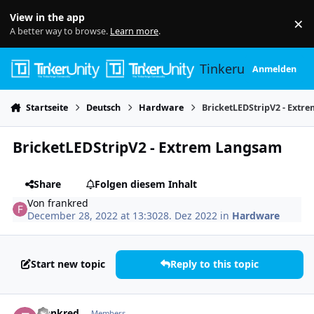
Skip to content
View in the app
×
Di
A better way to browse.
Learn more
.
Tinkerunity
Anmelden
Startseite
Deutsch
Hardware
BricketLEDStripV2 - Ext
BricketLEDStripV2 - Extrem Langsam
Share
Folgen diesem Inhalt
Von
frankred
December 28, 2022 at 13:30
28. Dez 2022
in
Hardware
Start new topic
Reply to this topic
Author stats
frankred
Members