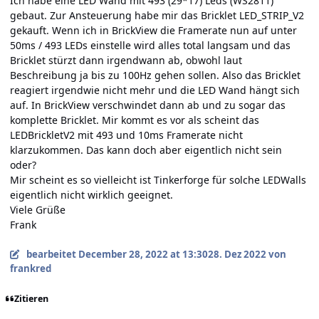
Ich habe eine LED Wand mit 493 (29*17) Leds (WS2811)
gebaut. Zur Ansteuerung habe mir das Bricklet LED_STRIP_V2
gekauft. Wenn ich in BrickView die Framerate nun auf unter
50ms / 493 LEDs einstelle wird alles total langsam und das
Bricklet stürzt dann irgendwann ab, obwohl laut
Beschreibung ja bis zu 100Hz gehen sollen. Also das Bricklet
reagiert irgendwie nicht mehr und die LED Wand hängt sich
auf. In BrickView verschwindet dann ab und zu sogar das
komplette Bricklet. Mir kommt es vor als scheint das
LEDBrickletV2 mit 493 und 10ms Framerate nicht
klarzukommen. Das kann doch aber eigentlich nicht sein
oder?
Mir scheint es so vielleicht ist Tinkerforge für solche LEDWalls
eigentlich nicht wirklich geeignet.
Viele Grüße
Frank
bearbeitet
December 28, 2022 at 13:30
28. Dez 2022
von
frankred
Zitieren