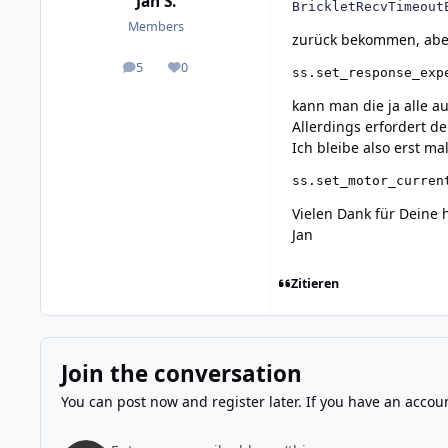
Jan S.
BrickletRecvTimeout
Members
zurück bekommen, abe
5
0
posts
Reputation
ss.set_response_exp
kann man die ja alle a
Allerdings erfordert d
Ich bleibe also erst ma
ss.set_motor_curren
Vielen Dank für Deine h
Jan
Zitieren
Join the conversation
You can post now and register later. If you have an accou