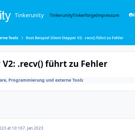
Tinkerunity
Tinkerunity
Tinkerforge
Impressum
D
rne Tools
Rust Beispiel Silent Stepper V2: .recv() führt zu Fehler
 V2: .recv() führt zu Fehler
are, Programmierung und externe Tools
023 at 10:16
7. Jan 2023