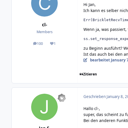
Hi Jan,
Ich kann es selber nich
Err(BrickletRecvTim
cl-
Wenn ja, was passiert
Members
ss.set_response_exp
100
1
posts
Reputation
zu Beginn ausführt? We
Ist das auch bei den a
bearbeitet
January 7
Zitieren
Geschrieben
January 8, 2
Hallo cl-,
super, das scheint zu f
Bei den anderen Funkt