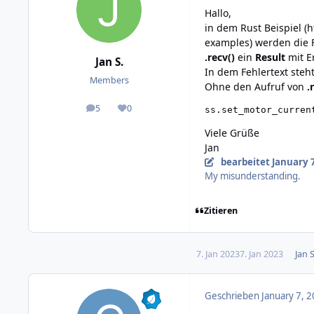
Hallo,
in dem Rust Beispiel (
h
examples
) werden die
.recv()
ein
Result
mit E
Jan S.
In dem Fehlertext steht
Members
Ohne den Aufruf von
.
5
0
ss
.
set_motor_curren
posts
Reputation
Viele Grüße
Jan
bearbeitet
January 7
My misunderstanding.
Zitieren
7. Jan 2023
7. Jan 2023
Jan S
Geschrieben
January 7, 2