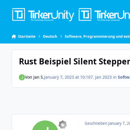
Skip to content
Startseite
Deutsch
Software, Programmierung und exte
Rust Beispiel Silent Stepper
Von
Jan S.
January 7, 2023 at 10:16
7. Jan 2023
in
Softw
Geschrieben
January 7, 2