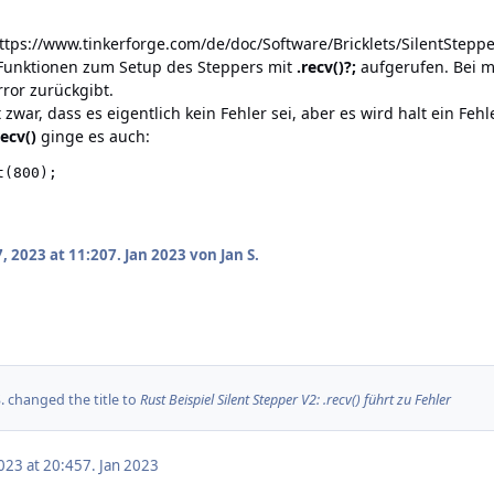
ttps://www.tinkerforge.com/de/doc/Software/Bricklets/SilentStepper
 Funktionen zum Setup des Steppers mit
.recv()?;
aufgerufen. Bei m
rror zurückgibt.
 zwar, dass es eigentlich kein Fehler sei, aber es wird halt ein F
recv()
ginge es auch:
t
(
800
);
, 2023 at 11:20
7. Jan 2023
von Jan S.
.
changed the title to
Rust Beispiel Silent Stepper V2: .recv() führt zu Fehler
023 at 20:45
7. Jan 2023