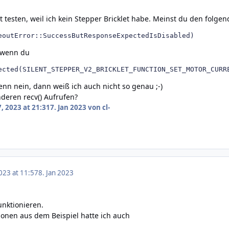
t testen, weil ich kein Stepper Bricklet habe. Meinst du den folge
eoutError::SuccessButResponseExpectedIsDisabled)
, wenn du
ected(SILENT_STEPPER_V2_BRICKLET_FUNCTION_SET_MOTOR_CURR
nn nein, dann weiß ich auch nicht so genau ;-)
nderen recv() Aufrufen?
, 2023 at 21:31
7. Jan 2023
von cl-
023 at 11:57
8. Jan 2023
unktionieren.
ionen aus dem Beispiel hatte ich auch