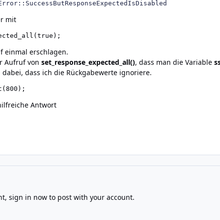
Error::SuccessButResponseExpectedIsDisabled
r mit
ected_all(true);
uf einmal erschlagen.
er Aufruf von
set_response_expected_all()
, dass man die Variable
s
l dabei, dass ich die Rückgabewerte ignoriere.
t(800);
ilfreiche Antwort
nt,
sign in now
to post with your account.