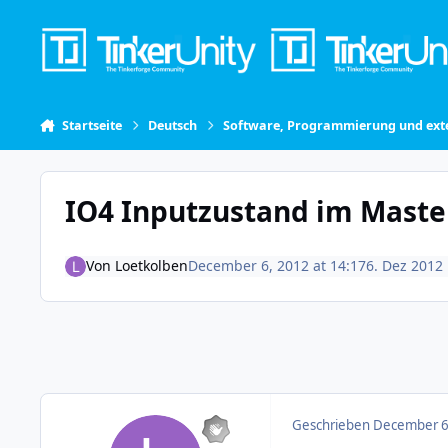
Skip to content
Startseite
Deutsch
Software, Programmierung und exte
IO4 Inputzustand im Master
Von
Loetkolben
December 6, 2012 at 14:17
6. Dez 2012
Geschrieben
December 6,