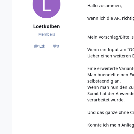
Hallo zusammen,
wenn ich die API rich
Loetkolben
Members
Mein Vorschlag/Bitte i
1,2k
0
posts
Reputation
Wenn ein Input am IO4 
Ueber einen weiteren 
Eine erweiterte Variant
Man buendelt einen Ei
selbstaendig an.
Wenn man nun den Zusta
Somit hat der Anwende
verarbeitet wurde.
Und das ganze ohne C
Konnte ich mein Anlie