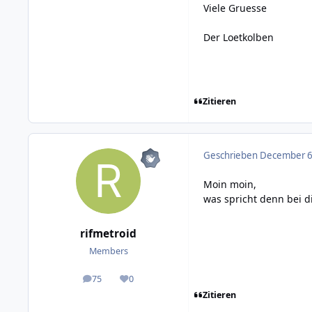
Viele Gruesse
Der Loetkolben
Zitieren
Geschrieben
December 6,
Moin moin,
was spricht denn bei di
rifmetroid
Members
75
0
posts
Reputation
Zitieren