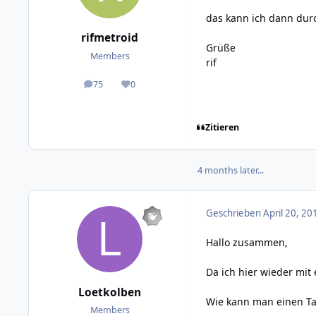
das kann ich dann dur
rifmetroid
Grüße
Members
rif
75
0
posts
Reputation
Zitieren
4 months later...
Geschrieben
April 20, 20
Hallo zusammen,
Da ich hier wieder mit
Loetkolben
Wie kann man einen Tas
Members