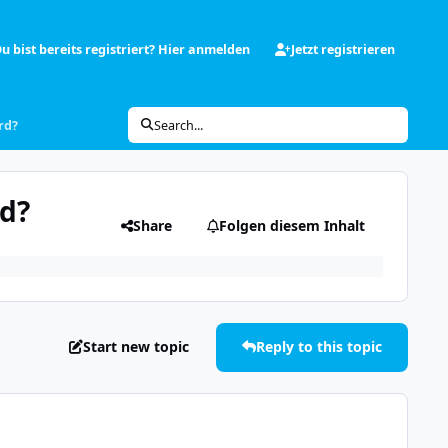
u bist bereits registriert? Hier anmelden
Jetzt registrieren
rd?
Search...
rd?
Share
Folgen diesem Inhalt
Start new topic
Reply to this topic