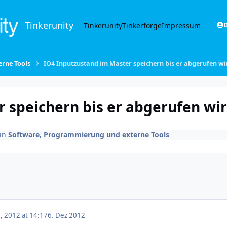
Tinkerunity
Tinkerunity
Tinkerforge
Impressum
D
rne Tools
IO4 Inputzustand im Master speichern bis er abgerufen wi
 speichern bis er abgerufen wi
in
Software, Programmierung und externe Tools
 2012 at 14:17
6. Dez 2012