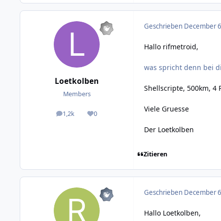
Geschrieben
December 6,
Hallo rifmetroid,
was spricht denn bei d
Loetkolben
Shellscripte, 500km, 
Members
Viele Gruesse
1,2k
0
posts
Reputation
Der Loetkolben
Zitieren
Geschrieben
December 6,
Hallo Loetkolben,