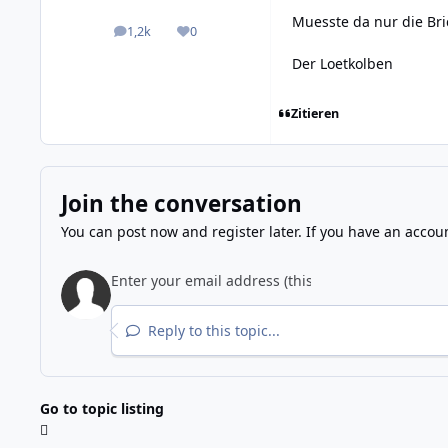
Muesste da nur die Br
1,2k
0
posts
Reputation
Der Loetkolben
Zitieren
Join the conversation
You can post now and register later. If you have an accou
Reply to this topic...
Go to topic listing