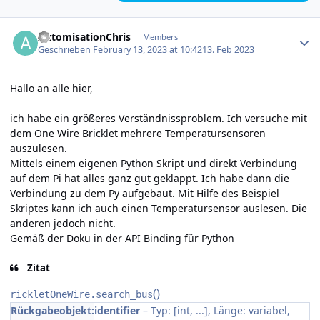
Author stats
AutomisationChris
Members
Geschrieben
February 13, 2023 at 10:42
13. Feb 2023
Hallo an alle hier,
ich habe ein größeres Verständnissproblem. Ich versuche mit
dem One Wire Bricklet mehrere Temperatursensoren
auszulesen.
Mittels einem eigenen Python Skript und direkt Verbindung
auf dem Pi hat alles ganz gut geklappt. Ich habe dann die
Verbindung zu dem Py aufgebaut. Mit Hilfe des Beispiel
Skriptes kann ich auch einen Temperatursensor auslesen. Die
anderen jedoch nicht.
Gemäß der Doku in der API Binding für Python
Zitat
(
)
rickletOneWire.
search_bus
Rückgabeobjekt:
identifier
– Typ: [int, ...], Länge: variabel,