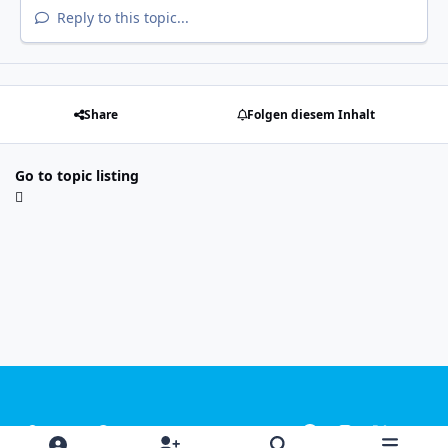
Reply to this topic...
Share
Folgen diesem Inhalt
Go to topic listing
Light Mode
Dark Mode
System Preference
f
i
x
y