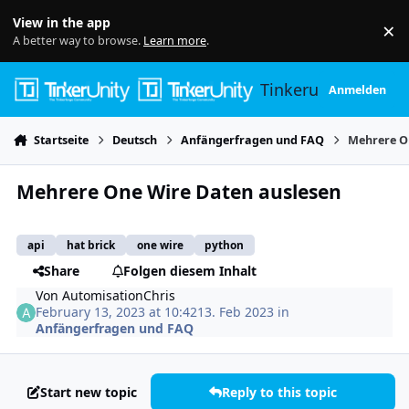
Skip to content
View in the app
×
Di
A better way to browse.
Learn more
.
Tinkerunity
Anmelden
Startseite
Deutsch
Anfängerfragen und FAQ
Mehrere O
Mehrere One Wire Daten auslesen
api
hat brick
one wire
python
Share
Folgen diesem Inhalt
Von
AutomisationChris
February 13, 2023 at 10:42
13. Feb 2023
in
Anfängerfragen und FAQ
Start new topic
Reply to this topic