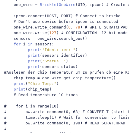
    one_wire 
=
BrickletOneWire
(
UID
,
 ipcon
)
# Create de
    ipcon
.
connect
(
HOST
,
 PORT
)
# Connect to brickd
# Don't use device before ipcon is connected
    one_wire
.
write_command
(
0
,
78
)
# WRITE SCRATCHPAD
    one_wire
.
write
(
127
)
# CONFIGURATION: 12-bit mode
    sensors 
=
 one_wire
.
search_bus
()
for
 i 
in
 sensors
:
print
(
"Identifier: "
)
print
(
sensors
.
identifier
)
print
(
"Status: "
)
print
(
sensors
.
status
)
#Auslesen der Chip Temperatur um zu prüfen ob eine Kom
    chip_temp 
=
 one_wire
.
get_chip_temperature
()
print
(
"Chip Temp:"
)
print
(
chip_temp
)
# Read temperature 10 times
#    for i in range(10):
#        ow.write_command(0, 68) # CONVERT T (start te
#        time.sleep(1) # Wait for conversion to finish
#        ow.write_command(0, 190) # READ SCRATCHPAD
#