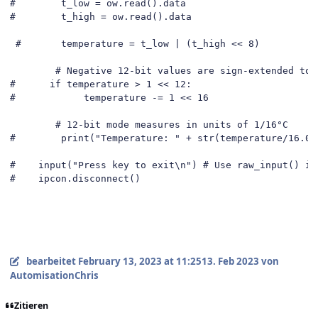
#        t_low = ow.read().data
#        t_high = ow.read().data
#       temperature = t_low | (t_high << 8)
# Negative 12-bit values are sign-extended to 
#      if temperature > 1 << 12:
#            temperature -= 1 << 16
# 12-bit mode measures in units of 1/16°C
#        print("Temperature: " + str(temperature/16.0)
#    input("Press key to exit\n") # Use raw_input() in
#    ipcon.disconnect()
bearbeitet
February 13, 2023 at 11:25
13. Feb 2023
von
AutomisationChris
Zitieren