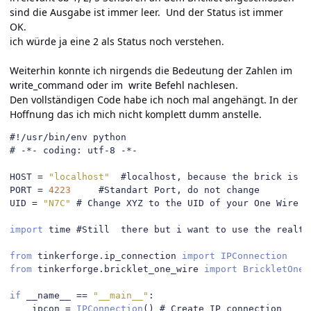
sind die Ausgabe ist immer leer. Und der Status ist immer
OK.
ich würde ja eine 2 als Status noch verstehen.
Weiterhin konnte ich nirgends die Bedeutung der Zahlen im
write_command oder im write Befehl nachlesen.
Den vollständigen Code habe ich noch mal angehängt. In der
Hoffnung das ich mich nicht komplett dumm anstelle.
#!/usr/bin/env python
# -*- coding: utf-8 -*-
HOST 
=
"localhost"
#localhost, because the brick is d
PORT 
=
4223
#Standart Port, do not change
UID 
=
"N7C"
# Change XYZ to the UID of your One Wire B
import
 time 
#Still  there but i want to use the realti
from
 tinkerforge
.
ip_connection 
import
IPConnection
from
 tinkerforge
.
bricklet_one_wire 
import
BrickletOneW
if
 __name__ 
==
"__main__"
:
    ipcon 
=
IPConnection
()
# Create IP connection