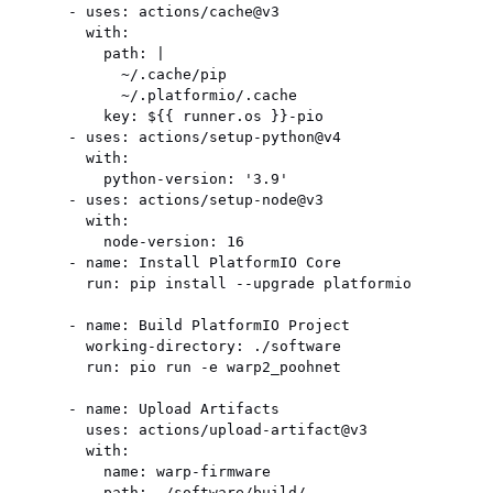
      - uses: actions/cache@v3

        with:

          path: |

            ~/.cache/pip

            ~/.platformio/.cache

          key: ${{ runner.os }}-pio

      - uses: actions/setup-python@v4

        with:

          python-version: '3.9'

      - uses: actions/setup-node@v3

        with:

          node-version: 16

      - name: Install PlatformIO Core

        run: pip install --upgrade platformio

      - name: Build PlatformIO Project

        working-directory: ./software

        run: pio run -e warp2_poohnet

      - name: Upload Artifacts

        uses: actions/upload-artifact@v3

        with:

          name: warp-firmware
