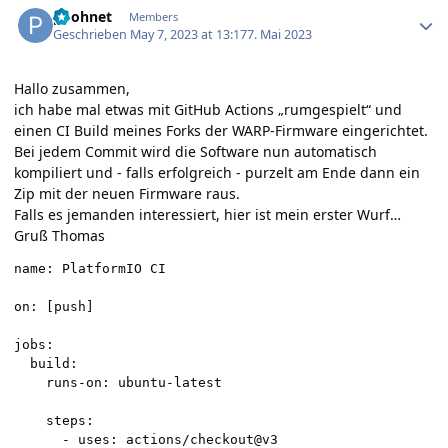
poohnet
Members
Geschrieben
May 7, 2023 at 13:17
7. Mai 2023
Hallo zusammen,
ich habe mal etwas mit GitHub Actions „rumgespielt“ und
einen CI Build meines Forks der WARP-Firmware eingerichtet.
Bei jedem Commit wird die Software nun automatisch
kompiliert und - falls erfolgreich - purzelt am Ende dann ein
Zip mit der neuen Firmware raus.
Falls es jemanden interessiert, hier ist mein erster Wurf…
Gruß Thomas
name: PlatformIO CI

on: [push]

jobs:

  build:

    runs-on: ubuntu-latest

    steps:

      - uses: actions/checkout@v3
