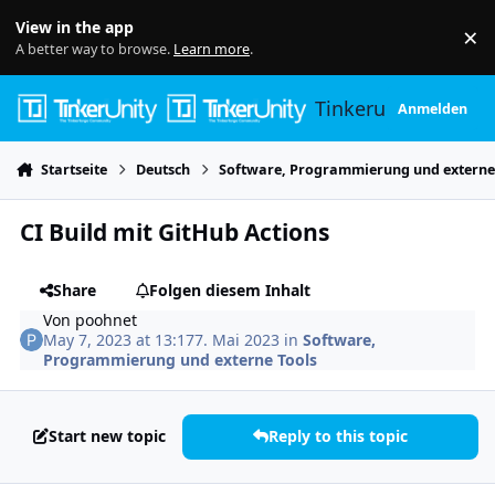
Skip to content
View in the app
×
Di
A better way to browse.
Learn more
.
Tinkerunity
Anmelden
Startseite
Deutsch
Software, Programmierung und externe
CI Build mit GitHub Actions
Share
Folgen diesem Inhalt
Von
poohnet
May 7, 2023 at 13:17
7. Mai 2023
in
Software,
Programmierung und externe Tools
Start new topic
Reply to this topic
Author stats