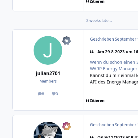
Zitieren
2 weeks later...
Geschrieben
September 1
Am 29.8.2023 um 16
Wenn du schon einen S
WARP Energy Manager per
julian2701
Kannst du mir einmal 
Members
API des Energy Manag
8
0
posts
Reputation
Zitieren
Geschrieben
September 1
On 9/11/2023 at 9:47