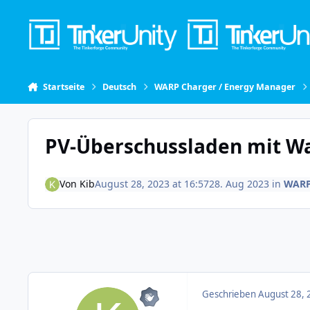
Skip to content
Startseite
Deutsch
WARP Charger / Energy Manager
PV-Überschussladen mit W
Von
Kib
August 28, 2023 at 16:57
28. Aug 2023
in
WARP
Geschrieben
August 28, 