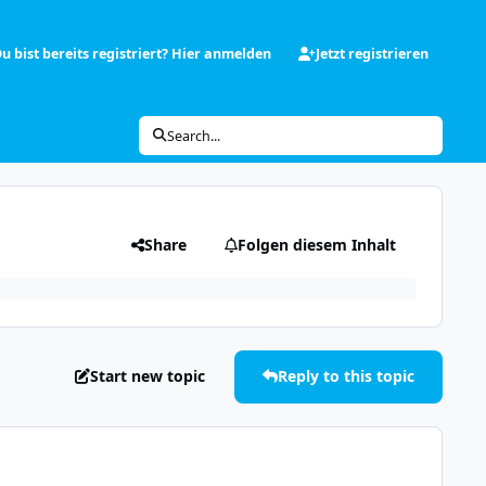
u bist bereits registriert? Hier anmelden
Jetzt registrieren
Search...
Share
Folgen diesem Inhalt
Start new topic
Reply to this topic