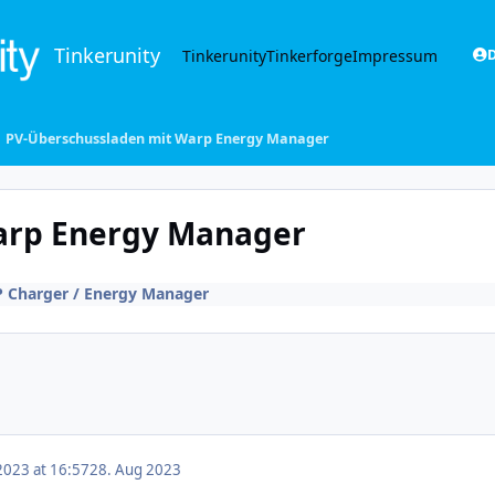
Tinkerunity
Tinkerunity
Tinkerforge
Impressum
D
PV-Überschussladen mit Warp Energy Manager
arp Energy Manager
 Charger / Energy Manager
2023 at 16:57
28. Aug 2023