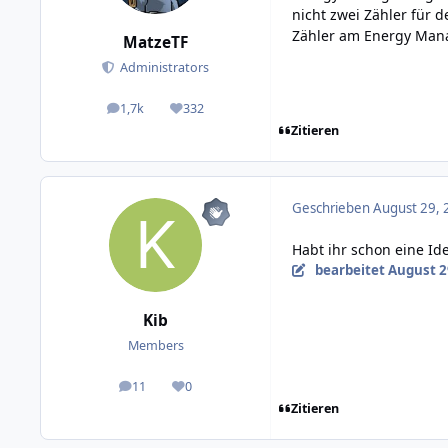
nicht zwei Zähler für 
Zähler am Energy Mana
MatzeTF
Administrators
1,7k
332
posts
Reputation
Zitieren
Geschrieben
August 29, 
Habt ihr schon eine Id
bearbeitet
August 2
Kib
Members
11
0
posts
Reputation
Zitieren