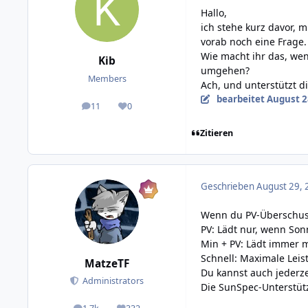
Hallo,
ich stehe kurz davor,
vorab noch eine Frage.
Wie macht ihr das, wen
Kib
umgehen?
Members
Ach, und unterstützt 
bearbeitet
August 2
11
0
posts
Reputation
Zitieren
Geschrieben
August 29, 
Wenn du PV-Überschuss
PV: Lädt nur, wenn Sonn
Min + PV: Lädt immer m
Schnell: Maximale Lei
MatzeTF
Du kannst auch jederz
Administrators
Die SunSpec-Unterstütz