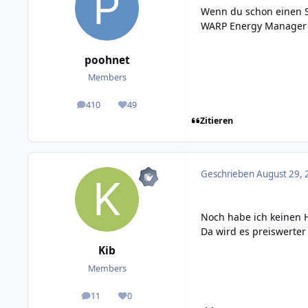
Wenn du schon einen S
WARP Energy Manager per
poohnet
Members
410
49
posts
Reputation
Zitieren
Geschrieben
August 29, 
Noch habe ich keinen
Da wird es preiswerter
Kib
Members
11
0
posts
Reputation