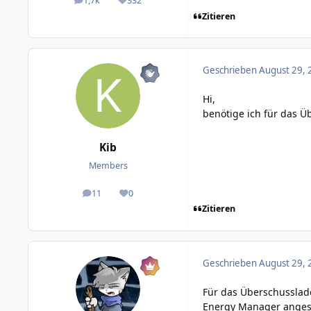
1,7k
332
posts
Reputation
Zitieren
Geschrieben
August 29, 
Hi,
benötige ich für das 
Kib
Members
11
0
posts
Reputation
Zitieren
Geschrieben
August 29, 
Für das Überschusslade
Energy Manager angesc