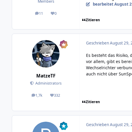
Members
bearbeitet
August 2
11
0
posts
Reputation
Zitieren
Geschrieben
August 29, 
Es besteht das Risiko, 
vor allem, gibt es ber
Wechselrichter verbun
auch nicht über SunSpe
MatzeTF
Administrators
1,7k
332
posts
Reputation
Zitieren
Geschrieben
August 29, 