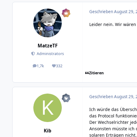
Geschrieben
August 29, 
Leider nein. Wir wären
MatzeTF
Administrators
1,7k
332
posts
Reputation
Zitieren
Geschrieben
August 29, 
Ich würde das Übersch
das Protocol funktionier
Der Wechselrichter jede
Ansonsten müsste ich 
Kib
solaren Erträgen nicht.