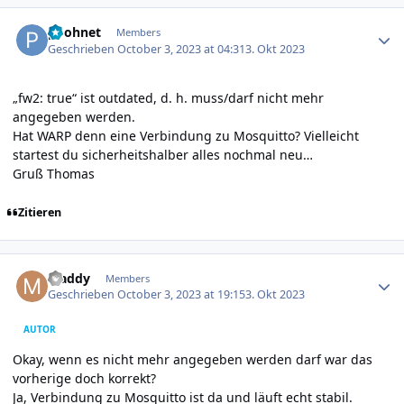
Author stats
poohnet
Members
Geschrieben
October 3, 2023 at 04:31
3. Okt 2023
„fw2: true“ ist outdated, d. h. muss/darf nicht mehr
angegeben werden.
Hat WARP denn eine Verbindung zu Mosquitto? Vielleicht
startest du sicherheitshalber alles nochmal neu…
Gruß Thomas
Zitieren
Author stats
Maddy
Members
Geschrieben
October 3, 2023 at 19:15
3. Okt 2023
AUTOR
Okay, wenn es nicht mehr angegeben werden darf war das
vorherige doch korrekt?
Ja, Verbindung zu Mosquitto ist da und läuft echt stabil.