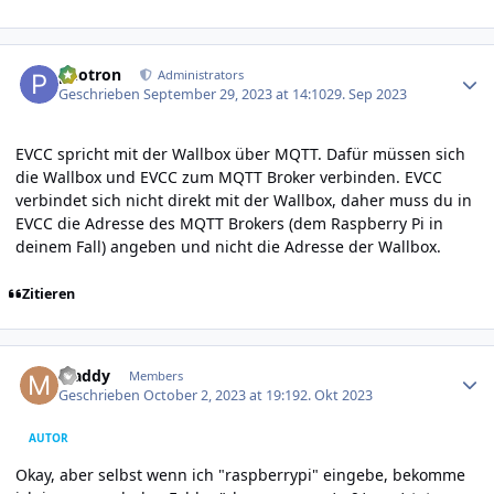
Author stats
photron
Administrators
Geschrieben
September 29, 2023 at 14:10
29. Sep 2023
EVCC spricht mit der Wallbox über MQTT. Dafür müssen sich
die Wallbox und EVCC zum MQTT Broker verbinden. EVCC
verbindet sich nicht direkt mit der Wallbox, daher muss du in
EVCC die Adresse des MQTT Brokers (dem Raspberry Pi in
deinem Fall) angeben und nicht die Adresse der Wallbox.
Zitieren
Author stats
Maddy
Members
Geschrieben
October 2, 2023 at 19:19
2. Okt 2023
AUTOR
Okay, aber selbst wenn ich "raspberrypi" eingebe, bekomme