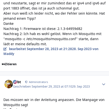
und neustarte, sagt er mir zumindest das er ipv4 und ipv6 auf
port 1883 öffnet, das ist ja auch schonmal gut.
Aber nun weiß ich leider nicht, wo der Fehler sein könnte. Hat
jemand einen Tipp?
Danke
Nachtrag 1: Firemware ist diese: 2.1.3-64959d82
Nachtrag 2: Ich hab es wohl gelöst. Wenn ich Mosquitto mit
"mosquitto -c /etc/mosquitto/mosquitto.conf" starte, dann
lädt er meine defaults mit.
bearbeitet
September 28, 2023 at 21:28
28. Sep 2023
von
Maddy
Zitieren
Author stats
rtrbt
Administrators
Geschrieben
September 29, 2023 at 07:10
29. Sep 2023
Das müssen wir in der Anleitung anpassen. Die Manpage von
Mosquitto sagt