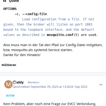
Quote
OPTIONS
-c
,
--config-file
Load configuration from a file. If not
given, then the broker will listen on port 1883
bound to the loopback interface, and the default
values as described in
mosquitto.conf
(5) are used.
Also muss man in der Tat den Pfad zur Config-Datei mitgeben,
bzw. mosquitto als systemd-Service starten.
Danke für den Hinweis!
Zitieren
Author stats
Maddy
Members
Geschrieben
September 29, 2023 at 13:26
29. Sep 2023
AUTOR
Kein Problem, aber noch eine Frage zur EVCC Verbindung.