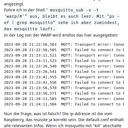
angezeigt.
Führe ich in der Shell "
mosquitto_sub -v -t
'warp/#'" aus, bleibt es auch leer. Mit "ps -
ef | grep mosquitto" sehe ich aber zumindest,
das mosquitto läuft.
In der Log von der WARP wird endlos das hier ausgegeben:
2023-09-28 21:22:56,503  MQTT: Transport error: Connect
2023-09-28 21:22:56,505  MQTT: Failed to connect to bro
2023-09-28 21:23:11,521  MQTT: Transport error: Connect
2023-09-28 21:23:11,523  MQTT: Failed to connect to bro
2023-09-28 21:23:26,540  MQTT: Transport error: Connect
2023-09-28 21:23:26,541  MQTT: Failed to connect to bro
2023-09-28 21:23:41,555  MQTT: Transport error: Connect
2023-09-28 21:23:41,556  MQTT: Failed to connect to bro
2023-09-28 21:23:56,570  MQTT: Transport error: Connect
2023-09-28 21:23:56,571  MQTT: Failed to connect to bro
2023-09-28 21:24:11,583  MQTT: Transport error: Connect
2023-09-28 21:24:11,584  MQTT: Failed to connect to br
Nun die Frage, was ist falsch? Die ip-Adresse ist die vom
Raspberry, das müsste ja korrekt sein. Die default.conf enthält
alle relevanten Infos. Wenn ich mosquitto mit "kill" abschalte