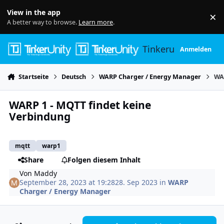
Skip to content
View in the app
×
Di
A better way to browse.
Learn more
.
Tinkerunity
Anmelden
Startseite
Deutsch
WARP Charger / Energy Manager
WA
WARP 1 - MQTT findet keine
Verbindung
mqtt
warp1
Share
Folgen diesem Inhalt
Von
Maddy
September 28, 2023 at 19:28
28. Sep 2023
in
WARP
Charger / Energy Manager