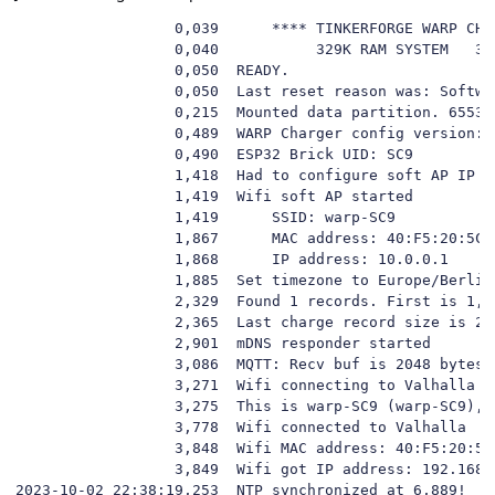
                  0,039      **** TINKERFORGE WARP CHA
                  0,040           329K RAM SYSTEM   30
                  0,050  READY.

                  0,050  Last reset reason was: Softwa
                  0,215  Mounted data partition. 65536
                  0,489  WARP Charger config version: 2
                  0,490  ESP32 Brick UID: SC9

                  1,418  Had to configure soft AP IP ad
                  1,419  Wifi soft AP started

                  1,419      SSID: warp-SC9

                  1,867      MAC address: 40:F5:20:5C:8
                  1,868      IP address: 10.0.0.1

                  1,885  Set timezone to Europe/Berlin

                  2,329  Found 1 records. First is 1, l
                  2,365  Last charge record size is 224
                  2,901  mDNS responder started

                  3,086  MQTT: Recv buf is 2048 bytes.
                  3,271  Wifi connecting to Valhalla

                  3,275  This is warp-SC9 (warp-SC9), 
                  3,778  Wifi connected to Valhalla

                  3,848  Wifi MAC address: 40:F5:20:5C:
                  3,849  Wifi got IP address: 192.168.
2023-10-02 22:38:19,253  NTP synchronized at 6,889!
