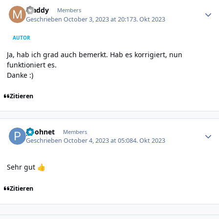
Author stats
Maddy
Members
Geschrieben
October 3, 2023 at 20:17
3. Okt 2023
AUTOR
Ja, hab ich grad auch bemerkt. Hab es korrigiert, nun
funktioniert es.
Danke
:)
Zitieren
Author stats
poohnet
Members
Geschrieben
October 4, 2023 at 05:08
4. Okt 2023
Sehr gut
👍
Zitieren