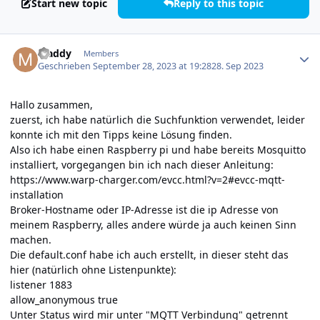
Start new topic
Reply to this topic
Author stats
Maddy
Members
Geschrieben
September 28, 2023 at 19:28
28. Sep 2023
Hallo zusammen,
zuerst, ich habe natürlich die Suchfunktion verwendet, leider
konnte ich mit den Tipps keine Lösung finden.
Also ich habe einen Raspberry pi und habe bereits Mosquitto
installiert, vorgegangen bin ich nach dieser Anleitung:
https://www.warp-charger.com/evcc.html?v=2#evcc-mqtt-
installation
Broker-Hostname oder IP-Adresse ist die ip Adresse von
meinem Raspberry, alles andere würde ja auch keinen Sinn
machen.
Die default.conf habe ich auch erstellt, in dieser steht das
hier (natürlich ohne Listenpunkte):
listener 1883
allow_anonymous true
Unter Status wird mir unter "MQTT Verbindung" getrennt