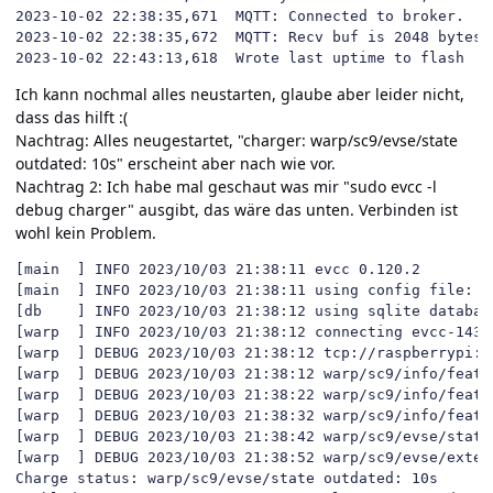
2023-10-02 22:38:35,671  MQTT: Connected to broker.

2023-10-02 22:38:35,672  MQTT: Recv buf is 2048 bytes.
2023-10-02 22:43:13,618  Wrote last uptime to flash
Ich kann nochmal alles neustarten, glaube aber leider nicht,
dass das hilft
:(
Nachtrag: Alles neugestartet,
"charger: warp/sc9/evse/state
outdated: 10s" erscheint aber nach wie vor.
Nachtrag 2: Ich habe mal geschaut was mir "sudo evcc -l
debug charger" ausgibt, das wäre das unten. Verbinden ist
wohl kein Problem.
[main  ] INFO 2023/10/03 21:38:11 evcc 0.120.2

[main  ] INFO 2023/10/03 21:38:11 using config file: /e
[db    ] INFO 2023/10/03 21:38:12 using sqlite databas
[warp  ] INFO 2023/10/03 21:38:12 connecting evcc-1432
[warp  ] DEBUG 2023/10/03 21:38:12 tcp://raspberrypi:18
[warp  ] DEBUG 2023/10/03 21:38:12 warp/sc9/info/featu
[warp  ] DEBUG 2023/10/03 21:38:22 warp/sc9/info/featu
[warp  ] DEBUG 2023/10/03 21:38:32 warp/sc9/info/featu
[warp  ] DEBUG 2023/10/03 21:38:42 warp/sc9/evse/state
[warp  ] DEBUG 2023/10/03 21:38:52 warp/sc9/evse/exter
Charge status: warp/sc9/evse/state outdated: 10s
