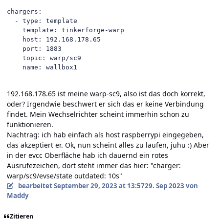
chargers:

  - type: template

    template: tinkerforge-warp

    host: 192.168.178.65

    port: 1883

    topic: warp/sc9

    name: wallbox1
192.168.178.65 ist meine warp-sc9, also ist das doch korrekt,
oder? Irgendwie beschwert er sich das er keine Verbindung
findet. Mein Wechselrichter scheint immerhin schon zu
funktionieren.
Nachtrag: ich hab einfach als host raspberrypi eingegeben,
das akzeptiert er. Ok, nun scheint alles zu laufen, juhu
:) Aber
in der evcc Oberfläche hab ich dauernd ein rotes
Ausrufezeichen, dort steht immer das hier: "
charger:
warp/sc9/evse/state outdated: 10s"
bearbeitet
September 29, 2023 at 13:57
29. Sep 2023
von
Maddy
Zitieren