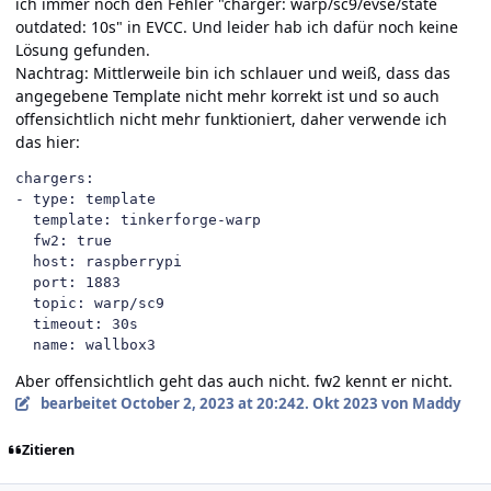
ich immer noch den Fehler "
charger: warp/sc9/evse/state
outdated: 10s" in EVCC. Und leider hab ich dafür noch keine
Lösung gefunden.
Nachtrag: Mittlerweile bin ich schlauer und weiß, dass das
angegebene Template nicht mehr korrekt ist und so auch
offensichtlich nicht mehr funktioniert, daher verwende ich
das hier:
chargers:

- type: template

  template: tinkerforge-warp 

  fw2: true  

  host: raspberrypi  

  port: 1883  

  topic: warp/sc9

  timeout: 30s  

  name: wallbox3
Aber offensichtlich geht das auch nicht. fw2 kennt er nicht.
bearbeitet
October 2, 2023 at 20:24
2. Okt 2023
von Maddy
Zitieren