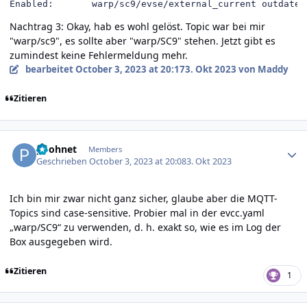
Enabled:       warp/sc9/evse/external_current outdated
Nachtrag 3: Okay, hab es wohl gelöst. Topic war bei mir
"warp/sc9", es sollte aber "warp/SC9" stehen. Jetzt gibt es
zumindest keine Fehlermeldung mehr.
bearbeitet
October 3, 2023 at 20:17
3. Okt 2023
von Maddy
Zitieren
Author stats
poohnet
Members
Geschrieben
October 3, 2023 at 20:08
3. Okt 2023
Ich bin mir zwar nicht ganz sicher, glaube aber die MQTT-
Topics sind case-sensitive. Probier mal in der evcc.yaml
„warp/SC9“ zu verwenden, d. h. exakt so, wie es im Log der
Box ausgegeben wird.
Zitieren
1