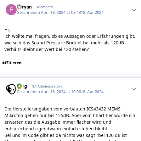
Author stats
Furyan
Members
Geschrieben
April 18, 2024 at 08:43
18. Apr 2024
Hi,
ich wollte mal fragen, ob es Aussagen oder Erfahrungen gibt,
wie sich das Sound Pressure Bricklet bei mehr als 120dB
verhält? Bleibt der Wert bei 120 stehen?
Zitieren
Author stats
borg
Administrators
Geschrieben
April 18, 2024 at 10:06
18. Apr 2024
Die Herstellerangaben vom verbauten ICS43432 MEMS-
Mikrofon gehen nur bis 125dB. Aber vom Chart her würde ich
erwarten das die Ausgabe immer flacher wird und
entsprechend irgendwann einfach stehen bleibt.
Bei uns im Code gibt es da nichts was sagt "bei 120 dB ist