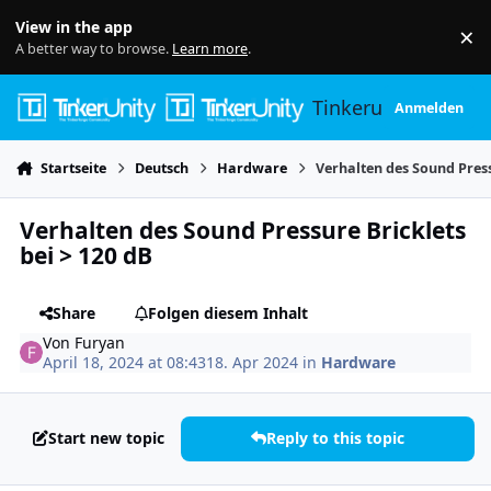
Skip to content
View in the app
×
Di
A better way to browse.
Learn more
.
Tinkerunity
Anmelden
Startseite
Deutsch
Hardware
Verhalten des Sound Press
Verhalten des Sound Pressure Bricklets
bei > 120 dB
Share
Folgen diesem Inhalt
Von
Furyan
April 18, 2024 at 08:43
18. Apr 2024
in
Hardware
Start new topic
Reply to this topic