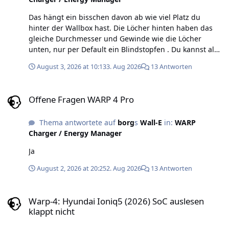
Das hängt ein bisschen davon ab wie viel Platz du
hinter der Wallbox hast. Die Löcher hinten haben das
gleiche Durchmesser und Gewinde wie die Löcher
unten, nur per Default ein Blindstopfen . Du kannst also
hinten den Blindstopfen rausschrauben, ihn unten
August 3, 2026 at 10:13
3. Aug 2026
13 Antworten
reinschrauben und die Zugentlastung von unten nach
hinten schrauben. Allerdings gibt es oft sehr wenig
Offene Fragen WARP 4 Pro
Platz in der Wand, viele Elektriker ziehen daher das
Offene Fragen WARP 4 Pro
Kabel einfach durch das Loch und machen es dann mit
einer Dichtmasse dicht.
Thema antwortete auf
borg
s
Wall-E
in:
WARP
Charger / Energy Manager
Ja
August 2, 2026 at 20:25
2. Aug 2026
13 Antworten
Warp-4: Hyundai Ioniq5 (2026) SoC auslesen klappt nicht
Warp-4: Hyundai Ioniq5 (2026) SoC auslesen
klappt nicht