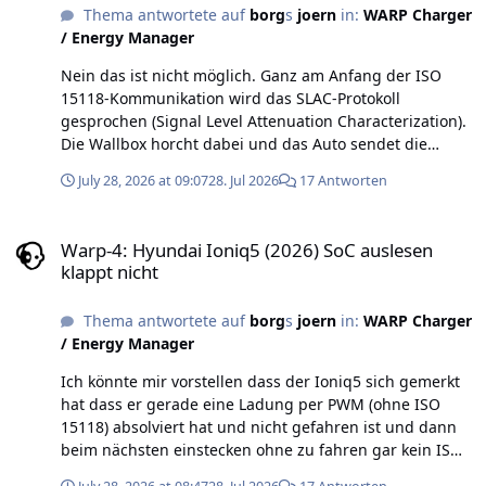
Thema antwortete auf
borg
s
joern
in:
WARP Charger
/ Energy Manager
Nein das ist nicht möglich. Ganz am Anfang der ISO
15118-Kommunikation wird das SLAC-Protokoll
gesprochen (Signal Level Attenuation Characterization).
Die Wallbox horcht dabei und das Auto sendet die
ersten Signale. Ich kann im Protokoll sehen dass der
July 28, 2026 at 09:07
28. Jul 2026
17 Antworten
Ioniq5 heute morgen nichts gesendet hat. Deswegen
gibt es an der Stelle auch dieses ewig lange Timeout
Warp-4: Hyundai Ioniq5 (2026) SoC auslesen klappt nicht
von 3x45s.
Warp-4: Hyundai Ioniq5 (2026) SoC auslesen
klappt nicht
Thema antwortete auf
borg
s
joern
in:
WARP Charger
/ Energy Manager
Ich könnte mir vorstellen dass der Ioniq5 sich gemerkt
hat dass er gerade eine Ladung per PWM (ohne ISO
15118) absolviert hat und nicht gefahren ist und dann
beim nächsten einstecken ohne zu fahren gar kein ISO
15118 anbietet. So sieht es zumindest aus.