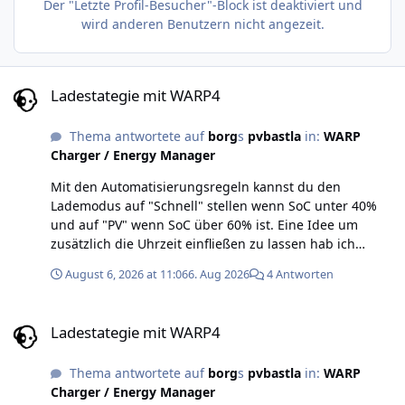
Der "Letzte Profil-Besucher"-Block ist deaktiviert und
wird anderen Benutzern nicht angezeit.
Ladestategie mit WARP4
Ladestategie mit WARP4
Thema antwortete auf
borg
s
pvbastla
in:
WARP
Charger / Energy Manager
Mit den Automatisierungsregeln kannst du den
Lademodus auf "Schnell" stellen wenn SoC unter 40%
und auf "PV" wenn SoC über 60% ist. Eine Idee um
zusätzlich die Uhrzeit einfließen zu lassen hab ich
allerdings gerade nicht.
August 6, 2026 at 11:06
6. Aug 2026
4 Antworten
Ladestategie mit WARP4
Ladestategie mit WARP4
Thema antwortete auf
borg
s
pvbastla
in:
WARP
Charger / Energy Manager