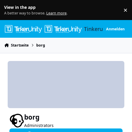
Skip to content
View in the app
×
Di
A better way to browse.
Learn more
.
Tinkerunity
Anmelden
Startseite
borg
borg
Administrators