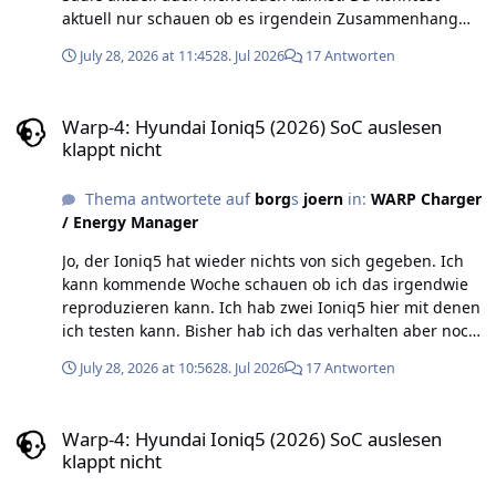
aktuell nur schauen ob es irgendein Zusammenhang
mit irgendwas gibt wann die ISO 15118-Kommunikation
July 28, 2026 at 11:45
28. Jul 2026
17 Antworten
funktioniert und wann nicht (wenn du sagst manchmal
geht es und manchmal nicht). Da wir Ioniq5 hier haben
Warp-4: Hyundai Ioniq5 (2026) SoC auslesen klappt nicht
werde ich damit nochmal ausführlich testen und mich
Warp-4: Hyundai Ioniq5 (2026) SoC auslesen
dann nochmal melden, dauert allerdings ein paar Tage
klappt nicht
bis ich dazu komme.
Thema antwortete auf
borg
s
joern
in:
WARP Charger
/ Energy Manager
Jo, der Ioniq5 hat wieder nichts von sich gegeben. Ich
kann kommende Woche schauen ob ich das irgendwie
reproduzieren kann. Ich hab zwei Ioniq5 hier mit denen
ich testen kann. Bisher hab ich das verhalten aber noch
nicht gesehen.
July 28, 2026 at 10:56
28. Jul 2026
17 Antworten
Warp-4: Hyundai Ioniq5 (2026) SoC auslesen klappt nicht
Warp-4: Hyundai Ioniq5 (2026) SoC auslesen
klappt nicht