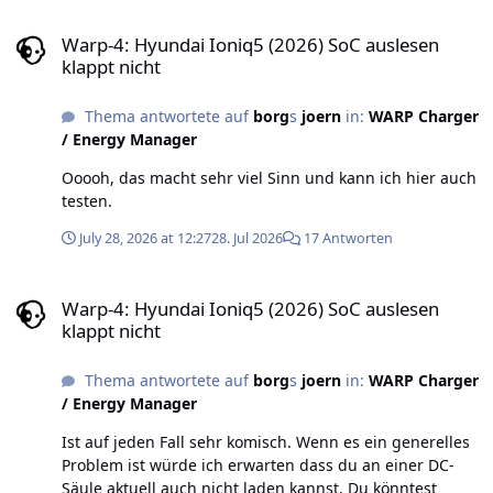
Warp-4: Hyundai Ioniq5 (2026) SoC auslesen klappt nicht
Warp-4: Hyundai Ioniq5 (2026) SoC auslesen
klappt nicht
Thema antwortete auf
borg
s
joern
in:
WARP Charger
/ Energy Manager
Ooooh, das macht sehr viel Sinn und kann ich hier auch
testen.
July 28, 2026 at 12:27
28. Jul 2026
17 Antworten
Warp-4: Hyundai Ioniq5 (2026) SoC auslesen klappt nicht
Warp-4: Hyundai Ioniq5 (2026) SoC auslesen
klappt nicht
Thema antwortete auf
borg
s
joern
in:
WARP Charger
/ Energy Manager
Ist auf jeden Fall sehr komisch. Wenn es ein generelles
Problem ist würde ich erwarten dass du an einer DC-
Säule aktuell auch nicht laden kannst. Du könntest