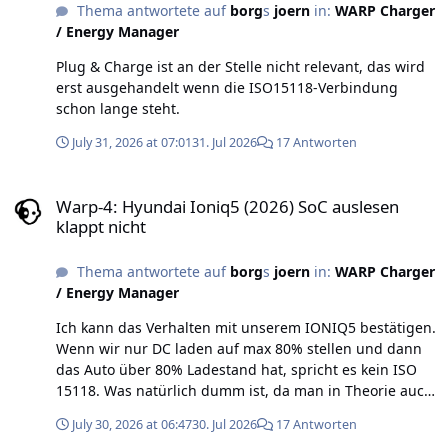
Thema antwortete auf
borg
s
joern
in:
WARP Charger
/ Energy Manager
Plug & Charge ist an der Stelle nicht relevant, das wird
erst ausgehandelt wenn die ISO15118-Verbindung
schon lange steht.
July 31, 2026 at 07:01
31. Jul 2026
17 Antworten
Warp-4: Hyundai Ioniq5 (2026) SoC auslesen klappt nicht
Warp-4: Hyundai Ioniq5 (2026) SoC auslesen
klappt nicht
Thema antwortete auf
borg
s
joern
in:
WARP Charger
/ Energy Manager
Ich kann das Verhalten mit unserem IONIQ5 bestätigen.
Wenn wir nur DC laden auf max 80% stellen und dann
das Auto über 80% Ladestand hat, spricht es kein ISO
15118. Was natürlich dumm ist, da man in Theorie auch
direkt über die ISO15118-2 per AC laden könnte...
July 30, 2026 at 06:47
30. Jul 2026
17 Antworten