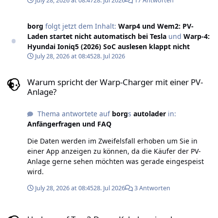
July 28, 2026 at 08:47
28. Jul 2026
17 Antworten
borg
folgt jetzt dem Inhalt:
Warp4 und Wem2: PV-
Laden startet nicht automatisch bei Tesla
und
Warp-4:
Hyundai Ioniq5 (2026) SoC auslesen klappt nicht
July 28, 2026 at 08:45
28. Jul 2026
Warum spricht der Warp-Charger mit einer PV-Anlage?
Warum spricht der Warp-Charger mit einer PV-
Anlage?
Thema antwortete auf
borg
s
autolader
in:
Anfängerfragen und FAQ
Die Daten werden im Zweifelsfall erhoben um Sie in
einer App anzeigen zu können, da die Käufer der PV-
Anlage gerne sehen möchten was gerade eingespeist
wird.
July 28, 2026 at 08:45
28. Jul 2026
3 Antworten
Umbau auf Typ 2 Dose - Kabelverriegelung