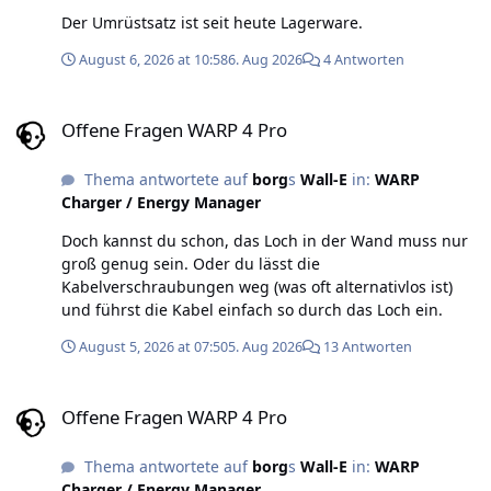
Der Umrüstsatz ist seit heute Lagerware.
August 6, 2026 at 10:58
6. Aug 2026
4 Antworten
Offene Fragen WARP 4 Pro
Offene Fragen WARP 4 Pro
Thema antwortete auf
borg
s
Wall-E
in:
WARP
Charger / Energy Manager
Doch kannst du schon, das Loch in der Wand muss nur
groß genug sein. Oder du lässt die
Kabelverschraubungen weg (was oft alternativlos ist)
und führst die Kabel einfach so durch das Loch ein.
August 5, 2026 at 07:50
5. Aug 2026
13 Antworten
Offene Fragen WARP 4 Pro
Offene Fragen WARP 4 Pro
Thema antwortete auf
borg
s
Wall-E
in:
WARP
Charger / Energy Manager