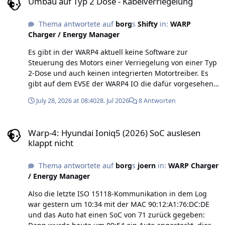
Umbau auf Typ 2 Dose - Kabelverriegelung
Thema antwortete auf
borg
s
Shifty
in:
WARP
Charger / Energy Manager
Es gibt in der WARP4 aktuell keine Software zur
Steuerung des Motors einer Verriegelung von einer Typ
2-Dose und auch keinen integrierten Motortreiber. Es
gibt auf dem EVSE der WARP4 IO die dafür vorgesehen
ist, allerdings ist das darauf ausgelegt den eigentlichen
July 28, 2026 at 08:40
28. Jul 2026
8 Antworten
Motortreiber (und auch die Stromversorgung für den
Verriegelung) extern zu haben und nicht in der Box.
Warp-4: Hyundai Ioniq5 (2026) SoC auslesen klappt nicht
Warp-4: Hyundai Ioniq5 (2026) SoC auslesen
klappt nicht
Thema antwortete auf
borg
s
joern
in:
WARP Charger
/ Energy Manager
Also die letzte ISO 15118-Kommunikation in dem Log
war gestern um 10:34 mit der MAC 90:12:A1:76:DC:DE
und das Auto hat einen SoC von 71 zurück gegeben: