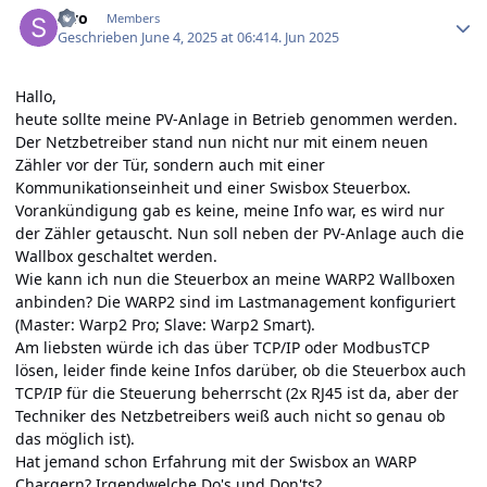
swo
Members
Geschrieben
June 4, 2025 at 06:41
4. Jun 2025
Hallo,
heute sollte meine PV-Anlage in Betrieb genommen werden.
Der Netzbetreiber stand nun nicht nur mit einem neuen
Zähler vor der Tür, sondern auch mit einer
Kommunikationseinheit und einer Swisbox Steuerbox.
Vorankündigung gab es keine, meine Info war, es wird nur
der Zähler getauscht. Nun soll neben der PV-Anlage auch die
Wallbox geschaltet werden.
Wie kann ich nun die Steuerbox an meine WARP2 Wallboxen
anbinden? Die WARP2 sind im Lastmanagement konfiguriert
(Master: Warp2 Pro; Slave: Warp2 Smart).
Am liebsten würde ich das über TCP/IP oder ModbusTCP
lösen, leider finde keine Infos darüber, ob die Steuerbox auch
TCP/IP für die Steuerung beherrscht (2x RJ45 ist da, aber der
Techniker des Netzbetreibers weiß auch nicht so genau ob
das möglich ist).
Hat jemand schon Erfahrung mit der Swisbox an WARP
Chargern? Irgendwelche Do's und Don'ts?