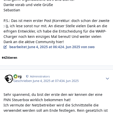
Danke vorab und viele Grüße
Sebastian
P.S.: Das ist mein erster Post (Korrektur: doch schon der zweite
:-)), ich lese sonst nur mit. An dieser Stelle vielen Dank an die
eifrigen Entwickler, ich habe die Entscheidung für die WARP-
Charger noch kein einziges Mal bereut! Und weiter vielen
Dank an die aktive Community hier!
bearbeitet
June 4, 2025 at 06:42
4. Jun 2025
von swo
Zitieren
Author stats
borg
Administrators
Geschrieben
June 4, 2025 at 07:43
4. Jun 2025
Sehr spannend, du bist der erste den wir kennen der eine
FNN Steuerbox wirklich bekommen hat!
Ich vermute der Netzbetreiber wird die Schnittstelle die
verwendet werden soll am Ende festlegen. Rein gesetzlich ist