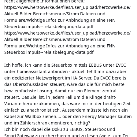
recht allgemeine Informationen bereit:
https://www.herzowerke.de/files/user_upload/herzowerke.de/
Aktuell Bilder Bereichsmenue/Strom Dateien und
Formulare/Wichtige Infos zur Anbindung an eine FNN
Steuerbox impuls--relaisbelegung-data.pdf
https://www.herzowerke.de/files/user_upload/herzowerke.de/
Aktuell Bilder Bereichsmenue/Strom Dateien und
Formulare/Wichtige Infos zur Anbindung an eine FNN
Steuerbox impuls--relaisbelegung-data.pdf
Ich hoffe, ich kann die Steuerbox mittels
EEBUS unter EVCC
unter homeassistant anbinden - aktuell fehlt mir dazu aber
ein dedizierter Netzwerkport im HA-Server. Da EVCC bereits
das Überschussladen steuert, wäre das die für mich beste
bzw. einfachste Lösung, damit nur ein Element zentral
steuert. Das Ziel ist, in jedem Fall um die Klingeldraht-
Variante herumzukommen, das wäre mir in der heutigen Zeit
einfach zu anachronistisch. Ausserdem müsste ich noch ein
Kabel zur Wallbox ziehen.... oder den Energy Manager kaufen
und im Zählerschrank montieren, richtig?
Ich bin noch dabei die Doku zu EEBUS, Steuerbox und
SmartGateway zu recherchieren und zu lesen (viele, zum Teil