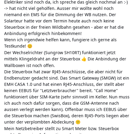
Elektriker sind noch da, ich spreche das gleich nochmal an
:-)
-> hat nicht viel geholfen. Ausser mir wollte wohl noch
niemand ein EMS für die Dimmung der WB nutzen. Der
Solarteur hatte vor dem Termin heute auch noch keine
Steuerbox in der freien Wildbahn gesehen - aber er hat die
Anbindung erfolgreich hinbekommen!
Wenn ich irgendwie helfen kann, fungiere ich gerne als
Testkunde!
😊
Der Wechselrichter (Sungrow SH10RT) funktioniert jetzt
mittels Klingeldraht an der Steuerbox
Die Anbindung der
👍
Wallboxen ist noch offen.
Die Steuerbox hat zwar RJ45-Anschlüsse, die aber nicht für
Endbenutzer gedacht sind. Das Smart Gateway (SMGW) ist ein
EMH CASA 1.0
und hat einen RJ45-Anschluss, der stellt aber
keinen EEBUS für "Letztverbraucher" bereit. "Call Home"
funktioniert über SIM-Karte (sehr sinnvoll im Keller. Nun muss
ich auch noch dafür sorgen, dass die GSM-Antenne nach
aussen verlegt werden kann). Offenbar muss ich EEBUS über
die Steuerbox machen (SwisBox), deren RJ45-Ports liegen aber
unter der verplombten Abdeckung
😕
Mein Netzbetreiber stellt zu Smart Meter bzw. Steuerbox