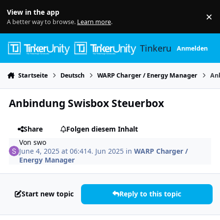
Skip to content
View in the app
×
Di
A better way to browse.
Learn more
.
Tinkerunity
Anmelden
Startseite
Deutsch
WARP Charger / Energy Manager
An
Anbindung Swisbox Steuerbox
Share
Folgen diesem Inhalt
Von
swo
June 4, 2025 at 06:41
4. Jun 2025
in
WARP Charger /
Energy Manager
Start new topic
Reply to this topic
Author stats