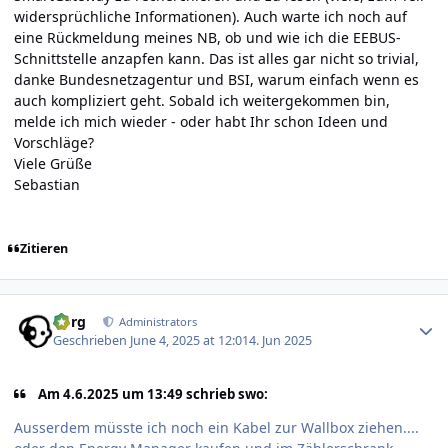
widersprüchliche Informationen). Auch warte ich noch auf
eine Rückmeldung meines NB, ob und wie ich die EEBUS-
Schnittstelle anzapfen kann. Das ist alles gar nicht so trivial,
danke Bundesnetzagentur und BSI, warum einfach wenn es
auch kompliziert geht. Sobald ich weitergekommen bin,
melde ich mich wieder - oder habt Ihr schon Ideen und
Vorschläge?
Viele Grüße
Sebastian
Zitieren
Author stats
borg
Administrators
Geschrieben
June 4, 2025 at 12:01
4. Jun 2025
Am 4.6.2025 um 13:49 schrieb swo:
Ausserdem müsste ich noch ein Kabel zur Wallbox ziehen....