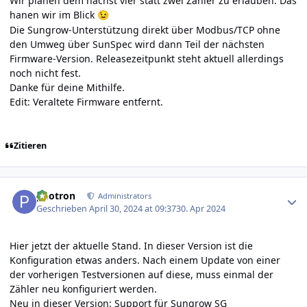
Wir planen dem nächst vier statt zwei Zähler zu erlauben. Das
hanen wir im Blick
😉
Die Sungrow-Unterstützung direkt über Modbus/TCP ohne
den Umweg über SunSpec wird dann Teil der nächsten
Firmware-Version. Releasezeitpunkt steht aktuell allerdings
noch nicht fest.
Danke für deine Mithilfe.
Edit: Veraltete Firmware entfernt.
Zitieren
Author stats
photron
Administrators
Geschrieben
April 30, 2024 at 09:37
30. Apr 2024
Hier jetzt der aktuelle Stand. In dieser Version ist die
Konfiguration etwas anders. Nach einem Update von einer
der vorherigen Testversionen auf diese, muss einmal der
Zähler neu konfiguriert werden.
Neu in dieser Version: Support für Sungrow SG