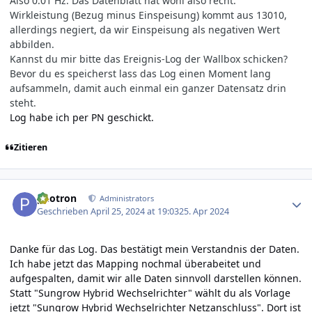
Also 0.01 Hz. Das Datenblatt hat wohl also recht.
Wirk­leistung (Bezug minus Ein­speisung) kommt aus 13010,
allerdings negiert, da wir Ein­speisung als negativen Wert
abbilden.
Kannst du mir bitte das Ereignis-Log der Wallbox schicken?
Bevor du es speicherst lass das Log einen Moment lang
aufsammeln, damit auch einmal ein ganzer Datensatz drin
steht.
Log habe ich per PN geschickt.
Zitieren
Author stats
photron
Administrators
Geschrieben
April 25, 2024 at 19:03
25. Apr 2024
Danke für das Log. Das bestätigt mein Verstandnis der Daten.
Ich habe jetzt das Mapping nochmal überabeitet und
aufgespalten, damit wir alle Daten sinnvoll darstellen können.
Statt "Sungrow Hybrid Wechselrichter" wählt du als Vorlage
jetzt "Sungrow Hybrid Wechselrichter Netzanschluss". Dort ist