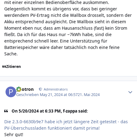
mit einer einzelnen Bedienoberfläche auskommen.
Gelegentlich kommt es übrigens vor, dass bei geringer
werdendem PV-Ertrag nicht die Wallbox drosselt, sondern der
Akku entsprechend ausgleicht. Die Wallbox sieht in diesem
Moment eben nur, dass am Hausanschluss (fast) kein Strom
fließt. Da ich für das Haus nur ~7kWh habe, sind die
entsprechend schnell leer. Eine Unterstützung für
Batteriespeicher wäre daher tatsächlich noch eine feine
Sache.
Zitieren
Author stats
photron
Administrators
Geschrieben
May 21, 2024 at 06:57
21. Mai 2024
On 5/20/2024 at 6:33 PM, f-zappa said:
Die 2.3.0-6630b9e7 habe ich jetzt längere Zeit getestet - das
PV-Überschussladen funktioniert damit prima!
Sehr gut!