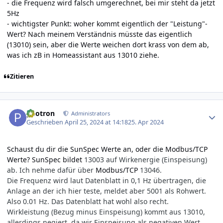
- die Frequenz wird falsch umgerechnet, bei mir steht da jetzt
5Hz
- wichtigster Punkt: woher kommt eigentlich der "Leistung"-
Wert? Nach meinem Verständnis müsste das eigentlich
(13010) sein, aber die Werte weichen dort krass von dem ab,
was ich zB in Homeassistant aus 13010 ziehe.
Zitieren
Author stats
photron
Administrators
Geschrieben
April 25, 2024 at 14:18
25. Apr 2024
Schaust du dir die SunSpec Werte an, oder die Modbus/TCP
Werte? SunSpec bildet
13003 auf Wirk­energie (Ein­speisung)
ab. Ich nehme dafür über
Modbus/TCP
13046.
Die Frequenz wird laut Datenblatt in 0,1 Hz übertragen, die
Anlage an der ich hier teste, meldet aber 5001 als Rohwert.
Also 0.01 Hz. Das Datenblatt hat wohl also recht.
Wirk­leistung (Bezug minus Ein­speisung) kommt aus 13010,
allerdings negiert, da wir Ein­speisung als negativen Wert