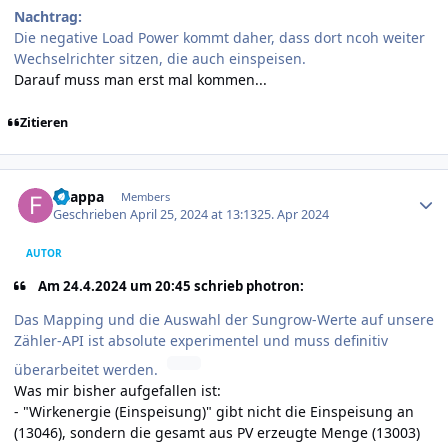
Nachtrag:
Die negative Load Power kommt daher, dass dort ncoh weiter
Wechselrichter sitzen, die auch einspeisen.
Darauf muss man erst mal kommen...
Zitieren
Author stats
f-zappa
Members
Geschrieben
April 25, 2024 at 13:13
25. Apr 2024
AUTOR
Am 24.4.2024 um 20:45 schrieb photron:
Das Mapping und die Auswahl der Sungrow-Werte auf unsere
Zähler-API ist absolute experimentel und muss definitiv
überarbeitet werden.
Was mir bisher aufgefallen ist:
- "Wirk­energie (Ein­speisung)" gibt nicht die Einspeisung an
(13046), sondern die gesamt aus PV erzeugte Menge (13003)