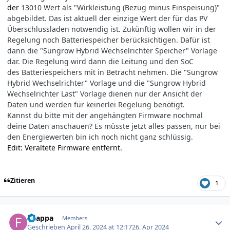
der
13010 Wert als "Wirk­leistung (Bezug minus Ein­speisung)"
abgebildet. Das ist aktuell der einzige Wert der für das PV
Überschlussladen notwendig ist. Zukünftig wollen wir in der
Regelung noch Batteriespeicher berücksichtigen. Dafür ist
dann die "Sungrow Hybrid Wechselrichter Speicher" Vorlage
dar. Die Regelung wird dann die Leitung und den SoC
des Batteriespeichers mit in Betracht nehmen. Die "Sungrow
Hybrid Wechselrichter" Vorlage und die "Sungrow Hybrid
Wechselrichter Last" Vorlage dienen nur der Ansicht der
Daten und werden für keinerlei Regelung benötigt.
Kannst du bitte mit der angehängten Firmware nochmal
deine Daten anschauen? Es müsste jetzt alles passen, nur bei
den Energiewerten bin ich noch nicht ganz schlüssig.
Edit: Veraltete Firmware entfernt.
Zitieren
1
Author stats
f-zappa
Members
Geschrieben
April 26, 2024 at 12:17
26. Apr 2024