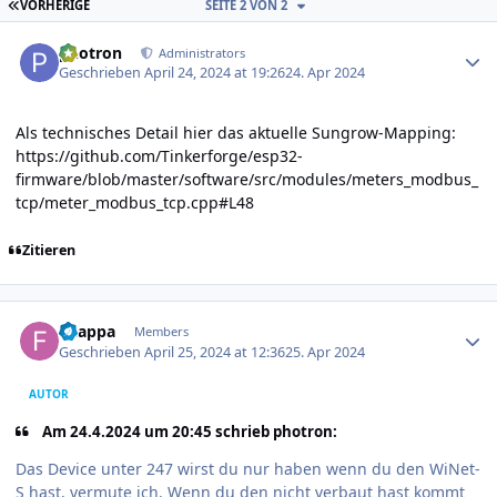
ERSTE SEITE
VORHERIGE
SEITE 2 VON 2
Author stats
photron
Administrators
Geschrieben
April 24, 2024 at 19:26
24. Apr 2024
Als technisches Detail hier das aktuelle Sungrow-Mapping:
https://github.com/Tinkerforge/esp32-
firmware/blob/master/software/src/modules/meters_modbus_
tcp/meter_modbus_tcp.cpp#L48
Zitieren
Author stats
f-zappa
Members
Geschrieben
April 25, 2024 at 12:36
25. Apr 2024
AUTOR
Am 24.4.2024 um 20:45 schrieb photron:
Das Device unter 247 wirst du nur haben wenn du den WiNet-
S hast, vermute ich. Wenn du den nicht verbaut hast kommt