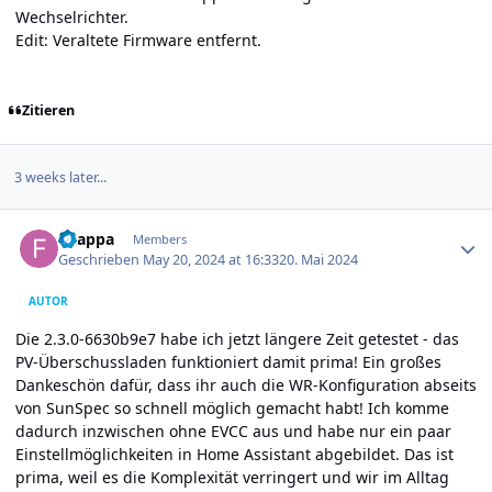
Wechselrichter.
Edit: Veraltete Firmware entfernt.
Zitieren
3 weeks later...
Author stats
f-zappa
Members
Geschrieben
May 20, 2024 at 16:33
20. Mai 2024
AUTOR
Die 2.3.0-6630b9e7 habe ich jetzt längere Zeit getestet - das
PV-Überschussladen funktioniert damit prima! Ein großes
Dankeschön dafür, dass ihr auch die WR-Konfiguration abseits
von SunSpec so schnell möglich gemacht habt! Ich komme
dadurch inzwischen ohne EVCC aus und habe nur ein paar
Einstellmöglichkeiten in Home Assistant abgebildet. Das ist
prima, weil es die Komplexität verringert und wir im Alltag