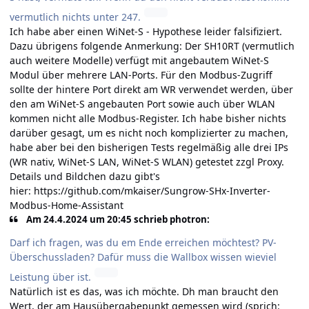
vermutlich nichts unter 247.
Ich habe aber einen WiNet-S - Hypothese leider falsifiziert.
Dazu übrigens folgende Anmerkung: Der SH10RT (vermutlich
auch weitere Modelle) verfügt mit angebautem WiNet-S
Modul über mehrere LAN-Ports. Für den Modbus-Zugriff
sollte der hintere Port direkt am WR verwendet werden, über
den am WiNet-S angebauten Port sowie auch über WLAN
kommen nicht alle Modbus-Register. Ich habe bisher nichts
darüber gesagt, um es nicht noch komplizierter zu machen,
habe aber bei den bisherigen Tests regelmäßig alle drei IPs
(WR nativ, WiNet-S LAN, WiNet-S WLAN) getestet zzgl Proxy.
Details und Bildchen dazu gibt's
hier:
https://github.com/mkaiser/Sungrow-SHx-Inverter-
Modbus-Home-Assistant
Am 24.4.2024 um 20:45 schrieb photron:
Darf ich fragen, was du em Ende erreichen möchtest? PV-
Überschussladen? Dafür muss die Wallbox wissen wieviel
Leistung über ist.
Natürlich ist es das, was ich möchte. Dh man braucht den
Wert, der am Hausübergabepunkt gemessen wird (sprich: