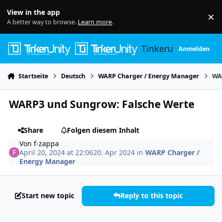
Skip to content
View in the app
×
Di
A better way to browse.
Learn more
.
Tinkerunity
Anmelden
Startseite
Deutsch
WARP Charger / Energy Manager
WA
WARP3 und Sungrow: Falsche Werte
Share
Folgen diesem Inhalt
Von
f-zappa
April 20, 2024 at 22:06
20. Apr 2024
in
WARP Charger /
Energy Manager
Start new topic
Reply to this topic