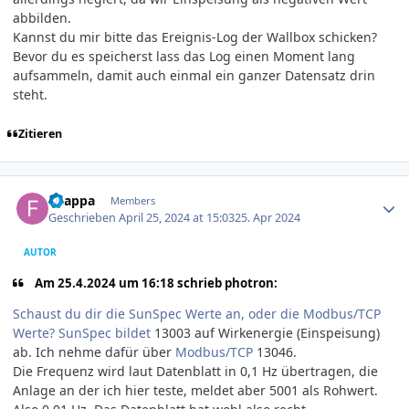
abbilden.
Kannst du mir bitte das Ereignis-Log der Wallbox schicken?
Bevor du es speicherst lass das Log einen Moment lang
aufsammeln, damit auch einmal ein ganzer Datensatz drin
steht.
Zitieren
Author stats
f-zappa
Members
Geschrieben
April 25, 2024 at 15:03
25. Apr 2024
AUTOR
Am 25.4.2024 um 16:18 schrieb photron:
Schaust du dir die SunSpec Werte an, oder die Modbus/TCP
Werte? SunSpec bildet
13003 auf Wirk­energie (Ein­speisung)
ab. Ich nehme dafür über
Modbus/TCP
13046.
Die Frequenz wird laut Datenblatt in 0,1 Hz übertragen, die
Anlage an der ich hier teste, meldet aber 5001 als Rohwert.