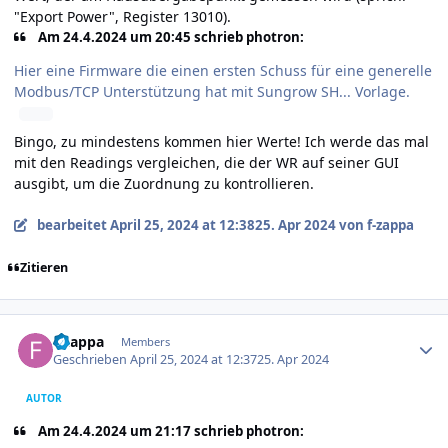
"Export Power", Register 13010).
Am 24.4.2024 um 20:45 schrieb photron:
Hier eine Firmware die einen ersten Schuss für eine generelle
Modbus/TCP Unterstützung hat mit Sungrow SH... Vorlage.
Bingo, zu mindestens kommen hier Werte! Ich werde das mal
mit den Readings vergleichen, die der WR auf seiner GUI
ausgibt, um die Zuordnung zu kontrollieren.
bearbeitet
April 25, 2024 at 12:38
25. Apr 2024
von f-zappa
Zitieren
Author stats
f-zappa
Members
Geschrieben
April 25, 2024 at 12:37
25. Apr 2024
AUTOR
Am 24.4.2024 um 21:17 schrieb photron: