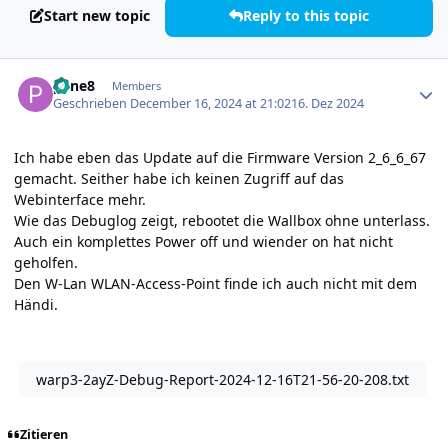
Start new topic
Reply to this topic
Author stats
pene8
Members
Geschrieben
December 16, 2024 at 21:02
16. Dez 2024
Ich habe eben das Update auf die Firmware Version 2_6_6_67
gemacht. Seither habe ich keinen Zugriff auf das
Webinterface mehr.
Wie das Debuglog zeigt, rebootet die Wallbox ohne unterlass.
Auch ein komplettes Power off und wiender on hat nicht
geholfen.
Den W-Lan WLAN-Access-Point finde ich auch nicht mit dem
Händi.
warp3-2ayZ-Debug-Report-2024-12-16T21-56-20-208.txt
Zitieren