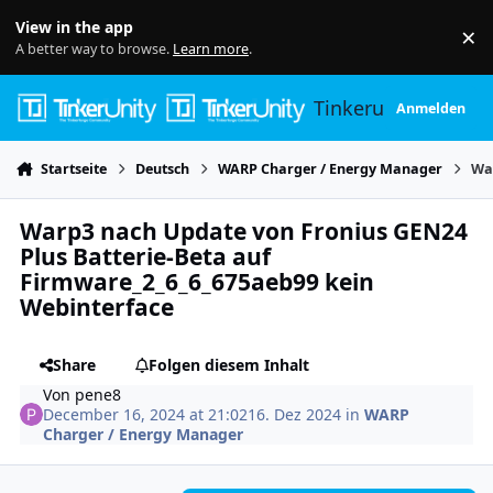
Skip to content
View in the app
×
Di
A better way to browse.
Learn more
.
Tinkerunity
Anmelden
Startseite
Deutsch
WARP Charger / Energy Manager
Wa
Warp3 nach Update von Fronius GEN24
Plus Batterie-Beta auf
Firmware_2_6_6_675aeb99 kein
Webinterface
Share
Folgen diesem Inhalt
Von
pene8
December 16, 2024 at 21:02
16. Dez 2024
in
WARP
Charger / Energy Manager