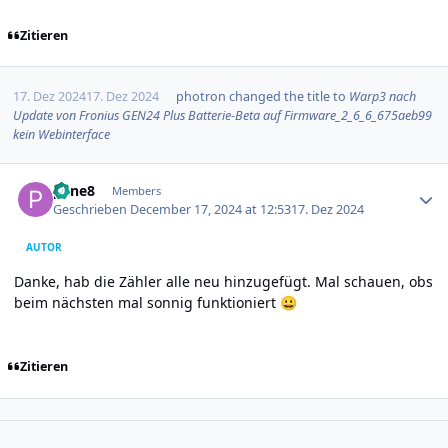
Zitieren
17. Dez 2024
17. Dez 2024
photron
changed the title to
Warp3 nach
Update von Fronius GEN24 Plus Batterie-Beta auf Firmware_2_6_6_675aeb99
kein Webinterface
Author stats
pene8
Members
Geschrieben
December 17, 2024 at 12:53
17. Dez 2024
AUTOR
Danke, hab die Zähler alle neu hinzugefügt. Mal schauen, obs
beim nächsten mal sonnig funktioniert
😀
Zitieren