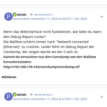
Author stats
photron
Administrators
Geschrieben
December 17, 2024 at 06:33
17. Dez 2024
Wenn das Webinterface nicht funkitoniert, wie lädst du dann
den Debug Report runter?
Die Wallbox scheint immer nach "Network connected
(Ethernet)" zu crashen. Leider fehlt im Debug Report der
Coredump, der zeigen würde wo der Crash ist.
Kannst du versuchen nur den Coredump von der Wallbox
herunterzuladen:
http://192.168.178.163/coredump/coredump.elf
Zitieren
Author stats
photron
Administrators
Geschrieben
December 17, 2024 at 07:04
17. Dez 2024