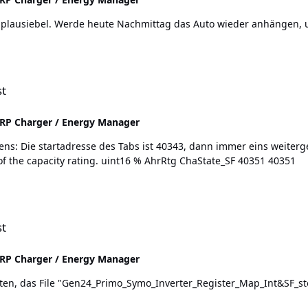
d plausiebel. Werde heute Nachmittag das Auto wieder anhängen, u
n
st
P Charger / Energy Manager
ge 9 9 1 R 0x03
ChaState Currently available energy as a percent of the capacity rating. uint16 % AhrRtg ChaState_SF 40351 40351
n
st
P Charger / Energy Manager
n24_Primo_Symo_Inverter_Register_Map_Int&SF_storage.xls". Welche Dokumentation hast d