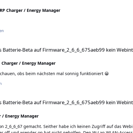
P Charger / Energy Manager
en
uf Firmware_2_6_6_675aeb99 kein Webinterface
 Batterie-Beta auf Firmware_2_6_6_675aeb99 kein Webint
Charger / Energy Manager
schauen, obs beim nächsten mal sonnig funktioniert 😀
n
uf Firmware_2_6_6_675aeb99 kein Webinterface
 Batterie-Beta auf Firmware_2_6_6_675aeb99 kein Webint
 / Energy Manager
macht. Seither habe ich keinen Zugriff auf das Webinterface mehr. Wie das Debuglog 