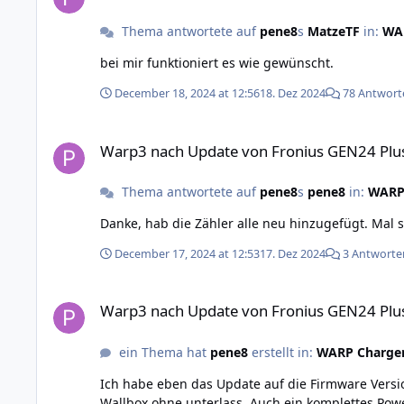
Thema antwortete auf
pene8
s
MatzeTF
in:
WAR
bei mir funktioniert es wie gewünscht.
December 18, 2024 at 12:56
18. Dez 2024
78 Antwort
Warp3 nach Update von Fronius GEN24 Plus Batterie-Beta a
Warp3 nach Update von Fronius GEN24 Plus
Thema antwortete auf
pene8
s
pene8
in:
WARP 
Danke, hab die Zähler alle neu hinzugefügt. Mal 
December 17, 2024 at 12:53
17. Dez 2024
3 Antworte
Warp3 nach Update von Fronius GEN24 Plus Batterie-Beta a
Warp3 nach Update von Fronius GEN24 Plus
ein Thema hat
pene8
erstellt in:
WARP Charger
Ich habe eben das Update auf die Firmware Version 2_6_6_67 ge
Wallbox ohne unterlass. Auch ein komplettes Power off und wiender on hat nicht geholfen. Den W-Lan WLAN-Access-Point finde ich auch nicht mit dem Händi. warp3-2ayZ-