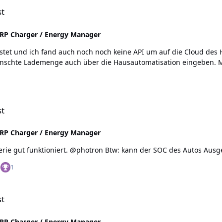
st
P Charger / Energy Manager
unschön und kein echtes Problem, kann die gewünschte Lademenge auch über die Hausau
n
st
P Charger / Energy Manager
Kann bestätigen, dass die Steuerung mit der Batterie gut funktioniert. @photron Btw:
n
1
st
P Charger / Energy Manager