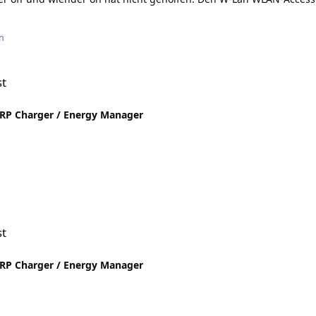
n
st
P Charger / Energy Manager
n
st
P Charger / Energy Manager
n