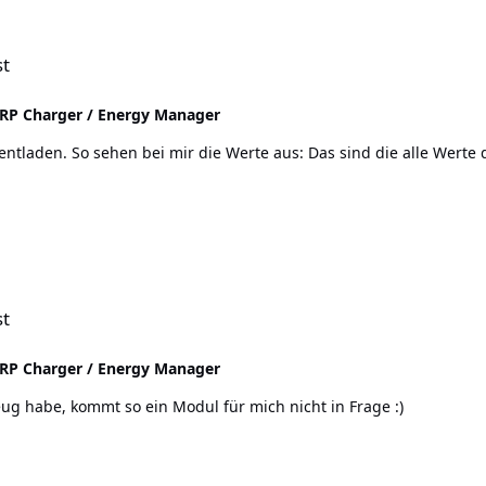
st
P Charger / Energy Manager
 Das sind die alle Werte der Battrie. Auch beim Laden stimmts. Gleich­strom und
n
st
P Charger / Energy Manager
eug habe, kommt so ein Modul für mich nicht in Frage :)
n