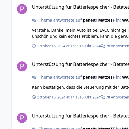
Unterstützung für Batteriespeicher - Betatest
Unterstützung für Batteriespeicher - Betate
Thema antwortete auf
pene8
s
MatzeTF
in:
WAR
Verstehe, Danke. mein Auto ist bei EVCC nicht gelistet und ich fand auch noch noch keine API um auf die Cloud des Herstellers zugreifen zu können. Ist eigentlich nur
October 16, 2024 at 15:09
16. Okt 2024
78 Antworte
Unterstützung für Batteriespeicher - Betatest
Unterstützung für Batteriespeicher - Betate
Thema antwortete auf
pene8
s
MatzeTF
in:
WAR
October 16, 2024 at 14:13
16. Okt 2024
78 Antworte
Unterstützung für Batteriespeicher - Betatest
Unterstützung für Batteriespeicher - Betate
Thema antwortete auf
pene8
s
MatzeTF
in:
WAR