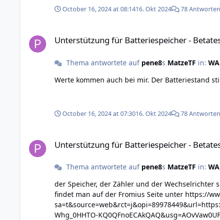
October 16, 2024 at 08:14
16. Okt 2024
78 Antworte
Unterstützung für Batteriespeicher - Betatest
Unterstützung für Batteriespeicher - Betate
Thema antwortete auf
pene8
s
MatzeTF
in:
WAR
Werte kommen auch bei mir. Der Batteriestand stim
October 16, 2024 at 07:30
16. Okt 2024
78 Antworte
Unterstützung für Batteriespeicher - Betatest
Unterstützung für Batteriespeicher - Betate
Thema antwortete auf
pene8
s
MatzeTF
in:
WAR
der Speicher, der Zähler und der Wechselrichter sind ü
findet man auf der Fromius Seite unter https://www.google.com/url?
sa=t&source=web&rct=j&opi=89978449&url=https
Whg_0HHTO-KQ0QFnoECAkQAQ&usg=AOvVaw0UFQllVXPhTjIPspg06PKj bzw alle register: http://www.fronius.com/QR-link