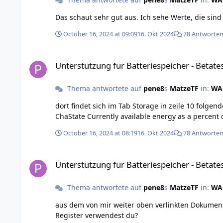
Das schaut sehr gut aus. Ich sehe Werte, die sin
October 16, 2024 at 09:09
16. Okt 2024
78 Antworte
Unterstützung für Batteriespeicher - Betatest
Unterstützung für Batteriespeicher - Betate
Thema antwortete auf
pene8
s
MatzeTF
in:
WAR
dort findet sich im Tab Storage in zeile 10 folgendens: Die startadresse des Tabs ist 40343, dann immer eins weitergezählt ergibt 40351 für den State ogf Char
October 16, 2024 at 08:19
16. Okt 2024
78 Antworte
Unterstützung für Batteriespeicher - Betatest
Unterstützung für Batteriespeicher - Betate
Thema antwortete auf
pene8
s
MatzeTF
in:
WAR
aus dem von mir weiter oben verlinkten Dokumenten, das File "Ge
Register verwendest du?