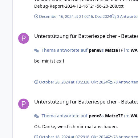
Debug-Report-2024-12-16T21-56-20-208.txt
December 16, 2024 at 21:02
16. Dez 2024
3 Antworte
Unterstützung für Batteriespeicher - Betatest
Unterstützung für Batteriespeicher - Betate
Thema antwortete auf
pene8
s
MatzeTF
in:
WAR
bei mir ist es 1
October 28, 2024 at 10:23
28. Okt 2024
78 Antworte
Unterstützung für Batteriespeicher - Betatest
Unterstützung für Batteriespeicher - Betate
Thema antwortete auf
pene8
s
MatzeTF
in:
WAR
Ok. Danke, werd ich mir mal anschauen.
October 18, 2024 at 07:29
18. Okt 2024
78 Antworte