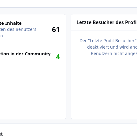
des Benutzers anzeigen
Letzte Besucher des Profi
e Inhalte
61
äten des Benutzers
en
Der "Letzte Profil-Besucher"
deaktiviert und wird an
tion in der Community
Benutzern nicht angez
4
st