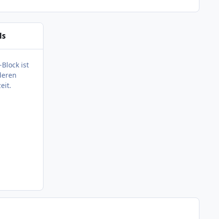
ls
-Block ist
deren
eit.