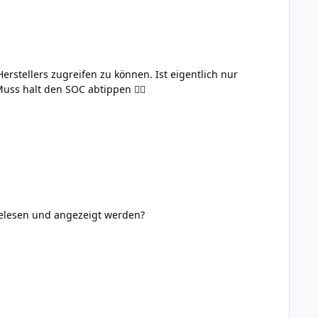
tomatisation eingeben. Muss halt den SOC abtippen 🤷‍♂️
 kann der SOC des Autos Ausgelesen und angezeigt werden?