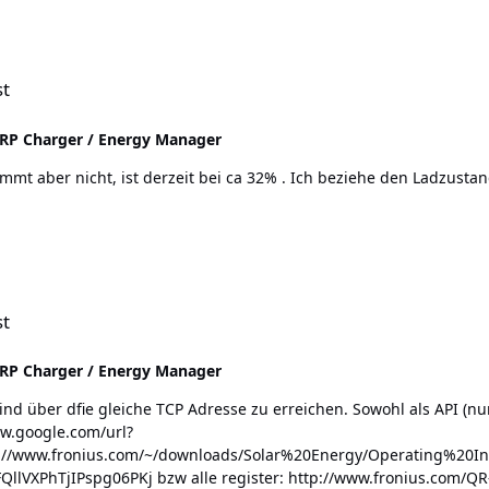
n
st
P Charger / Energy Manager
mt aber nicht, ist derzeit bei ca 32% . Ich beziehe den Ladzustand
n
st
P Charger / Energy Manager
ber dfie gleiche TCP Adresse zu erreichen. Sowohl als API (nur lesend) al
://www.fronius.com/~/downloads/Solar%20Energy/Operating%20I
/0024 und hier endet auch schon mein "ich kenn