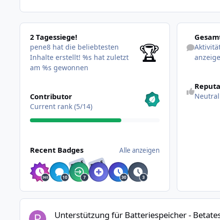
2 Tagessiege!
Aktivitäten 
2 Tagessiege!
Gesamt
🏆
pene8 hat die beliebtesten
Aktivit
Inhalte erstellt!
%s hat zuletzt
anzeig
am %s gewonnen
Reputa
Alle anzeigen
Contributor
Neutral
Current rank (5/14)
Alle anzeigen
Recent Badges
Alle anzeigen
RARE
RARE
Unterstützung für Batteriespeicher - Betatest
Unterstützung für Batteriespeicher - Betate