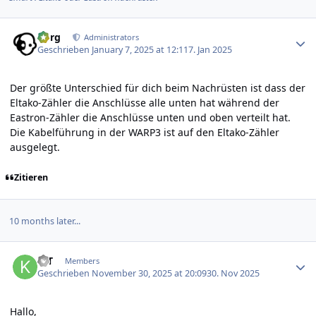
Author stats
borg
Administrators
Geschrieben
January 7, 2025 at 12:11
7. Jan 2025
Der größte Unterschied für dich beim Nachrüsten ist dass der
Eltako-Zähler die Anschlüsse alle unten hat während der
Eastron-Zähler die Anschlüsse unten und oben verteilt hat.
Die Kabelführung in der WARP3 ist auf den Eltako-Zähler
ausgelegt.
Zitieren
10 months later...
Author stats
KIT
Members
Geschrieben
November 30, 2025 at 20:09
30. Nov 2025
Hallo,