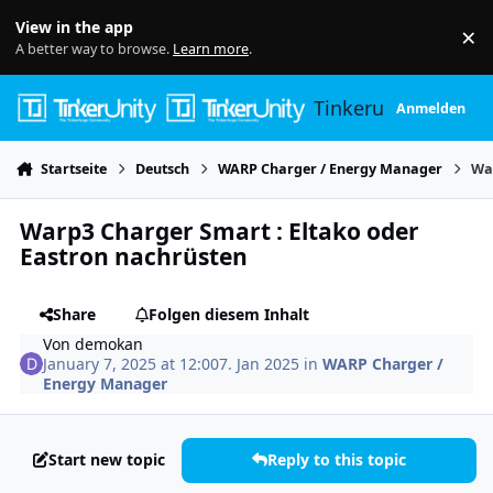
Skip to content
View in the app
×
Di
A better way to browse.
Learn more
.
Tinkerunity
Anmelden
Startseite
Deutsch
WARP Charger / Energy Manager
Wa
Warp3 Charger Smart : Eltako oder
Eastron nachrüsten
Share
Folgen diesem Inhalt
Von
demokan
January 7, 2025 at 12:00
7. Jan 2025
in
WARP Charger /
Energy Manager
Start new topic
Reply to this topic