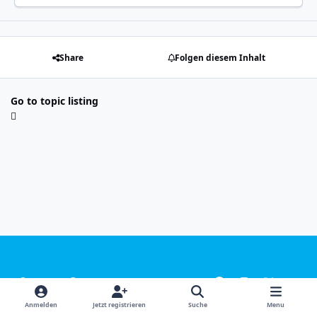
Share
Folgen diesem Inhalt
Go to topic listing
Light Mode
Dark Mode
System Preference
f
i
x
y
a
n
o
Sprachen
Design
Datenschutzerklärung
Kontakt
Anmelden
Jetzt registrieren
Suche
Menu
c
s
u