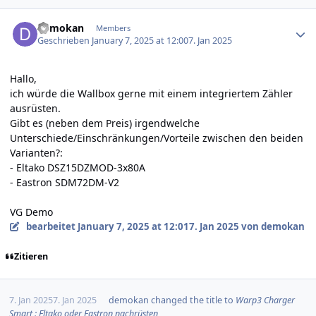
Author stats
demokan
Members
Geschrieben
January 7, 2025 at 12:00
7. Jan 2025
Hallo,
ich würde die Wallbox gerne mit einem integriertem Zähler
ausrüsten.
Gibt es (neben dem Preis) irgendwelche
Unterschiede/Einschränkungen/Vorteile zwischen den beiden
Varianten?:
- Eltako DSZ15DZMOD
-3x80A
-
Eastron SDM72DM-V2
VG Demo
bearbeitet
January 7, 2025 at 12:01
7. Jan 2025
von demokan
Zitieren
7. Jan 2025
7. Jan 2025
demokan
changed the title to
Warp3 Charger
Smart : Eltako oder Eastron nachrüsten