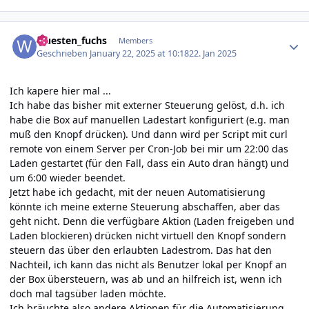
Author stats
wuesten_fuchs
Members
Geschrieben
January 22, 2025 at 10:18
22. Jan 2025
Ich kapere hier mal ...
Ich habe das bisher mit externer Steuerung gelöst, d.h. ich
habe die Box auf manuellen Ladestart konfiguriert (e.g. man
muß den Knopf drücken). Und dann wird per Script mit curl
remote von einem Server per Cron-Job bei mir um 22:00 das
Laden gestartet (für den Fall, dass ein Auto dran hängt) und
um 6:00 wieder beendet.
Jetzt habe ich gedacht, mit der neuen Automatisierung
könnte ich meine externe Steuerung abschaffen, aber das
geht nicht. Denn die verfügbare Aktion (Laden freigeben und
Laden blockieren) drücken nicht virtuell den Knopf sondern
steuern das über den erlaubten Ladestrom. Das hat den
Nachteil, ich kann das nicht als Benutzer lokal per Knopf an
der Box übersteuern, was ab und an hilfreich ist, wenn ich
doch mal tagsüber laden möchte.
Ich bräuchte also andere Aktionen für die Automatisierung,