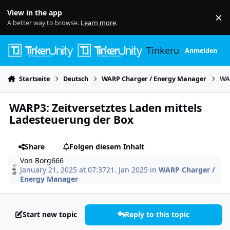
Skip to content
View in the app
×
Di
A better way to browse.
Learn more
.
Tinkerunity
Anmelden
Startseite
Deutsch
WARP Charger / Energy Manager
WAR
WARP3: Zeitversetztes Laden mittels
Lade­steuerung der Box
Share
Folgen diesem Inhalt
Von
Borg666
January 21, 2025 at 07:37
21. Jan 2025
in
WARP Charger /
Energy Manager
Start new topic
Reply to this topic