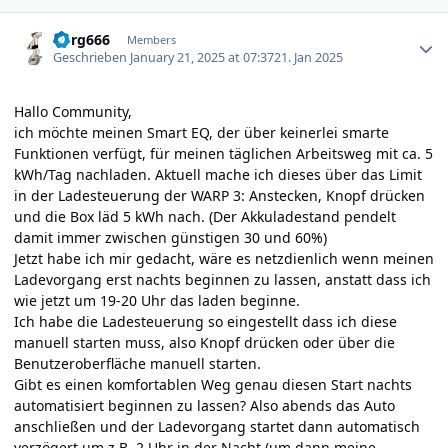
Author stats
Borg666
Members
Geschrieben
January 21, 2025 at 07:37
21. Jan 2025
Hallo Community,
ich möchte meinen Smart EQ, der über keinerlei smarte
Funktionen verfügt, für meinen täglichen Arbeitsweg mit ca. 5
kWh/Tag nachladen. Aktuell mache ich dieses über das Limit
in der Ladesteuerung der WARP 3: Anstecken, Knopf drücken
und die Box läd 5 kWh nach. (Der Akkuladestand pendelt
damit immer zwischen günstigen 30 und 60%)
Jetzt habe ich mir gedacht, wäre es netzdienlich wenn meinen
Ladevorgang erst nachts beginnen zu lassen, anstatt dass ich
wie jetzt um 19-20 Uhr das laden beginne.
Ich habe die Ladesteuerung so eingestellt dass ich diese
manuell starten muss, also Knopf drücken oder über die
Benutzeroberfläche manuell starten.
Gibt es einen komfortablen Weg genau diesen Start nachts
automatisiert beginnen zu lassen?
Also abends das Auto
anschließen und der Ladevorgang startet dann automatisch
verzögert um z.B. 2 Uhr in der Nacht (um dann meine