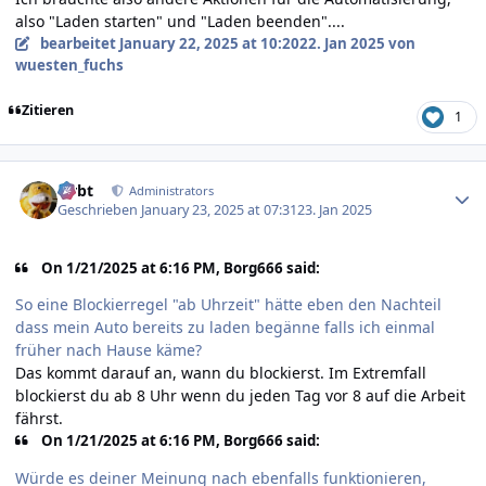
also "Laden starten" und "Laden beenden"....
bearbeitet
January 22, 2025 at 10:20
22. Jan 2025
von
wuesten_fuchs
Zitieren
1
Author stats
rtrbt
Administrators
Geschrieben
January 23, 2025 at 07:31
23. Jan 2025
On 1/21/2025 at 6:16 PM, Borg666 said:
So eine Blockierregel "ab Uhrzeit" hätte eben den Nachteil
dass mein Auto bereits zu laden begänne falls ich einmal
früher nach Hause käme?
Das kommt darauf an, wann du blockierst. Im Extremfall
blockierst du ab 8 Uhr wenn du jeden Tag vor 8 auf die Arbeit
fährst.
On 1/21/2025 at 6:16 PM, Borg666 said:
Würde es deiner Meinung nach ebenfalls funktionieren,