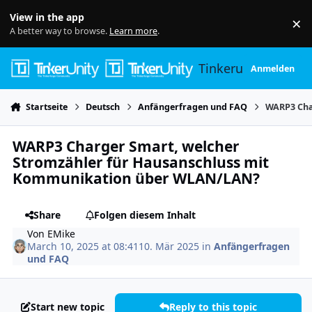
Skip to content
View in the app
×
Di
A better way to browse.
Learn more
.
Tinkerunity
Anmelden
Startseite
Deutsch
Anfängerfragen und FAQ
WARP3 Cha
WARP3 Charger Smart, welcher
Stromzähler für Hausanschluss mit
Kommunikation über WLAN/LAN?
Share
Folgen diesem Inhalt
Von
EMike
March 10, 2025 at 08:41
10. Mär 2025
in
Anfängerfragen
und FAQ
Start new topic
Reply to this topic