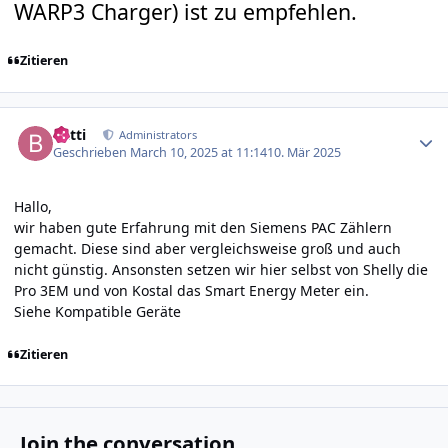
WARP3 Charger) ist zu empfehlen.
Zitieren
Author stats
batti
Administrators
Geschrieben
March 10, 2025 at 11:14
10. Mär 2025
Hallo,
wir haben gute Erfahrung mit den Siemens PAC Zählern
gemacht. Diese sind aber vergleichsweise groß und auch
nicht günstig. Ansonsten setzen wir hier selbst von Shelly die
Pro 3EM und von Kostal das Smart Energy Meter ein.
Siehe
Kompatible Geräte
Zitieren
Join the conversation